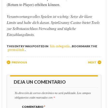
(Return to Player) erhöhen können.
Verantwortungsvolles Spielen ist wichtig: Setze dir klare
Limits und halte dich daran. SpinGranny Casino bietet Tools
zur Selbstausschluss‑Verwaltung und tägliche
Einzahlungslimits.
Sin categoría
THIS ENTRY WAS POSTED IN
. BOOKMARK THE
permalink
.
Post navigation
PREVIOUS
NEXT
DEJA UN COMENTARIO
Tu dirección de correo electrónico no será publicada.
Los campos
obligatorios están marcados con
*
COMENTARIO
*