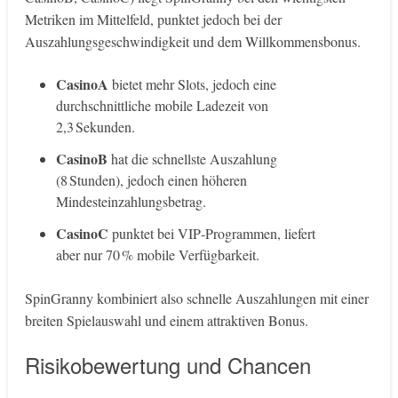
Metriken im Mittelfeld, punktet jedoch bei der
Auszahlungsgeschwindigkeit und dem Willkommensbonus.
CasinoA
bietet mehr Slots, jedoch eine
durchschnittliche mobile Ladezeit von
2,3 Sekunden.
CasinoB
hat die schnellste Auszahlung
(8 Stunden), jedoch einen höheren
Mindesteinzahlungsbetrag.
CasinoC
punktet bei VIP‑Programmen, liefert
aber nur 70 % mobile Verfügbarkeit.
SpinGranny kombiniert also schnelle Auszahlungen mit einer
breiten Spielauswahl und einem attraktiven Bonus.
Risikobewertung und Chancen