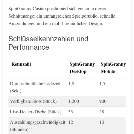
SpinGranny Casino positioniert sich genau in dieser
Schnittmenge: ein umfangreiches Spielportfolio, schnelle
Auszahlungen und ein mobil‑freundliches Design.
Schlüsselkennzahlen und
Performance
Kennzahl
SpinGranny
SpinGranny
Desktop
Mobile
Durchschnittliche Ladezeit
1,8
1,5
(Sek.)
Verfügbare Slots (Stück)
1.200
900
Live‑Dealer‑Tische (Stück)
35
28
Auszahlungsgeschwindigkeit
12
10
(Stunden)