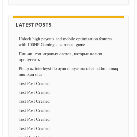
LATEST POSTS
Unlock high payouts and mobile optimization features
with 100HP Gaming’s astronaut game
Пин-ап: топ игровых слотов, которые нельзя
пропустить
Pinup az interfeysi ilə oyun dünyasına rahat addım atmaq
mümkün olur
Test Post Created
Test Post Created
Test Post Created
Test Post Created
Test Post Created
Test Post Created