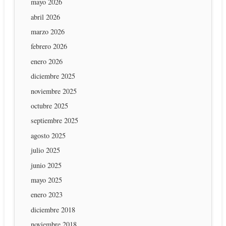
mayo 2026
abril 2026
marzo 2026
febrero 2026
enero 2026
diciembre 2025
noviembre 2025
octubre 2025
septiembre 2025
agosto 2025
julio 2025
junio 2025
mayo 2025
enero 2023
diciembre 2018
noviembre 2018