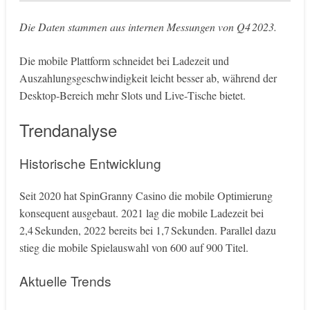
Die Daten stammen aus internen Messungen von Q4 2023.
Die mobile Plattform schneidet bei Ladezeit und
Auszahlungsgeschwindigkeit leicht besser ab, während der
Desktop‑Bereich mehr Slots und Live‑Tische bietet.
Trendanalyse
Historische Entwicklung
Seit 2020 hat SpinGranny Casino die mobile Optimierung
konsequent ausgebaut. 2021 lag die mobile Ladezeit bei
2,4 Sekunden, 2022 bereits bei 1,7 Sekunden. Parallel dazu
stieg die mobile Spielauswahl von 600 auf 900 Titel.
Aktuelle Trends