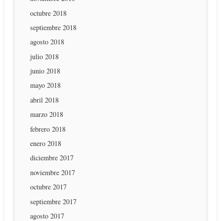
octubre 2018
septiembre 2018
agosto 2018
julio 2018
junio 2018
mayo 2018
abril 2018
marzo 2018
febrero 2018
enero 2018
diciembre 2017
noviembre 2017
octubre 2017
septiembre 2017
agosto 2017