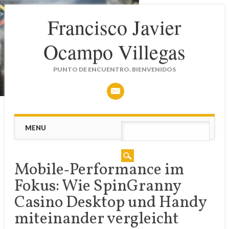
Francisco Javier
Ocampo Villegas
PUNTO DE ENCUENTRO. BIENVENIDOS
Main menu
Skip
MENU
to
content
Mobile‑Performance im
Fokus: Wie SpinGranny
Casino Desktop und Handy
miteinander vergleicht