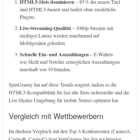
HTML5‑Slots dominieren
– 85 % der neuen Titel
sind HTML5‑basiert und laufen ohne zusätzliche
Plugins.
Live‑Streaming‑Qualität
– 1080p‑Streams mit
niedriger Latenz werden zunehmend auf
Mobilgeräten gefordert.
Schnelle Ein- und Auszahlungen
– E‑Wallets
wie Skrill und Neteller ermöglichen Auszahlungen
innerhalb von 10 Stunden.
SpinGranny hat auf diese Trends reagiert, indem es die
HTML5‑Kompatibilität für fast alle Slots sicherstellte und die
Live‑Dealer‑Umgebung für mobile Nutzer optimiert hat.
Vergleich mit Wettbewerbern
Im direkten Vergleich mit den Top‑3‑Konkurrenten (CasinoA,
CasinoB, CasinoC) liegt SpinGranny bei den wichtigsten