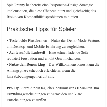
SpinGranny hat bereits eine Responsive‑Design‑Strategie
implementiert, die diese Chancen nutzt und gleichzeitig das
Risiko von Kompatibilitätsproblemen minimiert.
Praktische Tipps für Spieler
Teste beide Plattformen
•
– Nutze das Demo‑Mode‑Feature,
um Desktop‑ und Mobile‑Erfahrung zu vergleichen.
Achte auf die Ladezeit
•
– Eine schnell ladende Seite
reduziert Frustration und erhöht Gewinnchancen.
Nutze den Bonus klug
•
– Der Willkommensbonus kann die
Anfangsphase erheblich erleichtern, wenn die
Umsatzbedingungen erfüllt sind.
Pro Tip:
Setze dir ein tägliches Zeitlimit von 60 Minuten, um
Ermüdungserscheinungen zu vermeiden und klare
Entscheidungen zu treffen.