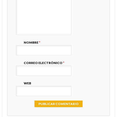
NOMBRE
*
CORREO ELECTRÓNICO
*
WEB