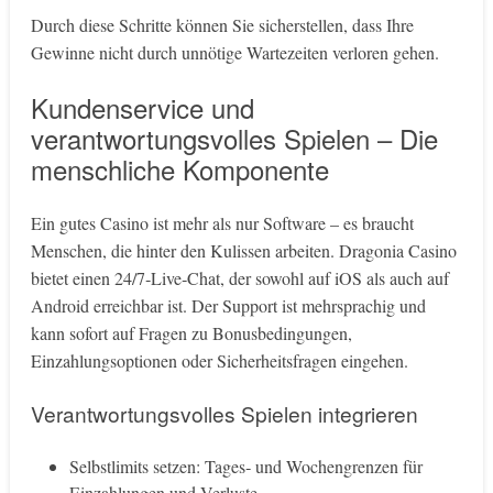
Durch diese Schritte können Sie sicherstellen, dass Ihre
Gewinne nicht durch unnötige Wartezeiten verloren gehen.
Kundenservice und
verantwortungsvolles Spielen – Die
menschliche Komponente
Ein gutes Casino ist mehr als nur Software – es braucht
Menschen, die hinter den Kulissen arbeiten. Dragonia Casino
bietet einen 24/7‑Live‑Chat, der sowohl auf iOS als auch auf
Android erreichbar ist. Der Support ist mehrsprachig und
kann sofort auf Fragen zu Bonusbedingungen,
Einzahlungsoptionen oder Sicherheitsfragen eingehen.
Verantwortungsvolles Spielen integrieren
Selbstlimits setzen: Tages‑ und Wochengrenzen für
Einzahlungen und Verluste.