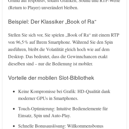
Grund auf responsiv, sodass Grafiken, Sound und RTP‑Werte
(Return to Player) unverändert bleiben.
Beispiel: Der Klassiker „Book of Ra“
Stellen Sie sich vor, Sie spielen „Book of Ra“ mit einem RTP
von 96,5 % auf Ihrem Smartphone. Während Sie den Spin
ausführen, bleibt die Volatilität gleich hoch wie auf dem
Desktop. Das bedeutet, dass die Gewinnchancen exakt
dieselben sind – nur die Bedienung ist mobiler.
Vorteile der mobilen Slot‑Bibliothek
Keine Kompromisse bei Grafik: HD‑Qualität dank
moderner GPUs in Smartphones.
Touch‑Optimierung: Intuitive Bedienelemente für
Einsatz, Spin und Auto‑Play.
Schnelle Bonusauslösung: Willkommensbonus