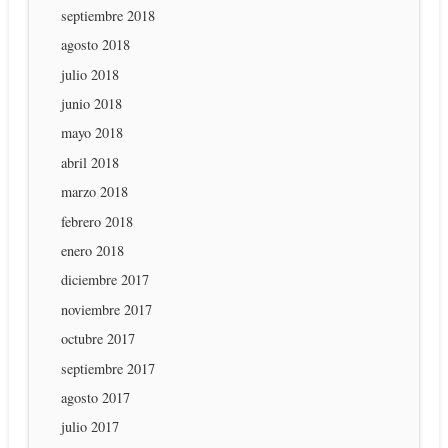
septiembre 2018
agosto 2018
julio 2018
junio 2018
mayo 2018
abril 2018
marzo 2018
febrero 2018
enero 2018
diciembre 2017
noviembre 2017
octubre 2017
septiembre 2017
agosto 2017
julio 2017