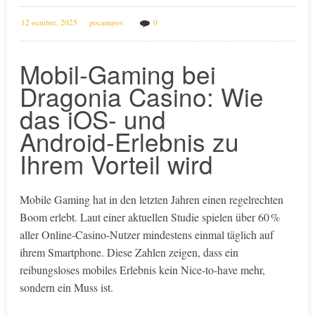
12 octubre, 2025
pocampov
0
Mobil‑Gaming bei
Dragonia Casino: Wie
das iOS‑ und
Android‑Erlebnis zu
Ihrem Vorteil wird
Mobile Gaming hat in den letzten Jahren einen regelrechten
Boom erlebt. Laut einer aktuellen Studie spielen über 60 %
aller Online‑Casino‑Nutzer mindestens einmal täglich auf
ihrem Smartphone. Diese Zahlen zeigen, dass ein
reibungsloses mobiles Erlebnis kein Nice‑to‑have mehr,
sondern ein Muss ist.