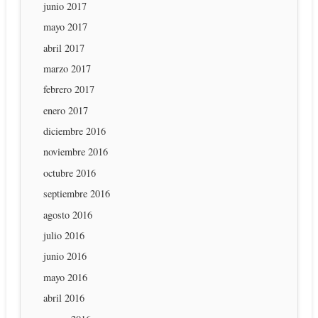
junio 2017
mayo 2017
abril 2017
marzo 2017
febrero 2017
enero 2017
diciembre 2016
noviembre 2016
octubre 2016
septiembre 2016
agosto 2016
julio 2016
junio 2016
mayo 2016
abril 2016