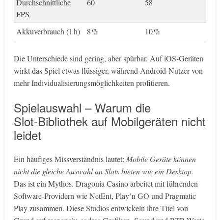
Durchschnittliche
60
58
FPS
Akkuverbrauch (1 h)
8 %
10 %
Die Unterschiede sind gering, aber spürbar. Auf iOS‑Geräten
wirkt das Spiel etwas flüssiger, während Android‑Nutzer von
mehr Individualisierungsmöglichkeiten profitieren.
Spielauswahl – Warum die
Slot‑Bibliothek auf Mobilgeräten nicht
leidet
Ein häufiges Missverständnis lautet:
Mobile Geräte können
nicht die gleiche Auswahl an Slots bieten wie ein Desktop.
Das ist ein Mythos. Dragonia Casino arbeitet mit führenden
Software‑Providern wie NetEnt, Play’n GO und Pragmatic
Play zusammen. Diese Studios entwickeln ihre Titel von