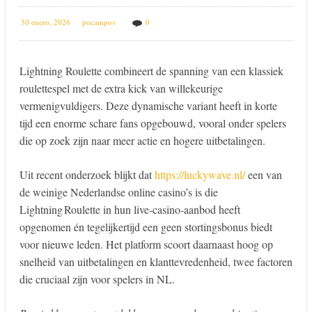
30 enero, 2026
pocampov
0
Lightning Roulette combineert de spanning van een klassiek
roulettespel met de extra kick van willekeurige
vermenigvuldigers. Deze dynamische variant heeft in korte
tijd een enorme schare fans opgebouwd, vooral onder spelers
die op zoek zijn naar meer actie en hogere uitbetalingen.
Uit recent onderzoek blijkt dat
https://luckywave.nl/
een van
de weinige Nederlandse online casino’s is die
Lightning Roulette in hun live‑casino‑aanbod heeft
opgenomen én tegelijkertijd een geen stortingsbonus biedt
voor nieuwe leden. Het platform scoort daarnaast hoog op
snelheid van uitbetalingen en klanttevredenheid, twee factoren
die cruciaal zijn voor spelers in NL.