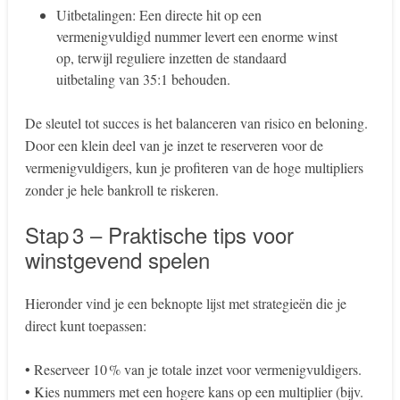
Uitbetalingen: Een directe hit op een
vermenigvuldigd nummer levert een enorme winst
op, terwijl reguliere inzetten de standaard
uitbetaling van 35:1 behouden.
De sleutel tot succes is het balanceren van risico en beloning.
Door een klein deel van je inzet te reserveren voor de
vermenigvuldigers, kun je profiteren van de hoge multipliers
zonder je hele bankroll te riskeren.
Stap 3 – Praktische tips voor
winstgevend spelen
Hieronder vind je een beknopte lijst met strategieën die je
direct kunt toepassen:
• Reserveer 10 % van je totale inzet voor vermenigvuldigers.
• Kies nummers met een hogere kans op een multiplier (bijv.