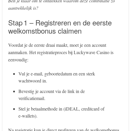
Ben je klaar om te ontdekken waarom deze combinatie zo
aantrekkelijk is?
Stap 1 – Registreren en de eerste
welkomstbonus claimen
Voordat je de eerste draai maakt, moet je een account
aanmaken. Het registratieproces bij Luckywave Casino is
eenvoudig:
Vul je e‑mail, geboortedatum en een sterk
wachtwoord in.
Bevestig je account via de link in de
verificatiemail.
Stel je betaalmethode in (iDEAL, creditcard of
e‑wallets).
Na registratie kun je direct profiteren van de welkomstbonus