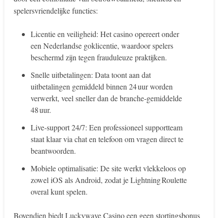
spelersvriendelijke functies:
Licentie en veiligheid: Het casino opereert onder
een Nederlandse goklicentie, waardoor spelers
beschermd zijn tegen frauduleuze praktijken.
Snelle uitbetalingen: Data toont aan dat
uitbetalingen gemiddeld binnen 24 uur worden
verwerkt, veel sneller dan de branche‑gemiddelde
48 uur.
Live‑support 24/7: Een professioneel supportteam
staat klaar via chat en telefoon om vragen direct te
beantwoorden.
Mobiele optimalisatie: De site werkt vlekkeloos op
zowel iOS als Android, zodat je Lightning Roulette
overal kunt spelen.
Bovendien biedt Luckywave Casino een geen stortingsbonus