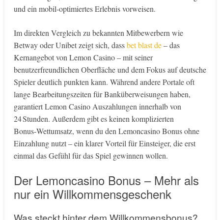
und ein mobil‑optimiertes Erlebnis vorweisen.
Im direkten Vergleich zu bekannten Mitbewerbern wie
Betway oder Unibet zeigt sich, dass
bet blast de
– das
Kernangebot von Lemon Casino – mit seiner
benutzerfreundlichen Oberfläche und dem Fokus auf deutsche
Spieler deutlich punkten kann. Während andere Portale oft
lange Bearbeitungszeiten für Banküberweisungen haben,
garantiert Lemon Casino Auszahlungen innerhalb von
24 Stunden. Außerdem gibt es keinen komplizierten
Bonus‑Wettumsatz, wenn du den Lemoncasino Bonus ohne
Einzahlung nutzt – ein klarer Vorteil für Einsteiger, die erst
einmal das Gefühl für das Spiel gewinnen wollen.
Der Lemoncasino Bonus – Mehr als
nur ein Willkommensgeschenk
Was steckt hinter dem Willkommensbonus?