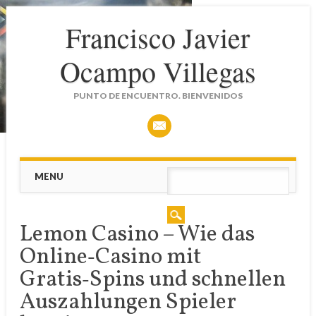
Francisco Javier
Ocampo Villegas
PUNTO DE ENCUENTRO. BIENVENIDOS
Main menu
Skip
MENU
to
content
Lemon Casino – Wie das
Online‑Casino mit
Gratis‑Spins und schnellen
Auszahlungen Spieler