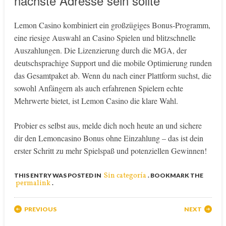
nächste Adresse sein sollte
Lemon Casino kombiniert ein großzügiges Bonus‑Programm,
eine riesige Auswahl an Casino Spielen und blitzschnelle
Auszahlungen. Die Lizenzierung durch die MGA, der
deutschsprachige Support und die mobile Optimierung runden
das Gesamtpaket ab. Wenn du nach einer Plattform suchst, die
sowohl Anfängern als auch erfahrenen Spielern echte
Mehrwerte bietet, ist Lemon Casino die klare Wahl.
Probier es selbst aus, melde dich noch heute an und sichere
dir den Lemoncasino Bonus ohne Einzahlung – das ist dein
erster Schritt zu mehr Spielspaß und potenziellen Gewinnen!
Sin categoría
THIS ENTRY WAS POSTED IN
. BOOKMARK THE
permalink
.
Post navigation
PREVIOUS
NEXT