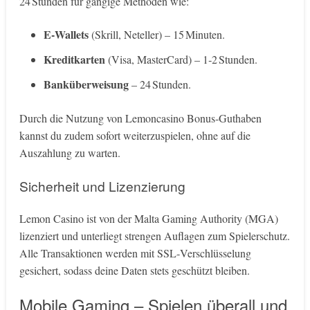
24 Stunden für gängige Methoden wie:
E‑Wallets
(Skrill, Neteller) – 15 Minuten.
Kreditkarten
(Visa, MasterCard) – 1‑2 Stunden.
Banküberweisung
– 24 Stunden.
Durch die Nutzung von Lemoncasino Bonus‑Guthaben
kannst du zudem sofort weiterzuspielen, ohne auf die
Auszahlung zu warten.
Sicherheit und Lizenzierung
Lemon Casino ist von der Malta Gaming Authority (MGA)
lizenziert und unterliegt strengen Auflagen zum Spielerschutz.
Alle Transaktionen werden mit SSL‑Verschlüsselung
gesichert, sodass deine Daten stets geschützt bleiben.
Mobile Gaming – Spielen überall und