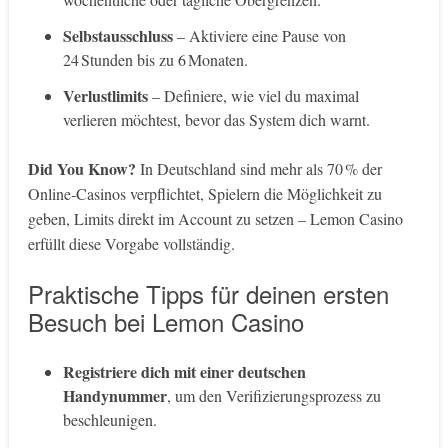
Selbstausschluss
– Aktiviere eine Pause von
24 Stunden bis zu 6 Monaten.
Verlustlimits
– Definiere, wie viel du maximal
verlieren möchtest, bevor das System dich warnt.
Did You Know?
In Deutschland sind mehr als 70 % der
Online‑Casinos verpflichtet, Spielern die Möglichkeit zu
geben, Limits direkt im Account zu setzen – Lemon Casino
erfüllt diese Vorgabe vollständig.
Praktische Tipps für deinen ersten
Besuch bei Lemon Casino
Registriere dich mit einer deutschen
Handynummer
, um den Verifizierungsprozess zu
beschleunigen.