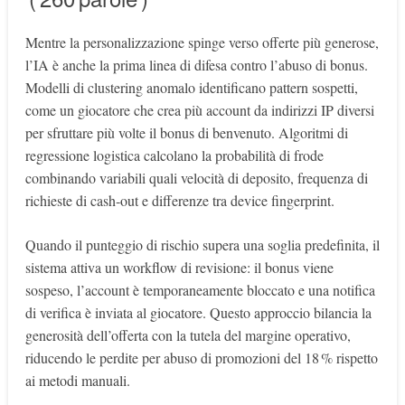
Mentre la personalizzazione spinge verso offerte più generose,
l’IA è anche la prima linea di difesa contro l’abuso di bonus.
Modelli di clustering anomalo identificano pattern sospetti,
come un giocatore che crea più account da indirizzi IP diversi
per sfruttare più volte il bonus di benvenuto. Algoritmi di
regressione logistica calcolano la probabilità di frode
combinando variabili quali velocità di deposito, frequenza di
richieste di cash‑out e differenze tra device fingerprint.
Quando il punteggio di rischio supera una soglia predefinita, il
sistema attiva un workflow di revisione: il bonus viene
sospeso, l’account è temporaneamente bloccato e una notifica
di verifica è inviata al giocatore. Questo approccio bilancia la
generosità dell’offerta con la tutela del margine operativo,
riducendo le perdite per abuso di promozioni del 18 % rispetto
ai metodi manuali.