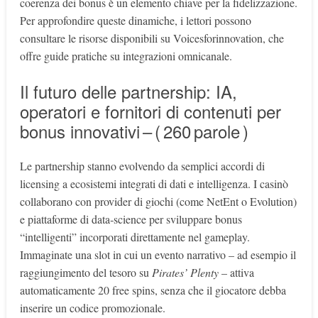
coerenza dei bonus è un elemento chiave per la fidelizzazione.
Per approfondire queste dinamiche, i lettori possono
consultare le risorse disponibili su Voicesforinnovation, che
offre guide pratiche su integrazioni omnicanale.
Il futuro delle partnership: IA,
operatori e fornitori di contenuti per
bonus innovativi – ( 260 parole )
Le partnership stanno evolvendo da semplici accordi di
licensing a ecosistemi integrati di dati e intelligenza. I casinò
collaborano con provider di giochi (come NetEnt o Evolution)
e piattaforme di data‑science per sviluppare bonus
“intelligenti” incorporati direttamente nel gameplay.
Immaginate una slot in cui un evento narrativo – ad esempio il
raggiungimento del tesoro su
Pirates’ Plenty
– attiva
automaticamente 20 free spins, senza che il giocatore debba
inserire un codice promozionale.