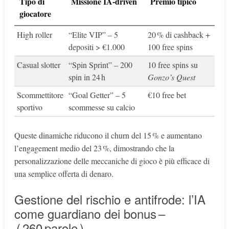
Tipo di
Missione IA‑driven
Premio tipico
giocatore
High roller
“Elite VIP” – 5
20 % di cashback +
depositi > €1.000
100 free spins
Casual slotter
“Spin Sprint” – 200
10 free spins su
spin in 24 h
Gonzo’s Quest
Scommettitore
“Goal Getter” – 5
€10 free bet
sportivo
scommesse su calcio
Queste dinamiche riducono il churn del 15 % e aumentano
l’engagement medio del 23 %, dimostrando che la
personalizzazione delle meccaniche di gioco è più efficace di
una semplice offerta di denaro.
Gestione del rischio e antifrode: l’IA
come guardiano dei bonus –
( 260 parole )