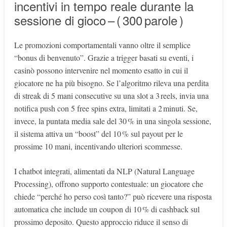
incentivi in tempo reale durante la
sessione di gioco – ( 300 parole )
Le promozioni comportamentali vanno oltre il semplice
“bonus di benvenuto”. Grazie a trigger basati su eventi, i
casinò possono intervenire nel momento esatto in cui il
giocatore ne ha più bisogno. Se l’algoritmo rileva una perdita
di streak di 5 mani consecutive su una slot a 3 reels, invia una
notifica push con 5 free spins extra, limitati a 2 minuti. Se,
invece, la puntata media sale del 30 % in una singola sessione,
il sistema attiva un “boost” del 10 % sul payout per le
prossime 10 mani, incentivando ulteriori scommesse.
I chatbot integrati, alimentati da NLP (Natural Language
Processing), offrono supporto contestuale: un giocatore che
chiede “perché ho perso così tanto?” può ricevere una risposta
automatica che include un coupon di 10 % di cashback sul
prossimo deposito. Questo approccio riduce il senso di