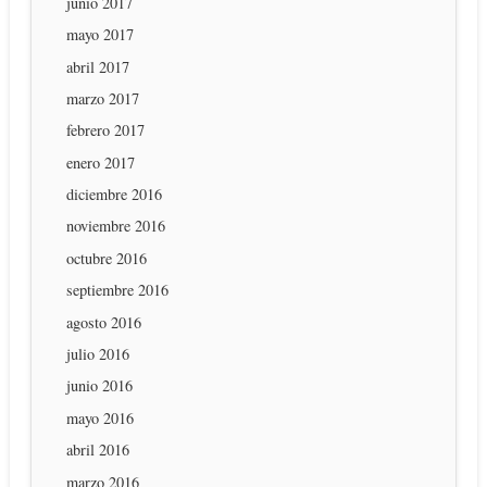
junio 2017
mayo 2017
abril 2017
marzo 2017
febrero 2017
enero 2017
diciembre 2016
noviembre 2016
octubre 2016
septiembre 2016
agosto 2016
julio 2016
junio 2016
mayo 2016
abril 2016
marzo 2016