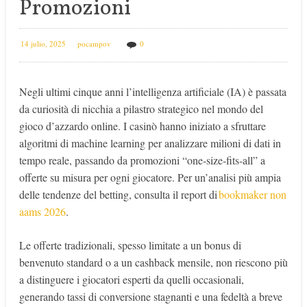
Promozioni
14 julio, 2025
pocampov
0
Negli ultimi cinque anni l’intelligenza artificiale (IA) è passata
da curiosità di nicchia a pilastro strategico nel mondo del
gioco d’azzardo online. I casinò hanno iniziato a sfruttare
algoritmi di machine learning per analizzare milioni di dati in
tempo reale, passando da promozioni “one‑size‑fits‑all” a
offerte su misura per ogni giocatore. Per un’analisi più ampia
delle tendenze del betting, consulta il report di
bookmaker non
aams 2026
.
Le offerte tradizionali, spesso limitate a un bonus di
benvenuto standard o a un cashback mensile, non riescono più
a distinguere i giocatori esperti da quelli occasionali,
generando tassi di conversione stagnanti e una fedeltà a breve