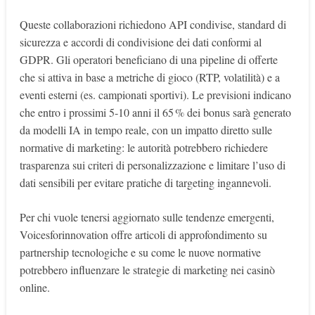
Queste collaborazioni richiedono API condivise, standard di
sicurezza e accordi di condivisione dei dati conformi al
GDPR. Gli operatori beneficiano di una pipeline di offerte
che si attiva in base a metriche di gioco (RTP, volatilità) e a
eventi esterni (es. campionati sportivi). Le previsioni indicano
che entro i prossimi 5‑10 anni il 65 % dei bonus sarà generato
da modelli IA in tempo reale, con un impatto diretto sulle
normative di marketing: le autorità potrebbero richiedere
trasparenza sui criteri di personalizzazione e limitare l’uso di
dati sensibili per evitare pratiche di targeting ingannevoli.
Per chi vuole tenersi aggiornato sulle tendenze emergenti,
Voicesforinnovation offre articoli di approfondimento su
partnership tecnologiche e su come le nuove normative
potrebbero influenzare le strategie di marketing nei casinò
online.