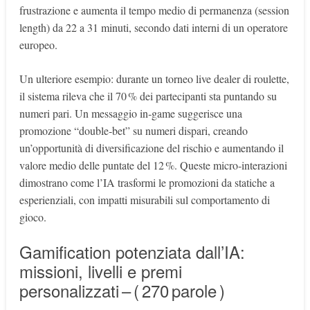
frustrazione e aumenta il tempo medio di permanenza (session
length) da 22 a 31 minuti, secondo dati interni di un operatore
europeo.
Un ulteriore esempio: durante un torneo live dealer di roulette,
il sistema rileva che il 70 % dei partecipanti sta puntando su
numeri pari. Un messaggio in‑game suggerisce una
promozione “double‑bet” su numeri dispari, creando
un’opportunità di diversificazione del rischio e aumentando il
valore medio delle puntate del 12 %. Queste micro‑interazioni
dimostrano come l’IA trasformi le promozioni da statiche a
esperienziali, con impatti misurabili sul comportamento di
gioco.
Gamification potenziata dall’IA:
missioni, livelli e premi
personalizzati – ( 270 parole )