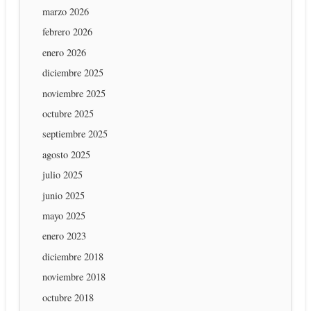
marzo 2026
febrero 2026
enero 2026
diciembre 2025
noviembre 2025
octubre 2025
septiembre 2025
agosto 2025
julio 2025
junio 2025
mayo 2025
enero 2023
diciembre 2018
noviembre 2018
octubre 2018