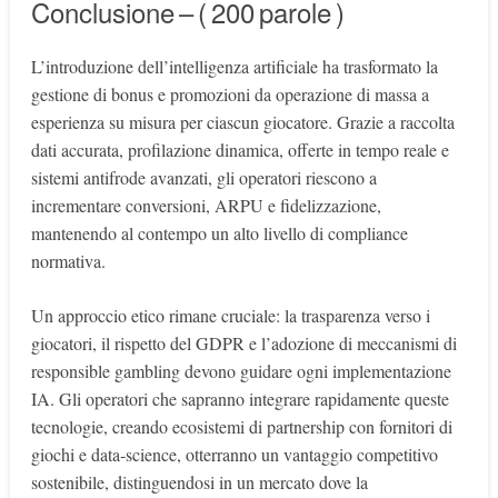
Conclusione – ( 200 parole )
L’introduzione dell’intelligenza artificiale ha trasformato la
gestione di bonus e promozioni da operazione di massa a
esperienza su misura per ciascun giocatore. Grazie a raccolta
dati accurata, profilazione dinamica, offerte in tempo reale e
sistemi antifrode avanzati, gli operatori riescono a
incrementare conversioni, ARPU e fidelizzazione,
mantenendo al contempo un alto livello di compliance
normativa.
Un approccio etico rimane cruciale: la trasparenza verso i
giocatori, il rispetto del GDPR e l’adozione di meccanismi di
responsible gambling devono guidare ogni implementazione
IA. Gli operatori che sapranno integrare rapidamente queste
tecnologie, creando ecosistemi di partnership con fornitori di
giochi e data‑science, otterranno un vantaggio competitivo
sostenibile, distinguendosi in un mercato dove la