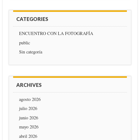
CATEGORIES
ENCUENTRO CON LA FOTOGRAFÍA
public
Sin categoría
ARCHIVES
agosto 2026
julio 2026
junio 2026
mayo 2026
abril 2026