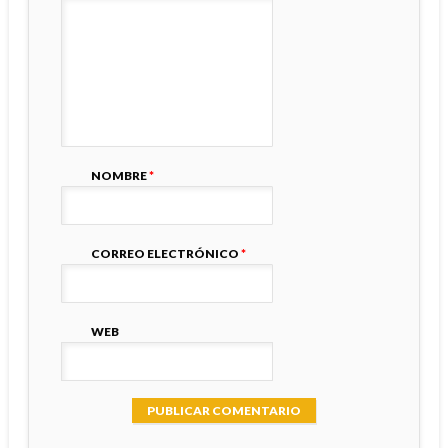
NOMBRE
*
CORREO ELECTRÓNICO
*
WEB