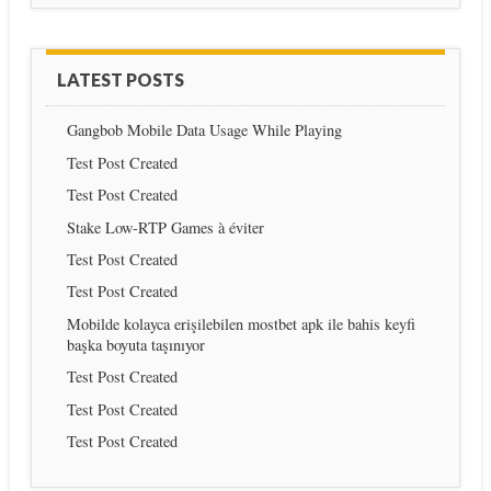
LATEST POSTS
Gangbob Mobile Data Usage While Playing
Test Post Created
Test Post Created
Stake Low-RTP Games à éviter
Test Post Created
Test Post Created
Mobilde kolayca erişilebilen mostbet apk ile bahis keyfi
başka boyuta taşınıyor
Test Post Created
Test Post Created
Test Post Created