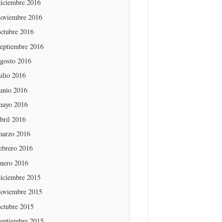
diciembre 2016
noviembre 2016
octubre 2016
septiembre 2016
agosto 2016
ulio 2016
unio 2016
mayo 2016
bril 2016
marzo 2016
ebrero 2016
enero 2016
diciembre 2015
noviembre 2015
octubre 2015
septiembre 2015