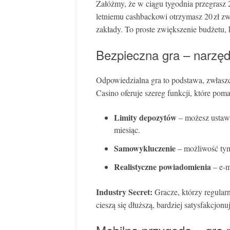
Załóżmy, że w ciągu tygodnia przegrasz 
letniemu cashbackowi otrzymasz 20 zł zw
zakłady. To proste zwiększenie budżet
Bezpieczna gra – narzęd
Odpowiedzialna gra to podstawa, zwłaszc
Casino oferuje szereg funkcji, które pom
Limity depozytów
– możesz ustawi
miesiąc.
Samowykluczenie
– możliwość tym
Realistyczne powiadomienia
– e‑m
Industry Secret:
Gracze, którzy regularni
cieszą się dłuższą, bardziej satysfakcjon