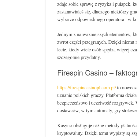
zdaje sobie sprawę z ryzyka i pułapek, 
zastanawiałeś się, dlaczego niektórzy gr
wyborze odpowiedniego operatora i w ko
Jednym z najważniejszych elementów, kt
zwrot części przegranych. Dzięki niemu m
lecie, kiedy wiele osób spędza więcej cza
szczególnie przydatny.
Firespin Casino – faktogr
https://firespincasinopl.com.pl/
to nowocze
uznanie polskich graczy. Platforma dział
bezpieczeństwo i uczciwość rozgrywek. 
dostawców, w tym automaty, gry stołowe
Kasyno obsługuje różne metody płatności
kryptowaluty. Dzięki temu wypłaty są szyb