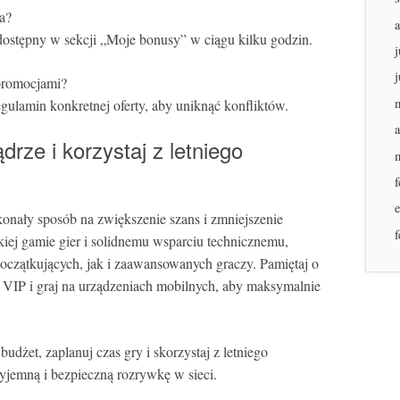
a?
 dostępny w sekcji „Moje bonusy” w ciągu kilku godzin.
j
j
promocjami?
gulamin konkretnej oferty, aby uniknąć konfliktów.
a
ze i korzystaj z letniego
f
konały sposób na zwiększenie szans i zmniejszenie
f
iej gamie gier i solidnemu wsparciu technicznemu,
oczątkujących, jak i zaawansowanych graczy. Pamiętaj o
u VIP i graj na urządzeniach mobilnych, aby maksymalnie
udżet, zaplanuj czas gry i skorzystaj z letniego
zyjemną i bezpieczną rozrywkę w sieci.