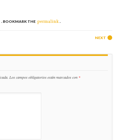
a
permalink
. BOOKMARK THE
.
NEXT
icada.
Los campos obligatorios están marcados con
*