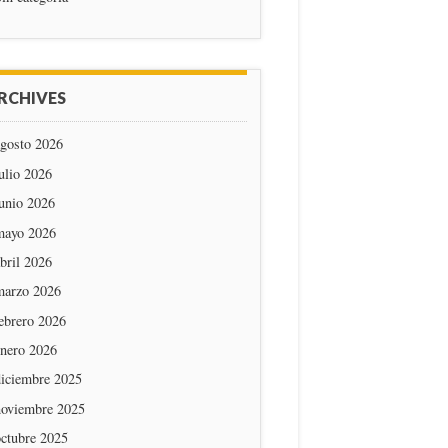
RCHIVES
agosto 2026
ulio 2026
unio 2026
mayo 2026
bril 2026
marzo 2026
ebrero 2026
enero 2026
diciembre 2025
noviembre 2025
octubre 2025