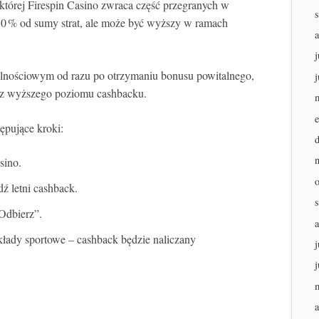
 której Firespin Casino zwraca część przegranych w
0 % od sumy strat, ale może być wyższy w ramach
j
jalnościowym od razu po otrzymaniu bonusu powitalnego,
j
 z wyższego poziomu cashbacku.
ępujące kroki:
sino.
dź letni cashback.
„Odbierz”.
kłady sportowe – cashback będzie naliczany
j
j
a