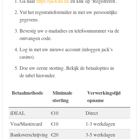
Ga naar
https://jacksnl.nl/
en klik op ‘Registreren’.
Vul het registratieformulier in met uw persoonlijke
gegevens.
Bevestig uw e-mailadres en telefoonnummer via de
ontvangen code.
Log in met uw nieuwe account (inloggen jack’s
casino).
Doe uw eerste storting. Bekijk de betaalopties in
de tabel hieronder.
Betaalmethode
Minimale
Verwerkingstijd
storting
opname
iDEAL
€10
Direct
Visa/Mastercard
€10
1-3 werkdagen
Bankoverschrijving
€20
3-5 werkdagen