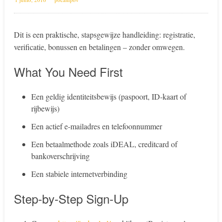
Dit is een praktische, stapsgewijze handleiding: registratie,
verificatie, bonussen en betalingen – zonder omwegen.
What You Need First
Een geldig identiteitsbewijs (paspoort, ID-kaart of
rijbewijs)
Een actief e-mailadres en telefoonnummer
Een betaalmethode zoals iDEAL, creditcard of
bankoverschrijving
Een stabiele internetverbinding
Step-by-Step Sign-Up