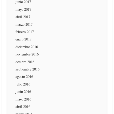
junio 2017
mayo 2017
abril 2017
marzo 2017
febrero 2017
enero 2017
diciembre 2016
noviembre 2016
octubre 2016
septiembre 2016
agosto 2016
julio 2016
junio 2016
mayo 2016
abril 2016
marzo 2016