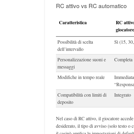
RC attivo vs RC automatico
Caratteristica
RC attiv
giocatore
Possibilità di scelta
Sì (15, 30
dell’intervallo
Personalizzazione suoni e
Completa (
messaggi
Modifiche in tempo reale
Immediata
“Responsa
Compatibilità con limiti di
Integrato
deposito
Nel caso di RC attivo, il giocatore accede
desiderato, il tipo di avviso (solo testo 
il casinò applica le impostazioni di defaul