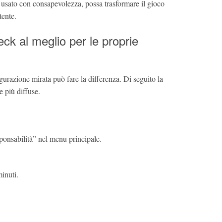
usato con consapevolezza, possa trasformare il gioco
tente.
eck al meglio per le proprie
urazione mirata può fare la differenza. Di seguito la
e più diffuse.
ponsabilità” nel menu principale.
minuti.
.