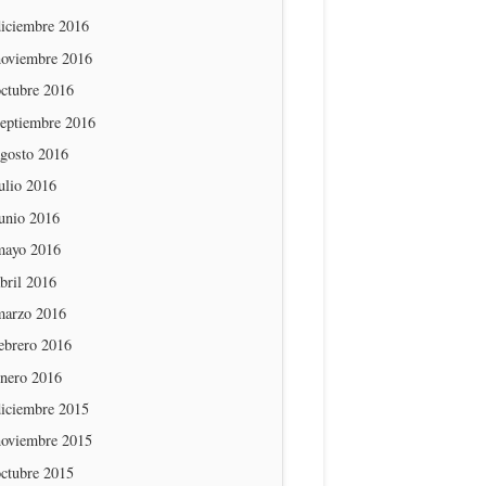
diciembre 2016
noviembre 2016
octubre 2016
septiembre 2016
agosto 2016
ulio 2016
unio 2016
mayo 2016
bril 2016
marzo 2016
ebrero 2016
enero 2016
diciembre 2015
noviembre 2015
octubre 2015