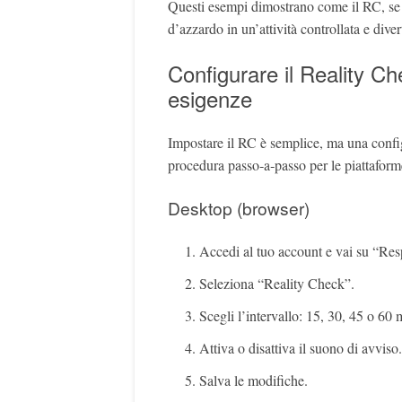
Questi esempi dimostrano come il RC, se 
d’azzardo in un’attività controllata e diver
Configurare il Reality Ch
esigenze
Impostare il RC è semplice, ma una config
procedura passo‑a‑passo per le piattaform
Desktop (browser)
Accedi al tuo account e vai su “Res
Seleziona “Reality Check”.
Scegli l’intervallo: 15, 30, 45 o 60 
Attiva o disattiva il suono di avviso
Salva le modifiche.