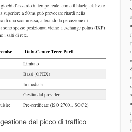
i giochi d’azzardo in tempo reale, come il blackjack live o
a superiore a 50 ms può provocare ritardi nella
rma di una scommessa, alterando la percezione di
ter sono spesso posizionati vicino a exchange points (IXP)
j
i salti di rete.
j
remise
Data‑Center Terze Parti
Limitato
Bassi (OPEX)
Immediata
Gestita dal provider
uisire
Pre‑certificate (ISO 27001, SOC 2)
j
gestione del picco di traffico
j