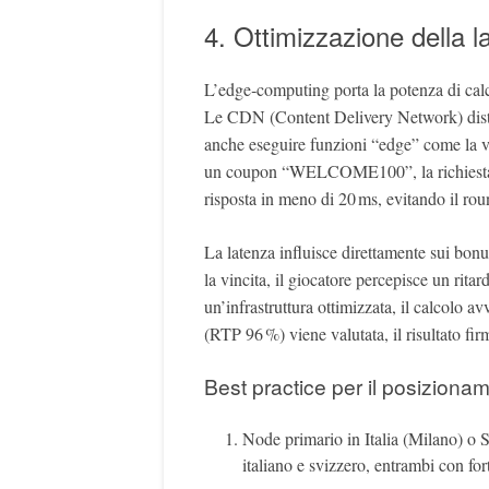
4. Ottimizzazione della 
L’edge‑computing porta la potenza di calco
Le CDN (Content Delivery Network) distri
anche eseguire funzioni “edge” come la v
un coupon “WELCOME100”, la richiesta v
risposta in meno di 20 ms, evitando il roun
La latenza influisce direttamente sui bonu
la vincita, il giocatore percepisce un rita
un’infrastruttura ottimizzata, il calcolo a
(RTP 96 %) viene valutata, il risultato firm
Best practice per il posiziona
Node primario in Italia (Milano) o S
italiano e svizzero, entrambi con fo