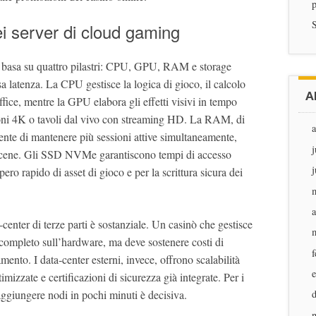
p
S
ei server di cloud gaming
si basa su quattro pilastri: CPU, GPU, RAM e storage
sa latenza. La CPU gestisce la logica di gioco, il calcolo
A
ffice, mentre la GPU elabora gli effetti visivi in tempo
zioni 4K o tavoli dal vivo con streaming HD. La RAM, di
nte di mantenere più sessioni attive simultaneamente,
j
 scene. Gli SSD NVMe garantiscono tempi di accesso
j
pero rapido di asset di gioco e per la scrittura sicura dei
a
center di terze parti è sostanziale. Un casinò che gestisce
o completo sull’hardware, ma deve sostenere costi di
f
nto. I data‑center esterni, invece, offrono scalabilità
timizzate e certificazioni di sicurezza già integrate. Per i
aggiungere nodi in pochi minuti è decisiva.