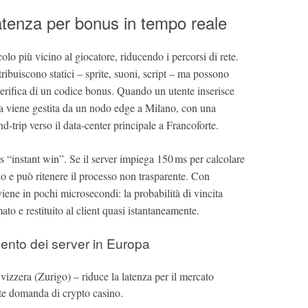
latenza per bonus in tempo reale
lo più vicino al giocatore, riducendo i percorsi di rete.
buiscono statici – sprite, suoni, script – ma possono
erifica di un codice bonus. Quando un utente inserisce
iene gestita da un nodo edge a Milano, con una
d‑trip verso il data‑center principale a Francoforte.
s “instant win”. Se il server impiega 150 ms per calcolare
rdo e può ritenere il processo non trasparente. Con
vviene in pochi microsecondi: la probabilità di vincita
ato e restituito al client quasi istantaneamente.
mento dei server in Europa
vizzera (Zurigo) – riduce la latenza per il mercato
rte domanda di crypto casino.