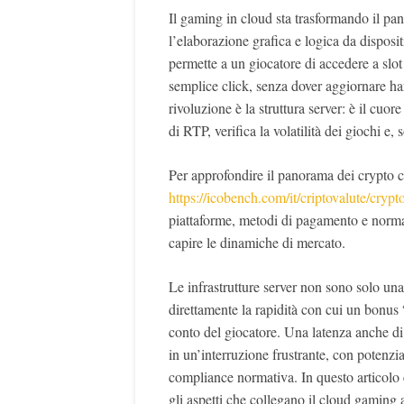
Il gaming in cloud sta trasformando il p
l’elaborazione grafica e logica da disposit
permette a un giocatore di accedere a slot
semplice click, senza dover aggiornare h
rivoluzione è la struttura server: è il cuor
di RTP, verifica la volatilità dei giochi e
Per approfondire il panorama dei crypto ca
https://icobench.com/it/criptovalute/crypto
piattaforme, metodi di pagamento e norm
capire le dinamiche di mercato.
Le infrastrutture server non sono solo un
direttamente la rapidità con cui un bonus 
conto del giocatore. Una latenza anche di
in un’interruzione frustrante, con potenzial
compliance normativa. In questo articolo 
gli aspetti che collegano il cloud gaming 