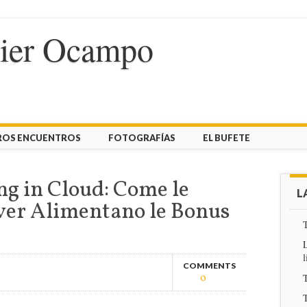
vier Ocampo
ROS ENCUENTROS
FOTOGRAFÍAS
EL BUFETE
ng in Cloud: Come le
L
rver Alimentano le Bonus
T
L
l
COMMENTS
T
0
T