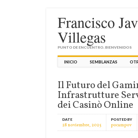
Francisco Ja
Villegas
PUNTO DE ENCUENTRO. BIENVENIDOS
Main menu
Skip
INICIO
SEMBLANZAS
OT
to
content
Il Futuro del Gami
Infrastrutture Se
dei Casinò Online
DATE
POSTED BY
28 noviembre, 2025
pocampov