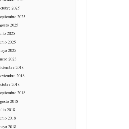
octubre 2025
septiembre 2025
agosto 2025
ulio 2025
unio 2025
mayo 2025
enero 2023
diciembre 2018
noviembre 2018
octubre 2018
septiembre 2018
agosto 2018
ulio 2018
unio 2018
mayo 2018