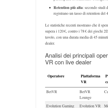
Retention più alta
: secondo studi 
registrano un tasso di retention del 
Le statistiche recenti mostrano che il sp
supera i 120 €, contro i 78 € dei giochi 2D
tavolo, con una durata media di 45 minuti 
dealer.
Analisi dei principali op
VR con live dealer
Operatore
Piattaforma
P
VR
c
BetVR
BetVR
Ca
Lounge
Evolution Gaming
Evolution VR
Mo