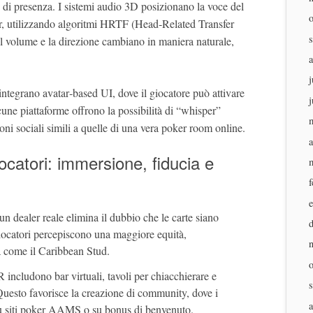
 di presenza. I sistemi audio 3D posizionano la voce del
tar, utilizzando algoritmi HRTF (Head‑Related Transfer
 il volume e la direzione cambiano in maniera naturale,
j
integrano avatar‑based UI, dove il giocatore può attivare
j
une piattaforme offrono la possibilità di “whisper”
zioni sociali simili a quelle di una vera poker room online.
a
iocatori: immersione, fiducia e
f
 un dealer reale elimina il dubbio che le carte siano
iocatori percepiscono una maggiore equità,
ità come il Caribbean Stud.
R includono bar virtuali, tavoli per chiacchierare e
Questo favorisce la creazione di community, dove i
su siti poker AAMS o su bonus di benvenuto.