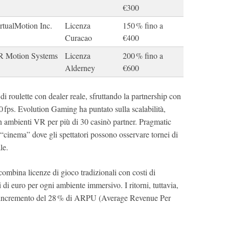
€300
rtualMotion Inc.
Licenza
150 % fino a
Curacao
€400
 Motion Systems
Licenza
200 % fino a
Alderney
€600
di roulette con dealer reale, sfruttando la partnership con
 fps. Evolution Gaming ha puntato sulla scalabilità,
 in ambienti VR per più di 30 casinò partner. Pragmatic
“cinema” dove gli spettatori possono osservare tornei di
le.
 combina licenze di gioco tradizionali con costi di
 di euro per ogni ambiente immersivo. I ritorni, tuttavia,
n incremento del 28 % di ARPU (Average Revenue Per