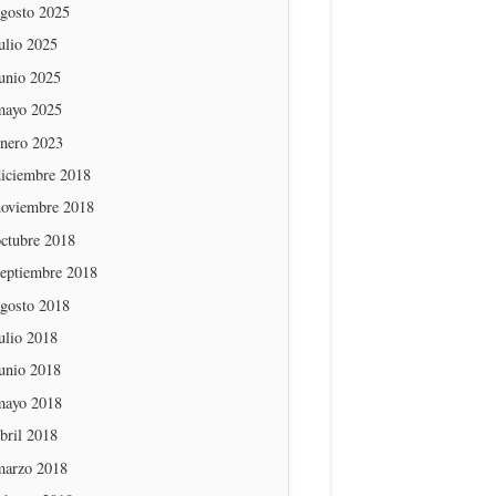
agosto 2025
ulio 2025
unio 2025
mayo 2025
enero 2023
diciembre 2018
noviembre 2018
octubre 2018
septiembre 2018
agosto 2018
ulio 2018
unio 2018
mayo 2018
bril 2018
marzo 2018