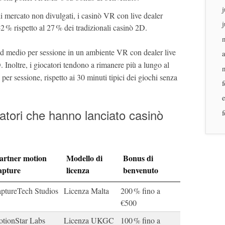
j
di mercato non divulgati, i casinò VR con live dealer
j
42 % rispetto al 27 % dei tradizionali casinò 2D.
end medio per sessione in un ambiente VR con dealer live
a
. Inoltre, i giocatori tendono a rimanere più a lungo al
per sessione, rispetto ai 30 minuti tipici dei giochi senza
f
eratori che hanno lanciato casinò
f
artner motion
Modello di
Bonus di
apture
licenza
benvenuto
ptureTech Studios
Licenza Malta
200 % fino a
€500
tionStar Labs
Licenza UKGC
100 % fino a