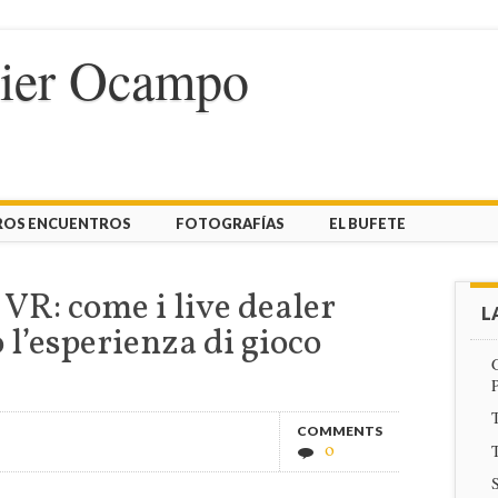
vier Ocampo
ROS ENCUENTROS
FOTOGRAFÍAS
EL BUFETE
ò VR: come i live dealer
L
 l’esperienza di gioco
T
COMMENTS
T
0