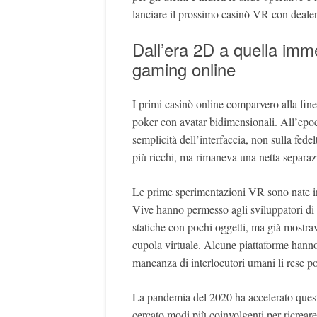
lanciare il prossimo casinò VR con dealer
Dall’era 2D a quella imm
gaming online
I primi casinò online comparvero alla fine 
poker con avatar bidimensionali. All’epoca
semplicità dell’interfaccia, non sulla fe
più ricchi, ma rimaneva una netta separazi
Le prime sperimentazioni VR sono nate 
Vive hanno permesso agli sviluppatori di c
statiche con pochi oggetti, ma già mostrav
cupola virtuale. Alcune piattaforme hanno 
mancanza di interlocutori umani li rese poc
La pandemia del 2020 ha accelerato questo 
cercato modi più coinvolgenti per ricreare