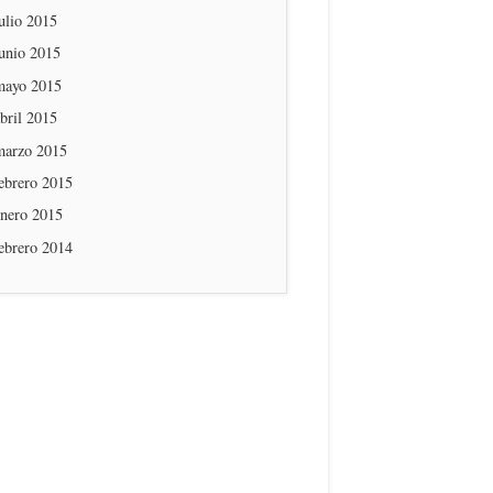
ulio 2015
unio 2015
mayo 2015
bril 2015
marzo 2015
ebrero 2015
enero 2015
ebrero 2014