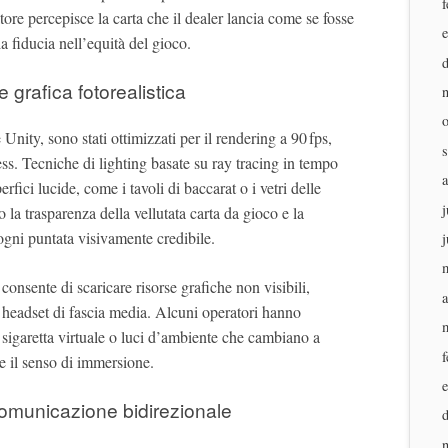
f
tore percepisce la carta che il dealer lancia come se fosse
a fiducia nell’equità del gioco.
 grafica fotorealistica
Unity, sono stati ottimizzati per il rendering a 90 fps,
ess. Tecniche di lighting basate su ray tracing in tempo
perfici lucide, come i tavoli di baccarat o i vetri delle
j
 la trasparenza della vellutata carta da gioco e la
ogni puntata visivamente credibile.
j
nsente di scaricare risorse grafiche non visibili,
a
headset di fascia media. Alcuni operatori hanno
 sigaretta virtuale o luci d’ambiente che cambiano a
f
e il senso di immersione.
comunicazione bidirezionale