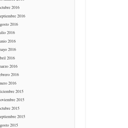
octubre 2016
septiembre 2016
agosto 2016
ulio 2016
unio 2016
mayo 2016
bril 2016
marzo 2016
ebrero 2016
enero 2016
diciembre 2015
noviembre 2015
octubre 2015
septiembre 2015
agosto 2015