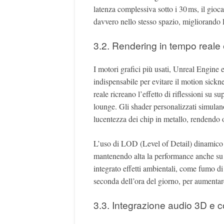
latenza complessiva sotto i 30 ms, il gioca
davvero nello stesso spazio, migliorando l
3.2. Rendering in tempo reale e
I motori grafici più usati, Unreal Engine e 
indispensabile per evitare il motion sickn
reale ricreano l’effetto di riflessioni su su
lounge. Gli shader personalizzati simulano
lucentezza dei chip in metallo, rendendo 
L’uso di LOD (Level of Detail) dinamico co
mantenendo alta la performance anche su 
integrato effetti ambientali, come fumo di
seconda dell’ora del giorno, per aumentar
3.3. Integrazione audio 3D e 