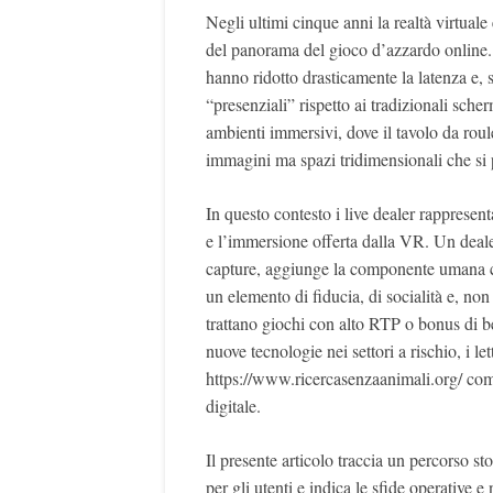
Negli ultimi cinque anni la realtà virtuale
del panorama del gioco d’azzardo online. 
hanno ridotto drasticamente la latenza e, 
“presenziali” rispetto ai tradizionali scher
ambienti immersivi, dove il tavolo da roule
immagini ma spazi tridimensionali che si
In questo contesto i live dealer rappresent
e l’immersione offerta dalla VR. Un dealer
capture, aggiunge la componente umana che
un elemento di fiducia, di socialità e, no
trattano giochi con alto RTP o bonus di be
nuove tecnologie nei settori a rischio, i le
https://www.ricercasenzaanimali.org/ come
digitale.
Il presente articolo traccia un percorso sto
per gli utenti e indica le sfide operative 