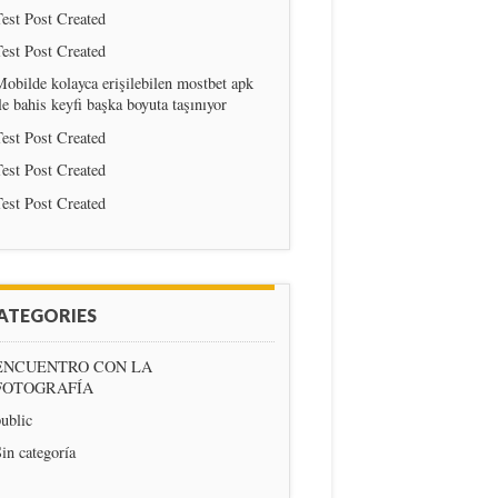
est Post Created
est Post Created
obilde kolayca erişilebilen mostbet apk
le bahis keyfi başka boyuta taşınıyor
est Post Created
est Post Created
est Post Created
ATEGORIES
ENCUENTRO CON LA
FOTOGRAFÍA
ublic
in categoría