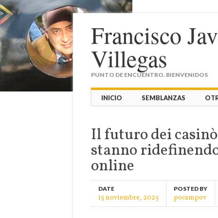
Francisco Ja
Villegas
PUNTO DE ENCUENTRO. BIENVENIDOS
Main menu
Skip
INICIO
SEMBLANZAS
OT
to
content
Il futuro dei casin
stanno ridefinendo
online
DATE
POSTED BY
15 noviembre, 2025
pocampov