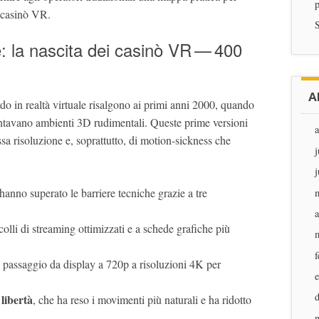
p
 casinò VR.
S
e: la nascita dei casinò VR — 400
A
ardo in realtà virtuale risalgono ai primi anni 2000, quando
ntavano ambienti 3D rudimentali. Queste prime versioni
ssa risoluzione e, soprattutto, di motion‑sickness che
j
j
hanno superato le barriere tecniche grazie a tre
a
olli di streaming ottimizzati e a schede grafiche più
f
 passaggio da display a 720p a risoluzioni 4K per
libertà
, che ha reso i movimenti più naturali e ha ridotto