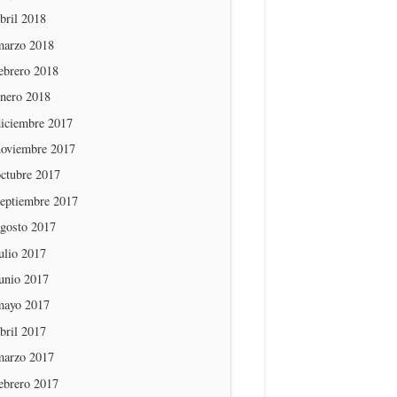
bril 2018
marzo 2018
ebrero 2018
enero 2018
diciembre 2017
noviembre 2017
octubre 2017
septiembre 2017
agosto 2017
ulio 2017
unio 2017
mayo 2017
bril 2017
marzo 2017
ebrero 2017