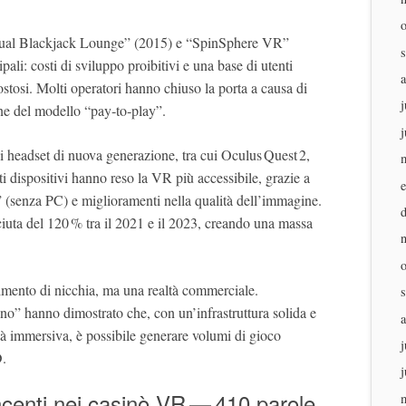
rtual Blackjack Lounge” (2015) e “SpinSphere VR”
pali: costi di sviluppo proibitivi e una base di utenti
stosi. Molti operatori hanno chiuso la porta a causa di
j
ione del modello “pay‑to‑play”.
j
 di headset di nuova generazione, tra cui Oculus Quest 2,
dispositivi hanno reso la VR più accessibile, grazie a
” (senza PC) e miglioramenti nella qualità dell’immagine.
ciuta del 120 % tra il 2021 e il 2023, creando una massa
mento di nicchia, ma una realtà commerciale.
” hanno dimostrato che, con un’infrastruttura solida e
altà immersiva, è possibile generare volumi di gioco
j
D.
j
incenti nei casinò VR — 410 parole