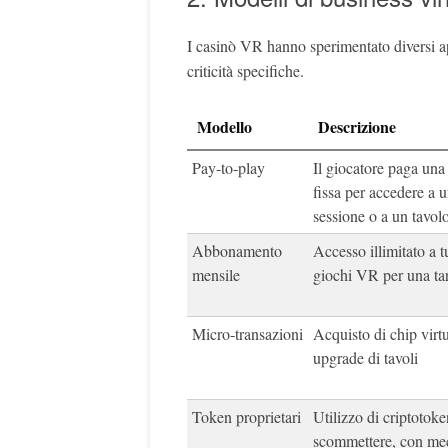
I casinò VR hanno sperimentato diversi 
criticità specifiche.
Modello
Descrizione
Pay‑to‑play
Il giocatore paga una
fissa per accedere a 
sessione o a un tavol
Abbonamento
Accesso illimitato a tu
mensile
giochi VR per una tari
Micro‑transazioni
Acquisto di chip virtu
upgrade di tavoli
Token proprietari
Utilizzo di criptotoke
scommettere, con me