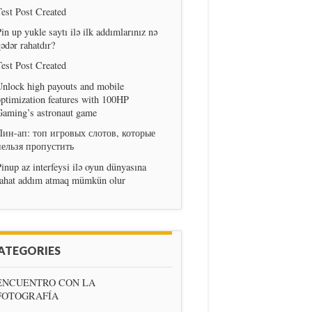
est Post Created
in up yukle saytı ilə ilk addımlarınız nə
ədər rahatdır?
est Post Created
nlock high payouts and mobile
ptimization features with 100HP
Gaming’s astronaut game
Пин-ап: топ игровых слотов, которые
нельзя пропустить
inup az interfeysi ilə oyun dünyasına
rahat addım atmaq mümkün olur
ATEGORIES
ENCUENTRO CON LA
FOTOGRAFÍA