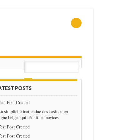
ATEST POSTS
est Post Created
a simplicité inattendue des casinos en
igne belges qui séduit les novices
est Post Created
est Post Created