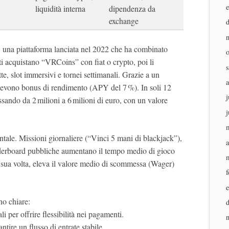
liquidità interna
dipendenza da
exchange
 una piattaforma lanciata nel 2022 che ha combinato
ti acquistano “VRCoins” con fiat o crypto, poi li
te, slot immersivi e tornei settimanali. Grazie a un
 ricevono bonus di rendimento (APY del 7 %). In soli 12
j
ssando da 2 milioni a 6 milioni di euro, con un valore
j
ntale. Missioni giornaliere (“Vinci 5 mani di blackjack”),
a
aderboard pubbliche aumentano il tempo medio di gioco
 sua volta, eleva il valore medio di scommessa (Wager)
f
ono chiare:
li per offrire flessibilità nei pagamenti.
ire un flusso di entrate stabile.