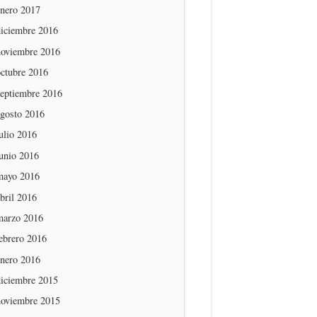
enero 2017
diciembre 2016
noviembre 2016
octubre 2016
septiembre 2016
agosto 2016
ulio 2016
unio 2016
mayo 2016
bril 2016
marzo 2016
ebrero 2016
enero 2016
diciembre 2015
noviembre 2015