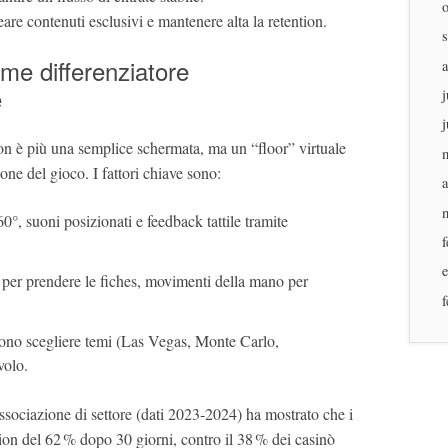
re contenuti esclusivi e mantenere alta la retention.
ome differenziatore
e
j
j
on è più una semplice schermata, ma un “floor” virtuale
one del gioco. I fattori chiave sono:
a
°, suoni posizionati e feedback tattile tramite
f
za per prendere le fiches, movimenti della mano per
f
sono scegliere temi (Las Vegas, Monte Carlo,
volo.
sociazione di settore (dati 2023‑2024) ha mostrato che i
on del 62 % dopo 30 giorni, contro il 38 % dei casinò