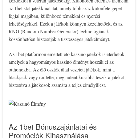
kezdőktől a veterán játékosokig. Különösen érdemes kiemelni
az 1bet slot játékkínálatát, amely több száz különféle gépet
foglal magában, különböző témákkal és nyerési
lehetőségekkel. Ezek a játékok könnyen kezelhetőek, és az
RNG (Random Number Generator) technológiának
köszönhetően biztosítják a tisztességes játékélményt.
Az 1bet platformon emellett élő kaszinó játékok is elérhetők,
amelyek a hagyományos kaszinó élményt hozzák el az
otthonokba. Az élő osztók által vezetett játékok, mint a
blackjack vagy roulette, még autentikusabbá teszik a játékot,
biztosítva a játékosok számára a teljes elmélyülést.
Az 1bet Bónuszajánlatai és
Promóciók Kihasználása