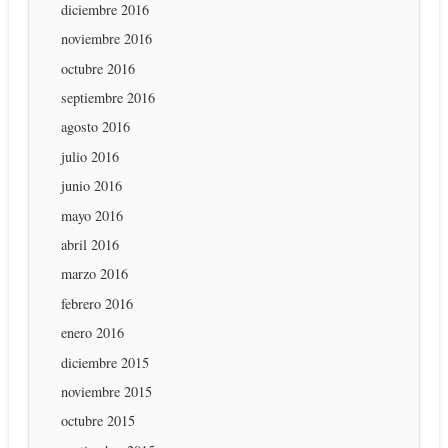
diciembre 2016
noviembre 2016
octubre 2016
septiembre 2016
agosto 2016
julio 2016
junio 2016
mayo 2016
abril 2016
marzo 2016
febrero 2016
enero 2016
diciembre 2015
noviembre 2015
octubre 2015