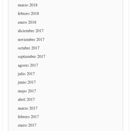
marzo 2018
febrero 2018
enero 2018
diciembre 2017
noviembre 2017
octubre 2017
septiembre 2017
agosto 2017
julio 2017
junio 2017
mayo 2017
abril 2017
marzo 2017
febrero 2017
enero 2017