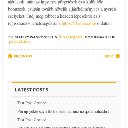
ajánlatok, mint az ingyenes pörgetések és a különféle
bónuszok, csupán tovább növelik a játékélményt és a nyerési
esélyeket. Tudj meg többet a kezdeti lépésekről és a
regisztrációs lehetőségekről a
https://1bethu.com/
oldalon.
Sin categoría
THIS ENTRY WAS POSTED IN
. BOOKMARK THE
permalink
.
Post navigation
PREVIOUS
NEXT
LATEST POSTS
Test Post Created
Pin up yukle saytı ilə ilk addımlarınız nə qədər rahatdır?
Test Post Created
Unlock high payouts and mobile optimization features