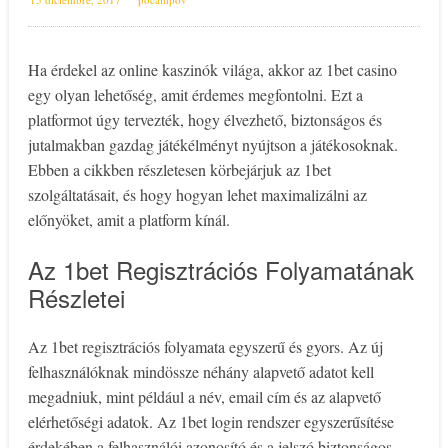
Ha érdekel az online kaszinók világa, akkor az 1bet casino
egy olyan lehetőség, amit érdemes megfontolni. Ezt a
platformot úgy tervezték, hogy élvezhető, biztonságos és
jutalmakban gazdag játékélményt nyújtson a játékosoknak.
Ebben a cikkben részletesen körbejárjuk az 1bet
szolgáltatásait, és hogy hogyan lehet maximalizálni az
előnyöket, amit a platform kínál.
Az 1bet Regisztrációs Folyamatának
Részletei
Az 1bet regisztrációs folyamata egyszerű és gyors. Az új
felhasználóknak mindössze néhány alapvető adatot kell
megadniuk, mint például a név, email cím és az alapvető
elérhetőségi adatok. Az 1bet login rendszer egyszerűsítése
érdekében a felhasználói azonosító és a jelszó biztonságos