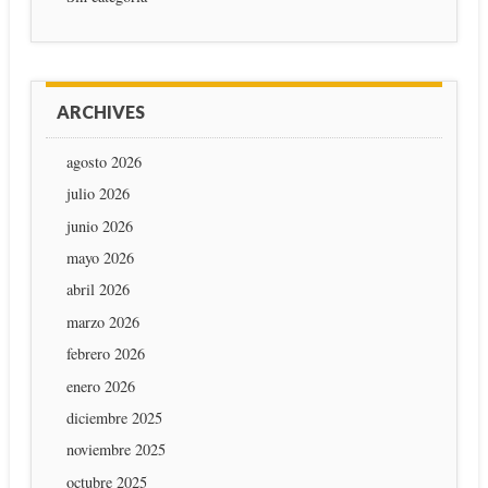
ARCHIVES
agosto 2026
julio 2026
junio 2026
mayo 2026
abril 2026
marzo 2026
febrero 2026
enero 2026
diciembre 2025
noviembre 2025
octubre 2025