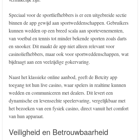
Speciaal voor de sportliefhebbers is er een uitgebreide sectie
binnen de app gewijd aan sportweddenschappen. Gebruikers
kunnen wedden op een breed scala aan sportevenementen,
van voetbal en tennis tot minder bekende sporten zoals darts
en snooker. Dit maakt de app niet alleen relevant voor
casinoliefhebbers, maar ook voor sportweddenschappen, wat
bijdraagt aan een veelzijdige gokervaring.
Naast het klassieke online aanbod, geeft de Betcity app
toegang tot hun live casino, waar spelers in realtime kunnen
wedden en communiceren met dealers. Dit levert een
dynamische en levensechte speelervaring, vergelijkbaar met
het bezoeken van een fysiek casino, direct vanuit het comfort
van hun apparaat.
Veiligheid en Betrouwbaarheid