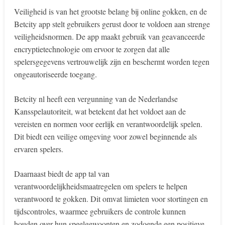
Veiligheid is van het grootste belang bij online gokken, en de
Betcity app stelt gebruikers gerust door te voldoen aan strenge
veiligheidsnormen. De app maakt gebruik van geavanceerde
encryptietechnologie om ervoor te zorgen dat alle
spelersgegevens vertrouwelijk zijn en beschermt worden tegen
ongeautoriseerde toegang.
Betcity nl heeft een vergunning van de Nederlandse
Kansspelautoriteit, wat betekent dat het voldoet aan de
vereisten en normen voor eerlijk en verantwoordelijk spelen.
Dit biedt een veilige omgeving voor zowel beginnende als
ervaren spelers.
Daarnaast biedt de app tal van
verantwoordelijkheidsmaatregelen om spelers te helpen
verantwoord te gokken. Dit omvat limieten voor stortingen en
tijdscontroles, waarmee gebruikers de controle kunnen
houden over hun speelgewoonten en zodoende een positieve