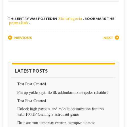
Sin categoría
THIS ENTRY WAS POSTED IN
. BOOKMARK THE
permalink
.
Post navigation
PREVIOUS
NEXT
LATEST POSTS
Test Post Created
Pin up yukle saytı ilə ilk addımlarınız nə qədər rahatdır?
Test Post Created
Unlock high payouts and mobile optimization features
with 100HP Gaming’s astronaut game
Пин-ап: топ игровых слотов, которые нельзя