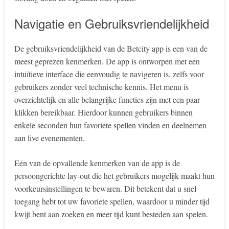
Navigatie en Gebruiksvriendelijkheid
De gebruiksvriendelijkheid van de Betcity app is een van de
meest geprezen kenmerken. De app is ontworpen met een
intuïtieve interface die eenvoudig te navigeren is, zelfs voor
gebruikers zonder veel technische kennis. Het menu is
overzichtelijk en alle belangrijke functies zijn met een paar
klikken bereikbaar. Hierdoor kunnen gebruikers binnen
enkele seconden hun favoriete spellen vinden en deelnemen
aan live evenementen.
Eén van de opvallende kenmerken van de app is de
persoongerichte lay-out die het gebruikers mogelijk maakt hun
voorkeursinstellingen te bewaren. Dit betekent dat u snel
toegang hebt tot uw favoriete spellen, waardoor u minder tijd
kwijt bent aan zoeken en meer tijd kunt besteden aan spelen.