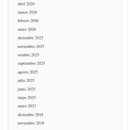
abril 2026
marzo 2026
febrero 2026
enero 2026
diciembre 2025
noviembre 2025
octubre 2025
septiembre 2025
agosto 2025
julio 2025
junio 2025
mayo 2025
enero 2023
diciembre 2018
noviembre 2018