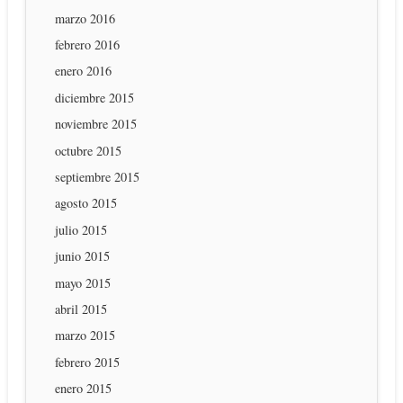
marzo 2016
febrero 2016
enero 2016
diciembre 2015
noviembre 2015
octubre 2015
septiembre 2015
agosto 2015
julio 2015
junio 2015
mayo 2015
abril 2015
marzo 2015
febrero 2015
enero 2015