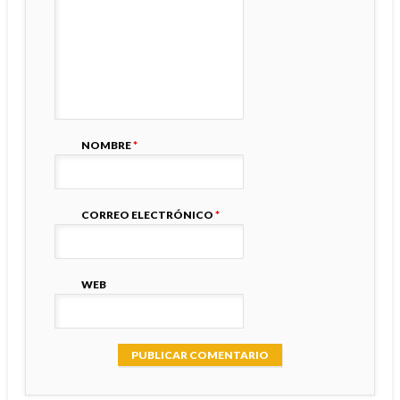
NOMBRE
*
CORREO ELECTRÓNICO
*
WEB