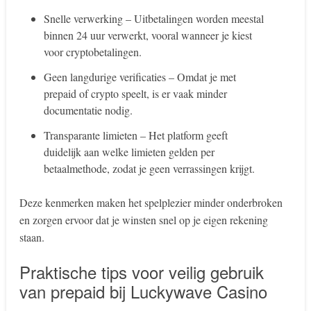
Snelle verwerking – Uitbetalingen worden meestal
binnen 24 uur verwerkt, vooral wanneer je kiest
voor cryptobetalingen.
Geen langdurige verificaties – Omdat je met
prepaid of crypto speelt, is er vaak minder
documentatie nodig.
Transparante limieten – Het platform geeft
duidelijk aan welke limieten gelden per
betaalmethode, zodat je geen verrassingen krijgt.
Deze kenmerken maken het spelplezier minder onderbroken
en zorgen ervoor dat je winsten snel op je eigen rekening
staan.
Praktische tips voor veilig gebruik
van prepaid bij Luckywave Casino