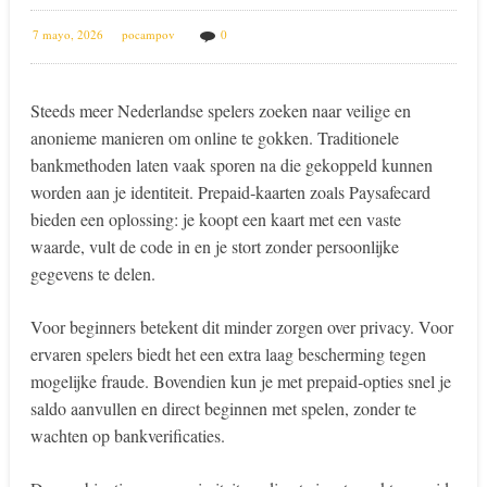
7 mayo, 2026
pocampov
0
Steeds meer Nederlandse spelers zoeken naar veilige en
anonieme manieren om online te gokken. Traditionele
bankmethoden laten vaak sporen na die gekoppeld kunnen
worden aan je identiteit. Prepaid‑kaarten zoals Paysafecard
bieden een oplossing: je koopt een kaart met een vaste
waarde, vult de code in en je stort zonder persoonlijke
gegevens te delen.
Voor beginners betekent dit minder zorgen over privacy. Voor
ervaren spelers biedt het een extra laag bescherming tegen
mogelijke fraude. Bovendien kun je met prepaid‑opties snel je
saldo aanvullen en direct beginnen met spelen, zonder te
wachten op bankverificaties.