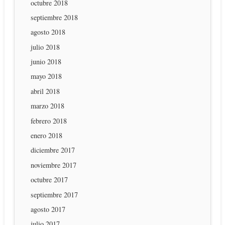
octubre 2018
septiembre 2018
agosto 2018
julio 2018
junio 2018
mayo 2018
abril 2018
marzo 2018
febrero 2018
enero 2018
diciembre 2017
noviembre 2017
octubre 2017
septiembre 2017
agosto 2017
julio 2017