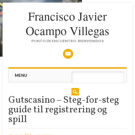
Francisco Javier
Ocampo Villegas
PUNTO DE ENCUENTRO. BIENVENIDOS
Main menu
Skip
MENU
to
content
Gutscasino – Steg-for-steg
guide til registrering og
spill
11 agosto, 2018
pocampov