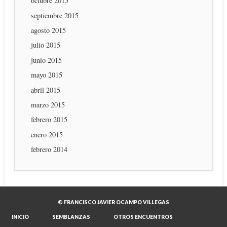
octubre 2015
septiembre 2015
agosto 2015
julio 2015
junio 2015
mayo 2015
abril 2015
marzo 2015
febrero 2015
enero 2015
febrero 2014
© FRANCISCO JAVIER OCAMPO VILLEGAS
INICIO
SEMBLANZAS
OTROS ENCUENTROS