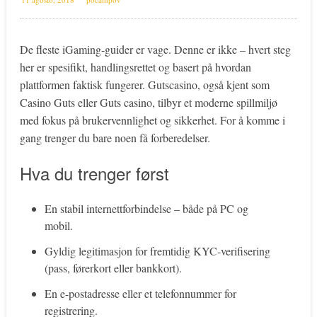
De fleste iGaming-guider er vage. Denne er ikke – hvert steg
her er spesifikt, handlingsrettet og basert på hvordan
plattformen faktisk fungerer. Gutscasino, også kjent som
Casino Guts eller Guts casino, tilbyr et moderne spillmiljø
med fokus på brukervennlighet og sikkerhet. For å komme i
gang trenger du bare noen få forberedelser.
Hva du trenger først
En stabil internettforbindelse – både på PC og
mobil.
Gyldig legitimasjon for fremtidig KYC-verifisering
(pass, førerkort eller bankkort).
En e-postadresse eller et telefonnummer for
registrering.