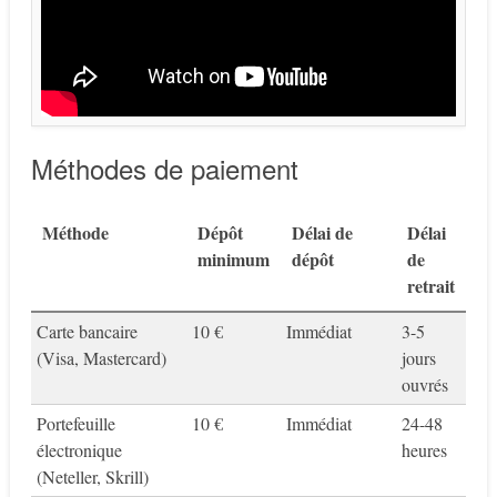
Méthodes de paiement
Méthode
Dépôt
Délai de
Délai
minimum
dépôt
de
retrait
Carte bancaire
10 €
Immédiat
3-5
(Visa, Mastercard)
jours
ouvrés
Portefeuille
10 €
Immédiat
24-48
électronique
heures
(Neteller, Skrill)