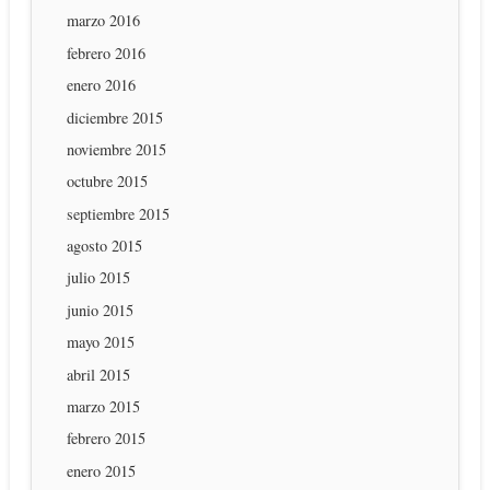
marzo 2016
febrero 2016
enero 2016
diciembre 2015
noviembre 2015
octubre 2015
septiembre 2015
agosto 2015
julio 2015
junio 2015
mayo 2015
abril 2015
marzo 2015
febrero 2015
enero 2015