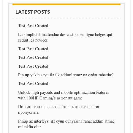
LATEST POSTS
Test Post Created
La simplicité inattendue des casinos en ligne belges qui
séduit les novices
Test Post Created
Test Post Created
Test Post Created
Pin up yukle saytı ilə ilk addımlarınız nə qədər rahatdır?
Test Post Created
Unlock high payouts and mobile optimization features
with 100HP Gaming’s astronaut game
Пин-ап: топ игровых слотов, которые нельзя
пропустить
Pinup az interfeysi ilə oyun dünyasına rahat addım atmaq
mümkün olur