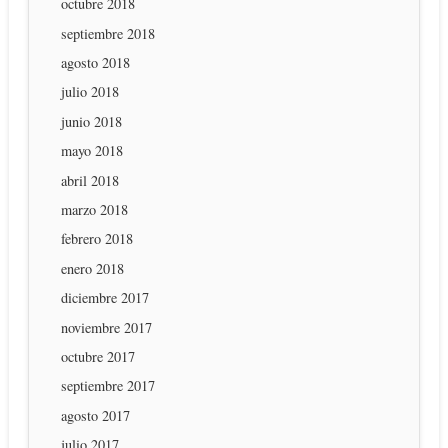
octubre 2018
septiembre 2018
agosto 2018
julio 2018
junio 2018
mayo 2018
abril 2018
marzo 2018
febrero 2018
enero 2018
diciembre 2017
noviembre 2017
octubre 2017
septiembre 2017
agosto 2017
julio 2017