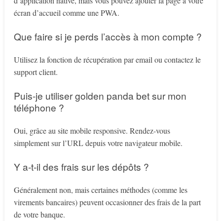
d’application native, mais vous pouvez ajouter la page à votre
écran d’accueil comme une PWA.
Que faire si je perds l’accès à mon compte ?
Utilisez la fonction de récupération par email ou contactez le
support client.
Puis-je utiliser golden panda bet sur mon
téléphone ?
Oui, grâce au site mobile responsive. Rendez-vous
simplement sur l’URL depuis votre navigateur mobile.
Y a-t-il des frais sur les dépôts ?
Généralement non, mais certaines méthodes (comme les
virements bancaires) peuvent occasionner des frais de la part
de votre banque.