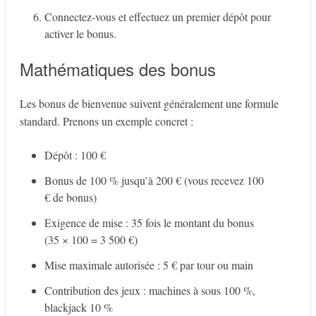
Connectez-vous et effectuez un premier dépôt pour
activer le bonus.
Mathématiques des bonus
Les bonus de bienvenue suivent généralement une formule
standard. Prenons un exemple concret :
Dépôt : 100 €
Bonus de 100 % jusqu’à 200 € (vous recevez 100
€ de bonus)
Exigence de mise : 35 fois le montant du bonus
(35 × 100 = 3 500 €)
Mise maximale autorisée : 5 € par tour ou main
Contribution des jeux : machines à sous 100 %,
blackjack 10 %