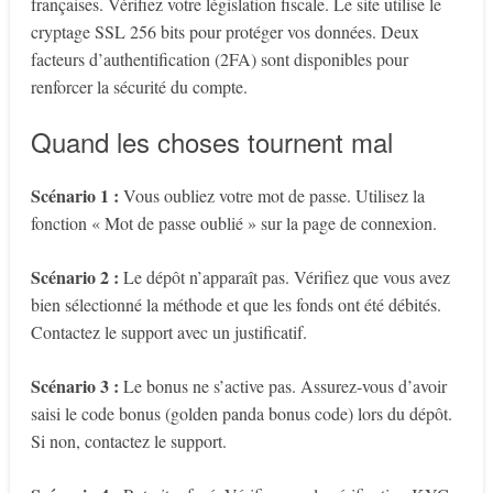
françaises. Vérifiez votre législation fiscale. Le site utilise le
cryptage SSL 256 bits pour protéger vos données. Deux
facteurs d’authentification (2FA) sont disponibles pour
renforcer la sécurité du compte.
Quand les choses tournent mal
Scénario 1 :
Vous oubliez votre mot de passe. Utilisez la
fonction « Mot de passe oublié » sur la page de connexion.
Scénario 2 :
Le dépôt n’apparaît pas. Vérifiez que vous avez
bien sélectionné la méthode et que les fonds ont été débités.
Contactez le support avec un justificatif.
Scénario 3 :
Le bonus ne s’active pas. Assurez-vous d’avoir
saisi le code bonus (golden panda bonus code) lors du dépôt.
Si non, contactez le support.