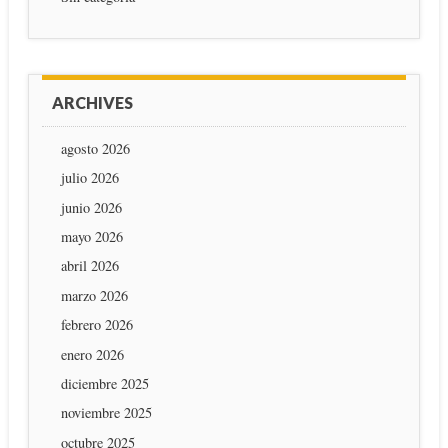
ARCHIVES
agosto 2026
julio 2026
junio 2026
mayo 2026
abril 2026
marzo 2026
febrero 2026
enero 2026
diciembre 2025
noviembre 2025
octubre 2025