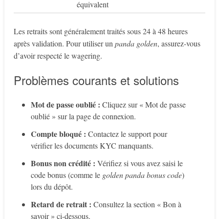
équivalent
Les retraits sont généralement traités sous 24 à 48 heures
après validation. Pour utiliser un
panda golden
, assurez-vous
d’avoir respecté le wagering.
Problèmes courants et solutions
Mot de passe oublié :
Cliquez sur « Mot de passe
oublié » sur la page de connexion.
Compte bloqué :
Contactez le support pour
vérifier les documents KYC manquants.
Bonus non crédité :
Vérifiez si vous avez saisi le
code bonus (comme le
golden panda bonus code
)
lors du dépôt.
Retard de retrait :
Consultez la section « Bon à
savoir » ci-dessous.