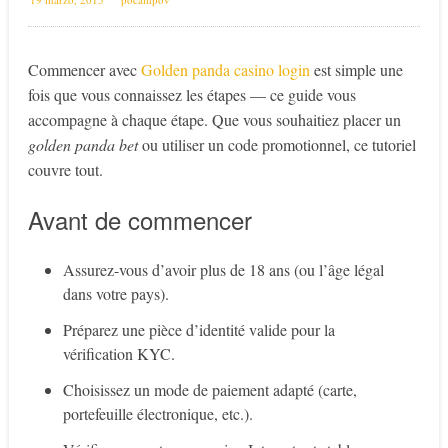
Commencer avec
Golden panda casino login
est simple une
fois que vous connaissez les étapes — ce guide vous
accompagne à chaque étape. Que vous souhaitiez placer un
golden panda bet
ou utiliser un code promotionnel, ce tutoriel
couvre tout.
Avant de commencer
Assurez-vous d’avoir plus de 18 ans (ou l’âge légal
dans votre pays).
Préparez une pièce d’identité valide pour la
vérification KYC.
Choisissez un mode de paiement adapté (carte,
portefeuille électronique, etc.).