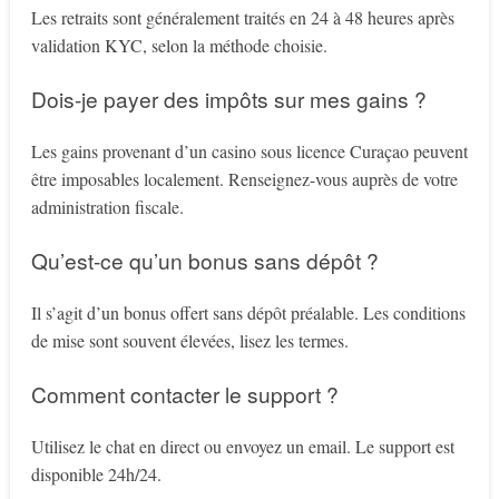
Les retraits sont généralement traités en 24 à 48 heures après
validation KYC, selon la méthode choisie.
Dois-je payer des impôts sur mes gains ?
Les gains provenant d’un casino sous licence Curaçao peuvent
être imposables localement. Renseignez-vous auprès de votre
administration fiscale.
Qu’est-ce qu’un bonus sans dépôt ?
Il s’agit d’un bonus offert sans dépôt préalable. Les conditions
de mise sont souvent élevées, lisez les termes.
Comment contacter le support ?
Utilisez le chat en direct ou envoyez un email. Le support est
disponible 24h/24.