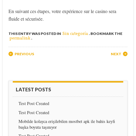
En suivant ces étapes, votre expérience sur le casino sera
fluide et sécurisée.
Sin categoría
THIS ENTRY WAS POSTED IN
. BOOKMARK THE
permalink
.
Post navigation
PREVIOUS
NEXT
LATEST POSTS
Test Post Created
Test Post Created
Mobilde kolayca erişilebilen mostbet apk ile bahis keyfi
başka boyuta taşınıyor
Test Post Created