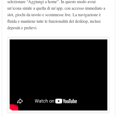
selezionare “Aggiungi a home”. In questo modo avrai
un’icona simile a quella di un’app, con accesso immediato a
slot, giochi da tavolo e scommesse live. La navigazione è
fluida e mantiene tutte le funzionalità del desktop, inclusi
depositi e prelievi.