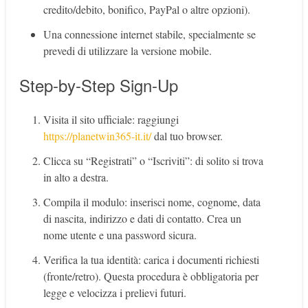
credito/debito, bonifico, PayPal o altre opzioni).
Una connessione internet stabile, specialmente se
prevedi di utilizzare la versione mobile.
Step-by-Step Sign-Up
Visita il sito ufficiale: raggiungi
https://planetwin365-it.it/
dal tuo browser.
Clicca su “Registrati” o “Iscriviti”: di solito si trova
in alto a destra.
Compila il modulo: inserisci nome, cognome, data
di nascita, indirizzo e dati di contatto. Crea un
nome utente e una password sicura.
Verifica la tua identità: carica i documenti richiesti
(fronte/retro). Questa procedura è obbligatoria per
legge e velocizza i prelievi futuri.