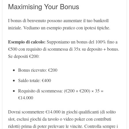
Maximising Your Bonus
I bonus di benvenuto possono aumentare il tuo bankroll
iniziale. Vediamo un esempio pratico con ipotesi tipiche.
Esempio di calcolo:
Supponiamo un bonus del 100% fino a
€500 con requisito di scommessa di 35x su deposito + bonus.
Se depositi €200:
Bonus ricevuto: €200
Saldo totale: €400
Requisito di scommessa: (€200 + €200) × 35 =
€14.000
Dovrai scommettere €14.000 in giochi qualificanti (di solito
slot, esclusi giochi da tavolo o video poker con contributi
ridotti) prima di poter prelevare le vincite. Controlla sempre i