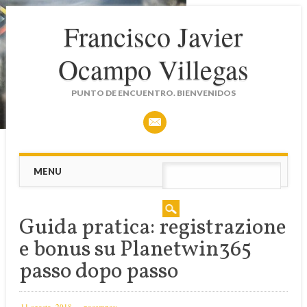
Francisco Javier
Ocampo Villegas
PUNTO DE ENCUENTRO. BIENVENIDOS
Main menu
Skip
MENU
to
content
Guida pratica: registrazione
e bonus su Planetwin365
passo dopo passo
11 agosto, 2018
pocampov