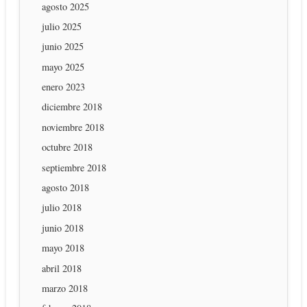
agosto 2025
julio 2025
junio 2025
mayo 2025
enero 2023
diciembre 2018
noviembre 2018
octubre 2018
septiembre 2018
agosto 2018
julio 2018
junio 2018
mayo 2018
abril 2018
marzo 2018