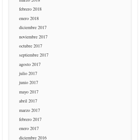
febrero 2018
enero 2018
diciembre 2017
noviembre 2017
octubre 2017
septiembre 2017
agosto 2017
julio 2017
junio 2017
mayo 2017
abril 2017
marzo 2017
febrero 2017
enero 2017
diciembre 2016