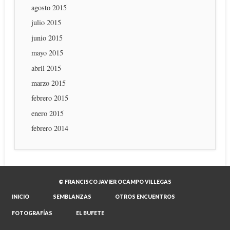
agosto 2015
julio 2015
junio 2015
mayo 2015
abril 2015
marzo 2015
febrero 2015
enero 2015
febrero 2014
© FRANCISCO JAVIER OCAMPO VILLEGAS
INICIO
SEMBLANZAS
OTROS ENCUENTROS
FOTOGRAFÍAS
EL BUFETE