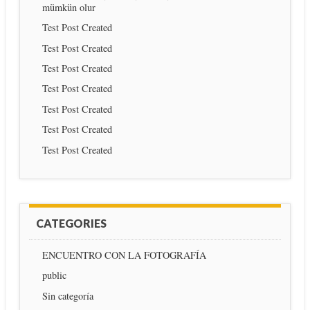
mümkün olur
Test Post Created
Test Post Created
Test Post Created
Test Post Created
Test Post Created
Test Post Created
Test Post Created
CATEGORIES
ENCUENTRO CON LA FOTOGRAFÍA
public
Sin categoría