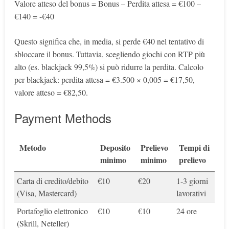
Valore atteso del bonus = Bonus – Perdita attesa = €100 –
€140 = -€40
Questo significa che, in media, si perde €40 nel tentativo di
sbloccare il bonus. Tuttavia, scegliendo giochi con RTP più
alto (es. blackjack 99,5%) si può ridurre la perdita. Calcolo
per blackjack: perdita attesa = €3.500 × 0,005 = €17,50,
valore atteso = €82,50.
Payment Methods
Metodo
Deposito
Prelievo
Tempi di
minimo
minimo
prelievo
Carta di credito/debito
€10
€20
1-3 giorni
(Visa, Mastercard)
lavorativi
Portafoglio elettronico
€10
€10
24 ore
(Skrill, Neteller)