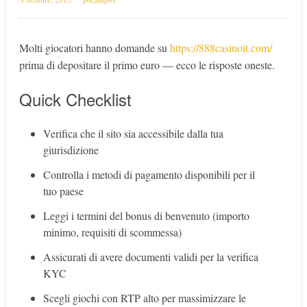
Molti giocatori hanno domande su
https://888casinoit.com/
prima di depositare il primo euro — ecco le risposte oneste.
Quick Checklist
Verifica che il sito sia accessibile dalla tua
giurisdizione
Controlla i metodi di pagamento disponibili per il
tuo paese
Leggi i termini del bonus di benvenuto (importo
minimo, requisiti di scommessa)
Assicurati di avere documenti validi per la verifica
KYC
Scegli giochi con RTP alto per massimizzare le