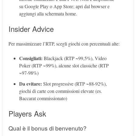
su Google Play o App Store; apri dal browser e
aggiungi alla schermata home.
Insider Advice
Per massimizzare l’RTP, scegli giochi con percentuali alte:
Consigliati:
Blackjack (RTP ~99,5%), Video
Poker (RTP ~99%), alcune slot classiche (RTP
~97-98%)
Da evitare:
Slot progressive (RTP ~88-92%),
giochi di carte con commissioni elevate (es.
Baccarat commissionato)
Players Ask
Qual è il bonus di benvenuto?