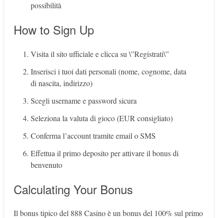
possibilità
How to Sign Up
Visita il sito ufficiale e clicca su \”Registrati\”
Inserisci i tuoi dati personali (nome, cognome, data
di nascita, indirizzo)
Scegli username e password sicura
Seleziona la valuta di gioco (EUR consigliato)
Conferma l’account tramite email o SMS
Effettua il primo deposito per attivare il bonus di
benvenuto
Calculating Your Bonus
Il bonus tipico del 888 Casino è un bonus del 100% sul primo