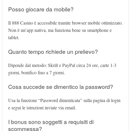
Posso giocare da mobile?
Il 888 Casino è accessibile tramite browser mobile ottimizzato.
Non è un’app nativa, ma funziona bene su smartphone e
tablet.
Quanto tempo richiede un prelievo?
Dipende dal metodo: Skrill e PayPal circa 24 ore, carte 1-3
giorni, bonifico fino a 7 giorni.
Cosa succede se dimentico la password?
Usa la funzione “Password dimenticata” sulla pagina di login
e segui le istruzioni inviate via email.
I bonus sono soggetti a requisiti di
scommessa?