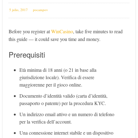
5 julio, 2017
pocampov
Before you register at
WinCasino
, take five minutes to read
this guide — it could save you time and money.
Prerequisiti
Età minima di 18 anni (o 21 in base alla
giurisdizione locale). Verifica di essere
maggiorenne per il gioco online.
Documento d’identità valido (carta d’identità,
passaporto o patente) per la procedura KYC.
Un indirizzo email attivo e un numero di telefono
per la verifica dell’account.
Una connessione internet stabile e un dispositivo