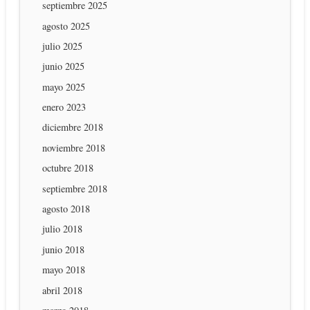
septiembre 2025
agosto 2025
julio 2025
junio 2025
mayo 2025
enero 2023
diciembre 2018
noviembre 2018
octubre 2018
septiembre 2018
agosto 2018
julio 2018
junio 2018
mayo 2018
abril 2018