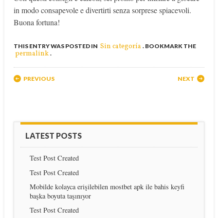
in modo consapevole e divertirti senza sorprese spiacevoli.
Buona fortuna!
Sin categoría
THIS ENTRY WAS POSTED IN
. BOOKMARK THE
permalink
.
Post navigation
PREVIOUS
NEXT
LATEST POSTS
Test Post Created
Test Post Created
Mobilde kolayca erişilebilen mostbet apk ile bahis keyfi
başka boyuta taşınıyor
Test Post Created