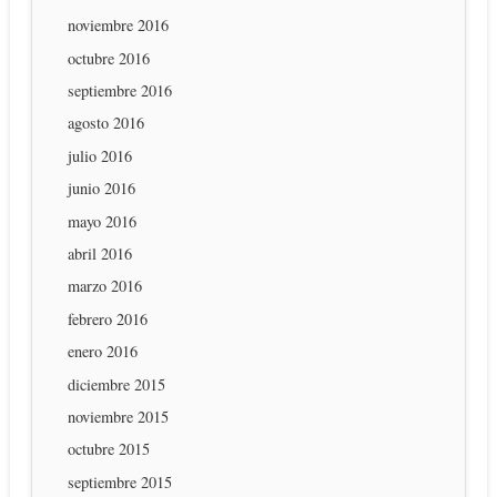
noviembre 2016
octubre 2016
septiembre 2016
agosto 2016
julio 2016
junio 2016
mayo 2016
abril 2016
marzo 2016
febrero 2016
enero 2016
diciembre 2015
noviembre 2015
octubre 2015
septiembre 2015