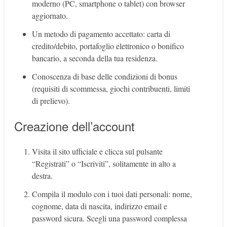
moderno (PC, smartphone o tablet) con browser
aggiornato.
Un metodo di pagamento accettato: carta di
credito/debito, portafoglio elettronico o bonifico
bancario, a seconda della tua residenza.
Conoscenza di base delle condizioni di bonus
(requisiti di scommessa, giochi contribuenti, limiti
di prelievo).
Creazione dell’account
Visita il sito ufficiale e clicca sul pulsante
“Registrati” o “Iscriviti”, solitamente in alto a
destra.
Compila il modulo con i tuoi dati personali: nome,
cognome, data di nascita, indirizzo email e
password sicura. Scegli una password complessa