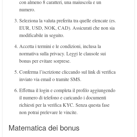
con almeno 8 caratteri, una maiuscola e un
numero.
Seleziona la valuta preferita tra quelle elencate (es.
EUR, USD, NOK, CAD). Assicurati che non sia
modificabile in seguito.
Accetta i termini e le condizioni, inclusa la
normativa sulla privacy. Leggi le clausole sui
bonus per evitare sorprese.
Conferma l’iscrizione cliccando sul link di verifica
inviato via email o tramite SMS.
Effettua il login e completa il profilo aggiungendo
il numero di telefono e caricando i documenti
richiesti per la verifica KYC. Senza questa fase
non potrai prelevare le vincite.
Matematica dei bonus