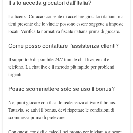
Il sito accetta giocatori dall’Italia?
La licenza Curacao consente di accettare giocatori italiani, ma
tieni presente che le vincite possono essere soggette a imposte
locali. Verifica la normativa fiscale italiana prima di giocare.
Come posso contattare l’assistenza clienti?
Il supporto è disponibile 24/7 tramite chat live, email e
telefono. La chat live è il metodo più rapido per problemi
urgenti.
Posso scommettere solo se uso il bonus?
No, puoi giocare con il saldo reale senza attivare il bonus.
Tuttavia, se attivi il bonus, devi rispettare le condizioni di
scommessa prima di prelevare.
Con questi consigli e calcoli, sei pronto per iniziare a giocare