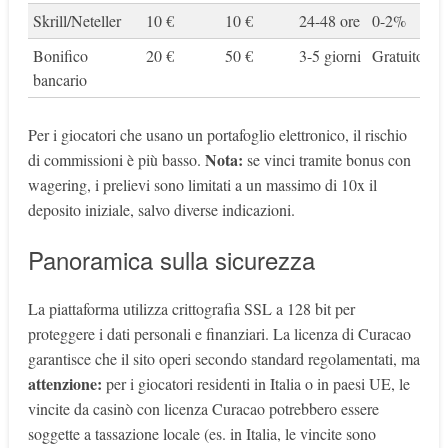
Skrill/Neteller
10 €
10 €
24-48 ore
0-2%
Bonifico
20 €
50 €
3-5 giorni
Gratuito
bancario
Per i giocatori che usano un portafoglio elettronico, il rischio
Nota:
di commissioni è più basso.
se vinci tramite bonus con
wagering, i prelievi sono limitati a un massimo di 10x il
deposito iniziale, salvo diverse indicazioni.
Panoramica sulla sicurezza
La piattaforma utilizza crittografia SSL a 128 bit per
proteggere i dati personali e finanziari. La licenza di Curacao
garantisce che il sito operi secondo standard regolamentati, ma
attenzione:
per i giocatori residenti in Italia o in paesi UE, le
vincite da casinò con licenza Curacao potrebbero essere
soggette a tassazione locale (es. in Italia, le vincite sono