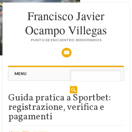
Francisco Javier
Ocampo Villegas
PUNTO DE ENCUENTRO. BIENVENIDOS
Main menu
Skip
MENU
to
content
Guida pratica a Sportbet:
registrazione, verifica e
pagamenti
12 junio, 2016
pocampov