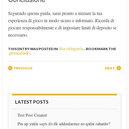
Seguendo questa guida, sarai pronto a iniziare la tua
esperienza di gioco in modo sicuro e informato. Ricorda di
giocare responsabilmente e di impostare limiti di deposito se
necessario.
Sin categoría
THIS ENTRY WAS POSTED IN
. BOOKMARK THE
permalink
.
Post navigation
PREVIOUS
NEXT
LATEST POSTS
Test Post Created
Pin up yukle saytı ilə ilk addımlarınız nə qədər rahatdır?