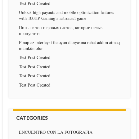
Test Post Created
Unlock high payouts and mobile optimization features
with 100HP Gaming’s astronaut game
Пин-ап: топ игровых слотов, которые нельзя
пропустить
Pinup az interfeysi ilə oyun dünyasına rahat addım atmaq
mümkün olur
Test Post Created
Test Post Created
Test Post Created
Test Post Created
CATEGORIES
ENCUENTRO CON LA FOTOGRAFÍA