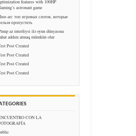
ptimization features with 100HP
Gaming’s astronaut game
Пин-ап: топ игровых слотов, которые
нельзя пропустить
inup az interfeysi ilə oyun dünyasına
rahat addım atmaq mümkün olur
est Post Created
est Post Created
est Post Created
est Post Created
ATEGORIES
ENCUENTRO CON LA
FOTOGRAFÍA
ublic