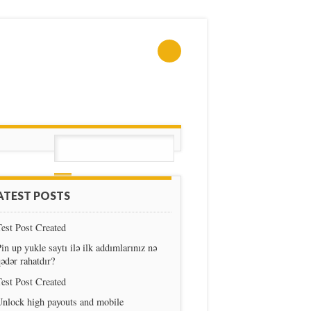
ATEST POSTS
est Post Created
in up yukle saytı ilə ilk addımlarınız nə
ədər rahatdır?
est Post Created
nlock high payouts and mobile