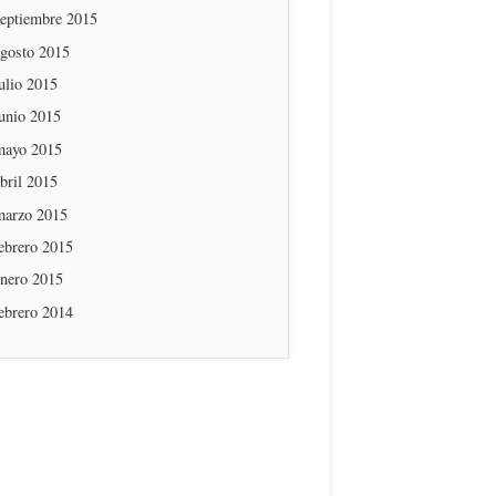
septiembre 2015
agosto 2015
ulio 2015
unio 2015
mayo 2015
bril 2015
marzo 2015
ebrero 2015
enero 2015
ebrero 2014