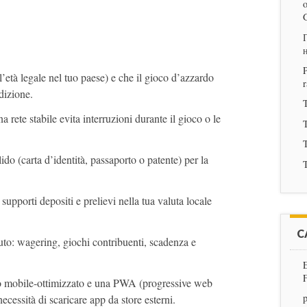
o
P
l’età legale nel tuo paese) e che il gioco d’azzardo
sdizione.
T
a rete stabile evita interruzioni durante il gioco o le
T
T
do (carta d’identità, passaporto o patente) per la
T
pporti depositi e prelievi nella tua valuta locale
C
uto: wagering, giochi contribuenti, scadenza e
to mobile-ottimizzato e una PWA (progressive web
p
ecessità di scaricare app da store esterni.