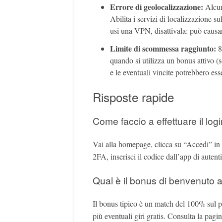
Errore di geolocalizzazione:
Alcuni
Abilita i servizi di localizzazione s
usi una VPN, disattivala: può causa
Limite di scommessa raggiunto:
8
quando si utilizza un bonus attivo (s
e le eventuali vincite potrebbero esse
Risposte rapide
Come faccio a effettuare il lo
Vai alla homepage, clicca su “Accedi” in al
2FA, inserisci il codice dall’app di autent
Qual è il bonus di benvenuto a
Il bonus tipico è un match del 100% sul 
più eventuali giri gratis. Consulta la pagi