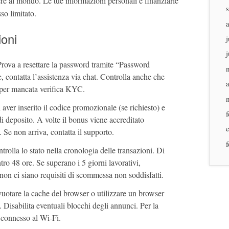
ere al mondo. Le tue informazioni personali e finanziarie
so limitato.
ioni
j
j
rova a resettare la password tramite “Password
, contatta l’assistenza via chat. Controlla anche che
a
o per mancata verifica KYC.
 aver inserito il codice promozionale (se richiesto) e
f
di deposito. A volte il bonus viene accreditato
Se non arriva, contatta il supporto.
f
rolla lo stato nella cronologia delle transazioni. Di
ntro 48 ore. Se superano i 5 giorni lavorativi,
 non ci siano requisiti di scommessa non soddisfatti.
uotare la cache del browser o utilizzare un browser
Disabilita eventuali blocchi degli annunci. Per la
e connesso al Wi-Fi.