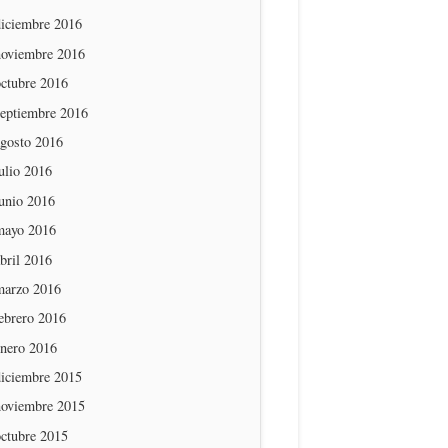
diciembre 2016
noviembre 2016
octubre 2016
septiembre 2016
agosto 2016
ulio 2016
unio 2016
mayo 2016
bril 2016
marzo 2016
ebrero 2016
enero 2016
diciembre 2015
noviembre 2015
octubre 2015