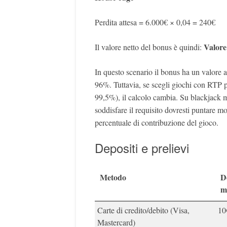
Perdita attesa = 6.000€ × 0,04 = 240€
Valore
Il valore netto del bonus è quindi:
In questo scenario il bonus ha un valore 
96%. Tuttavia, se scegli giochi con RTP p
99,5%), il calcolo cambia. Su blackjack 
soddisfare il requisito dovresti puntare mo
percentuale di contribuzione del gioco.
Depositi e prelievi
Metodo
D
m
Carte di credito/debito (Visa,
10
Mastercard)