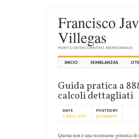
Francisco Ja
Villegas
PUNTO DE ENCUENTRO. BIENVENIDOS
Main menu
Skip
INICIO
SEMBLANZAS
OT
to
content
Guida pratica a 888
calcoli dettagliati
DATE
POSTED BY
2 julio, 2017
pocampov
Questa non è una recensione generica di 