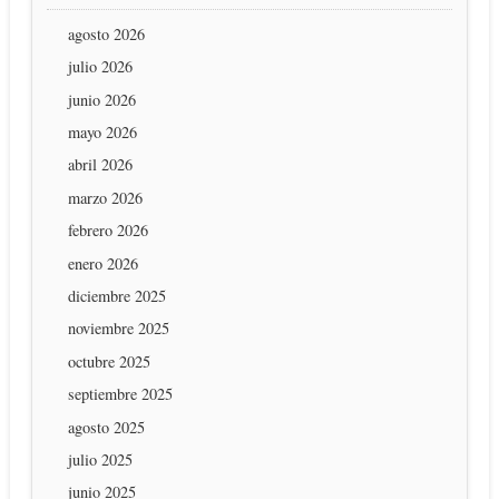
agosto 2026
julio 2026
junio 2026
mayo 2026
abril 2026
marzo 2026
febrero 2026
enero 2026
diciembre 2025
noviembre 2025
octubre 2025
septiembre 2025
agosto 2025
julio 2025
junio 2025