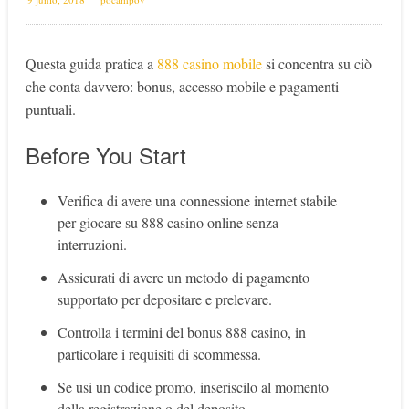
Questa guida pratica a
888 casino mobile
si concentra su ciò
che conta davvero: bonus, accesso mobile e pagamenti
puntuali.
Before You Start
Verifica di avere una connessione internet stabile
per giocare su 888 casino online senza
interruzioni.
Assicurati di avere un metodo di pagamento
supportato per depositare e prelevare.
Controlla i termini del bonus 888 casino, in
particolare i requisiti di scommessa.
Se usi un codice promo, inseriscilo al momento
della registrazione o del deposito.