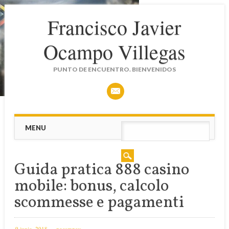
Francisco Javier
Ocampo Villegas
PUNTO DE ENCUENTRO. BIENVENIDOS
Main menu
Skip
MENU
to
content
Guida pratica 888 casino
mobile: bonus, calcolo
scommesse e pagamenti
9 junio, 2018
pocampov