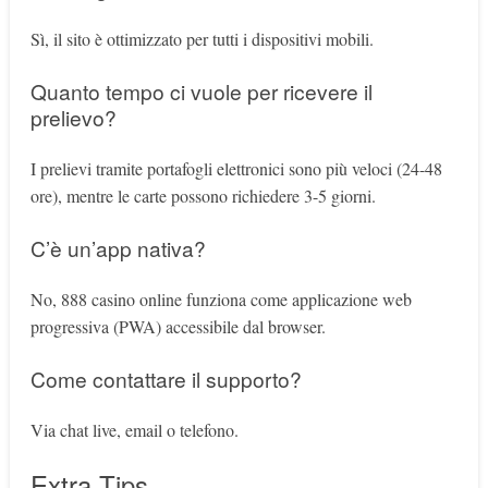
Sì, il sito è ottimizzato per tutti i dispositivi mobili.
Quanto tempo ci vuole per ricevere il
prelievo?
I prelievi tramite portafogli elettronici sono più veloci (24-48
ore), mentre le carte possono richiedere 3-5 giorni.
C’è un’app nativa?
No, 888 casino online funziona come applicazione web
progressiva (PWA) accessibile dal browser.
Come contattare il supporto?
Via chat live, email o telefono.
Extra Tips