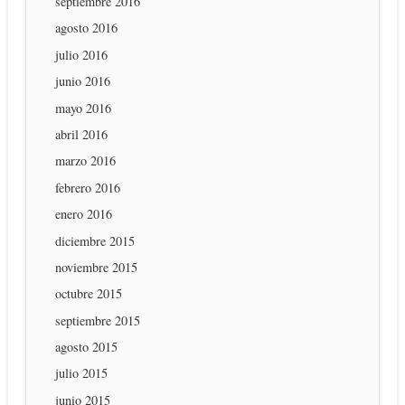
septiembre 2016
agosto 2016
julio 2016
junio 2016
mayo 2016
abril 2016
marzo 2016
febrero 2016
enero 2016
diciembre 2015
noviembre 2015
octubre 2015
septiembre 2015
agosto 2015
julio 2015
junio 2015