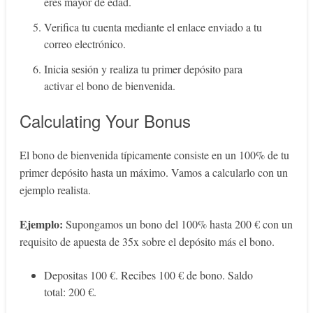
eres mayor de edad.
Verifica tu cuenta mediante el enlace enviado a tu
correo electrónico.
Inicia sesión y realiza tu primer depósito para
activar el bono de bienvenida.
Calculating Your Bonus
El bono de bienvenida típicamente consiste en un 100% de tu
primer depósito hasta un máximo. Vamos a calcularlo con un
ejemplo realista.
Ejemplo:
Supongamos un bono del 100% hasta 200 € con un
requisito de apuesta de 35x sobre el depósito más el bono.
Depositas 100 €. Recibes 100 € de bono. Saldo
total: 200 €.