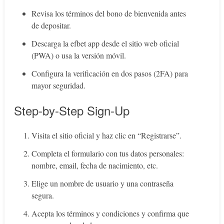
Revisa los términos del bono de bienvenida antes
de depositar.
Descarga la efbet app desde el sitio web oficial
(PWA) o usa la versión móvil.
Configura la verificación en dos pasos (2FA) para
mayor seguridad.
Step-by-Step Sign-Up
Visita el sitio oficial y haz clic en “Registrarse”.
Completa el formulario con tus datos personales:
nombre, email, fecha de nacimiento, etc.
Elige un nombre de usuario y una contraseña
segura.
Acepta los términos y condiciones y confirma que