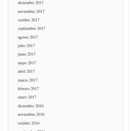
diciembre 2017
noviembre 2017
octubre 2017
septiembre 2017
agosto 2017
julio 2017
junio 2017
mayo 2017
abril 2017
marzo 2017
febrero 2017
enero 2017
diciembre 2016
noviembre 2016
octubre 2016