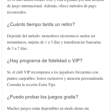
de juego internacional. Además, ofrece métodos de pago
reconocidos.
¿Cuánto tiempo tarda un retiro?
Depende del método: monederos electrónicos suelen ser
instantáneos, tarjetas de 1 a 3 días y transferencias bancarias
de 3 a 7 días.
¿Hay programa de fidelidad o VIP?
Sí, el club VIP recompensa a los jugadores frecuentes con
puntos canjeables, bonos exclusivos y atención personalizada.
Consulta la sección Extra Tips.
¿Puedo probar los juegos gratis?
Muchos juegos están disponibles en modo demo sin