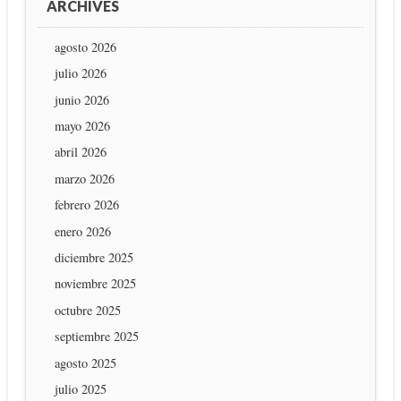
ARCHIVES
agosto 2026
julio 2026
junio 2026
mayo 2026
abril 2026
marzo 2026
febrero 2026
enero 2026
diciembre 2025
noviembre 2025
octubre 2025
septiembre 2025
agosto 2025
julio 2025