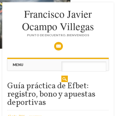
Francisco Javier
Ocampo Villegas
PUNTO DE ENCUENTRO. BIENVENIDOS
Main menu
Skip
MENU
to
content
Guía práctica de Efbet:
registro, bono y apuestas
deportivas
17 julio, 2016
pocampov