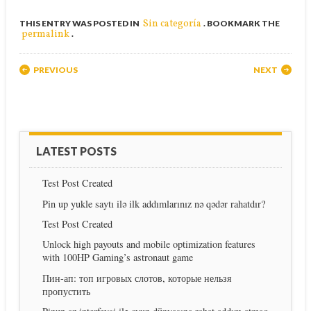
Sin categoría
THIS ENTRY WAS POSTED IN
. BOOKMARK THE
permalink
.
Post navigation
PREVIOUS
NEXT
LATEST POSTS
Test Post Created
Pin up yukle saytı ilə ilk addımlarınız nə qədər rahatdır?
Test Post Created
Unlock high payouts and mobile optimization features
with 100HP Gaming’s astronaut game
Пин-ап: топ игровых слотов, которые нельзя
пропустить