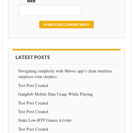
WEB
LATEST POSTS
Navigating simplicity with 9kboss app’s clean interface
surprises even skeptics
Test Post Created
Gangbob Mobile Data Usage While Playing
Test Post Created
Test Post Created
Stake Low-RTP Games à éviter
Test Post Created