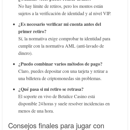
No hay límite de retiros, pero los montos están
sujetos a la verificación de identidad y al nivel VIP.
¿Es necesario verificar mi cuenta antes del
primer retiro?
Sí, la normativa exige comprobar tu identidad para
cumplir con la normativa AML (anti‑lavado de
dinero).
¿Puedo combinar varios métodos de pago?
Claro, puedes depositar con una tarjeta y retirar a
una billetera de criptomonedas sin problemas.
¿Qué pasa si mi retiro se retrasa?
El soporte en vivo de Betalice Casino está
disponible 24 horas y suele resolver incidencias en
menos de una hora.
Consejos finales para jugar con