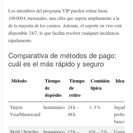
Los miembros del programa VIP pueden retirar hasta
100 000 € mensuales, una cifra que supera ampliamente a la
de la mayoría de los casinos. Además, el soporte en vivo está
disponible 24/7, lo que facilita resolver cualquier incidencia
rápidamente.
Comparativa de métodos de pago:
cuál es el más rápido y seguro
Método
Tiempo
Tiempo
Comisión
Ideal pa
de
de
típica
depósito
retiro
Tarjeta
Instantáneo
24 h –
1–3 %
Jugadores
Visa/Mastercard
48 h
prefieren
bancos
Skrill / Neteller
Instantáneo
12 h –
0 % – 2 %
Usuarios 