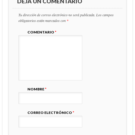
DEJA UN COMENTARIO
Tu dirección de correo electrónico no será publicada.
Los campos
obligatorios están marcados con
*
COMENTARIO
*
NOMBRE
*
CORREO ELECTRÓNICO
*