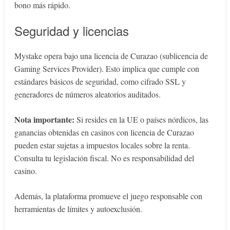
bono más rápido.
Seguridad y licencias
Mystake opera bajo una licencia de Curazao (sublicencia de
Gaming Services Provider). Esto implica que cumple con
estándares básicos de seguridad, como cifrado SSL y
generadores de números aleatorios auditados.
Nota importante:
Si resides en la UE o países nórdicos, las
ganancias obtenidas en casinos con licencia de Curazao
pueden estar sujetas a impuestos locales sobre la renta.
Consulta tu legislación fiscal. No es responsabilidad del
casino.
Además, la plataforma promueve el juego responsable con
herramientas de límites y autoexclusión.