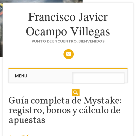
Francisco Javier
Ocampo Villegas
PUNTO DE ENCUENTRO. BIENVENIDOS
Main menu
Skip
MENU
to
content
Guía completa de Mystake:
registro, bonos y cálculo de
apuestas
7 enero, 2015
pocampov