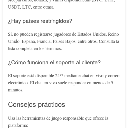
USDT, LTC, entre otras).
¿Hay países restringidos?
Sí, no pueden registrarse jugadores de Estados Unidos, Reino
Unido, España, Francia, Países Bajos, entre otros. Consulta la
lista completa en los términos.
¿Cómo funciona el soporte al cliente?
El soporte está disponible 24/7 mediante chat en vivo y correo
electrónico. El chat en vivo suele responder en menos de 5
minutos.
Consejos prácticos
Usa las herramientas de juego responsable que ofrece la
plataforma: