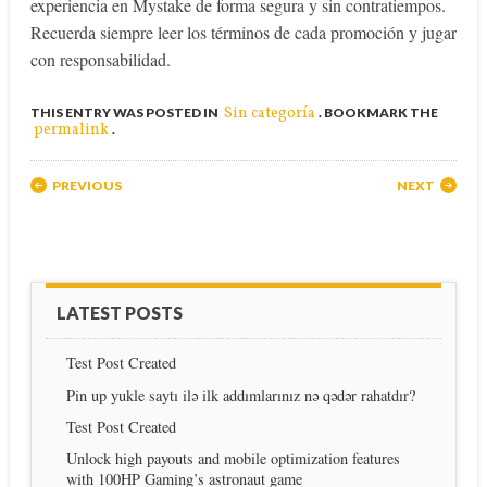
experiencia en Mystake de forma segura y sin contratiempos.
Recuerda siempre leer los términos de cada promoción y jugar
con responsabilidad.
Sin categoría
THIS ENTRY WAS POSTED IN
. BOOKMARK THE
permalink
.
Post navigation
PREVIOUS
NEXT
LATEST POSTS
Test Post Created
Pin up yukle saytı ilə ilk addımlarınız nə qədər rahatdır?
Test Post Created
Unlock high payouts and mobile optimization features
with 100HP Gaming’s astronaut game