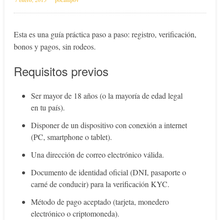
Esta es una guía práctica paso a paso: registro, verificación,
bonos y pagos, sin rodeos.
Requisitos previos
Ser mayor de 18 años (o la mayoría de edad legal
en tu país).
Disponer de un dispositivo con conexión a internet
(PC, smartphone o tablet).
Una dirección de correo electrónico válida.
Documento de identidad oficial (DNI, pasaporte o
carné de conducir) para la verificación KYC.
Método de pago aceptado (tarjeta, monedero
electrónico o criptomoneda).