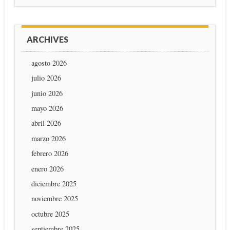
ARCHIVES
agosto 2026
julio 2026
junio 2026
mayo 2026
abril 2026
marzo 2026
febrero 2026
enero 2026
diciembre 2025
noviembre 2025
octubre 2025
septiembre 2025