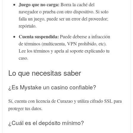
Juego que no carga:
Borra la caché del
navegador o prueba con otro dispositivo. Si solo
falla un juego, puede ser un error del proveedor;
repórtalo.
Cuenta suspendida:
Puede deberse a infracción
de términos (multicuenta, VPN prohibido, etc).
Lee los términos y apela al soporte explicando tu
caso.
Lo que necesitas saber
¿Es Mystake un casino confiable?
Sí, cuenta con licencia de Curazao y utiliza cifrado SSL para
proteger tus datos.
¿Cuál es el depósito mínimo?