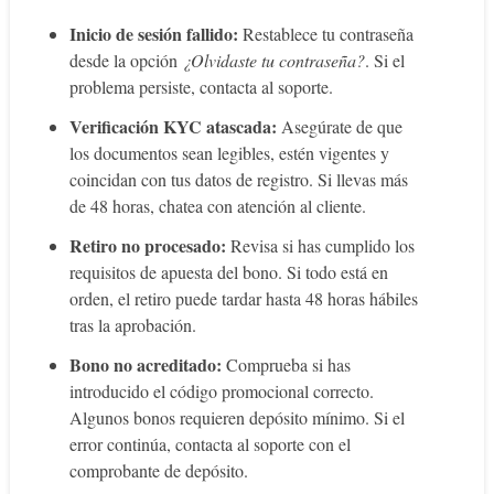
Inicio de sesión fallido:
Restablece tu contraseña
desde la opción
¿Olvidaste tu contraseña?
. Si el
problema persiste, contacta al soporte.
Verificación KYC atascada:
Asegúrate de que
los documentos sean legibles, estén vigentes y
coincidan con tus datos de registro. Si llevas más
de 48 horas, chatea con atención al cliente.
Retiro no procesado:
Revisa si has cumplido los
requisitos de apuesta del bono. Si todo está en
orden, el retiro puede tardar hasta 48 horas hábiles
tras la aprobación.
Bono no acreditado:
Comprueba si has
introducido el código promocional correcto.
Algunos bonos requieren depósito mínimo. Si el
error continúa, contacta al soporte con el
comprobante de depósito.