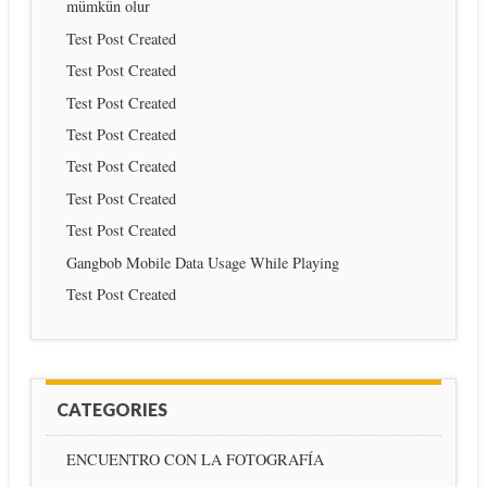
mümkün olur
Test Post Created
Test Post Created
Test Post Created
Test Post Created
Test Post Created
Test Post Created
Test Post Created
Gangbob Mobile Data Usage While Playing
Test Post Created
CATEGORIES
ENCUENTRO CON LA FOTOGRAFÍA