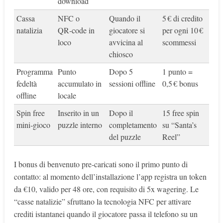
download
Cassa
NFC o
Quando il
5 € di credito
natalizia
QR‑code in
giocatore si
per ogni 10 €
loco
avvicina al
scommessi
chiosco
Programma
Punto
Dopo 5
1 punto =
fedeltà
accumulato in
sessioni offline
0,5 € bonus
offline
locale
Spin free
Inserito in un
Dopo il
15 free spin
mini‑gioco
puzzle interno
completamento
su “Santa’s
del puzzle
Reel”
I bonus di benvenuto pre‑caricati sono il primo punto di
contatto: al momento dell’installazione l’app registra un token
da €10, valido per 48 ore, con requisito di 5x wagering. Le
“casse natalizie” sfruttano la tecnologia NFC per attivare
crediti istantanei quando il giocatore passa il telefono su un