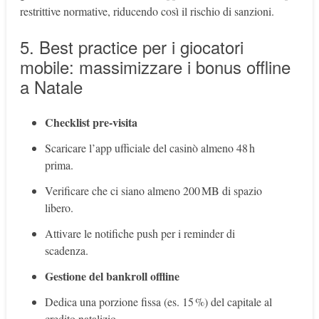
restrittive normative, riducendo così il rischio di sanzioni.
5. Best practice per i giocatori
mobile: massimizzare i bonus offline
a Natale
Checklist pre‑visita
Scaricare l’app ufficiale del casinò almeno 48 h
prima.
Verificare che ci siano almeno 200 MB di spazio
libero.
Attivare le notifiche push per i reminder di
scadenza.
Gestione del bankroll offline
Dedica una porzione fissa (es. 15 %) del capitale al
credito natalizio.