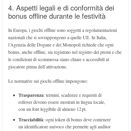
4. Aspetti legali e di conformità dei
bonus offline durante le festività
In Europa, i giochi offline sono soggetti a regolamentazioni
nazionali che si sovrappongono a quelle UE. In Italia,
l’Agenzia delle Dogane e dei Monopoli richiede che ogni
bonus, anche offline, sia registrato nel registro dei premi e che
le condizioni di scommessa siano chiare e accessibili al
giocatore prima dell’attivazione.
Le normative sui giochi offline impongono:
Trasparenza
: termini, scadenze e requisiti di
rollover devono essere mostrati in lingua locale,
con un font leggibile di almeno 12 pt.
Tracciabilità
: ogni token di bonus deve contenere
un identificatore univoco che permette agli auditor