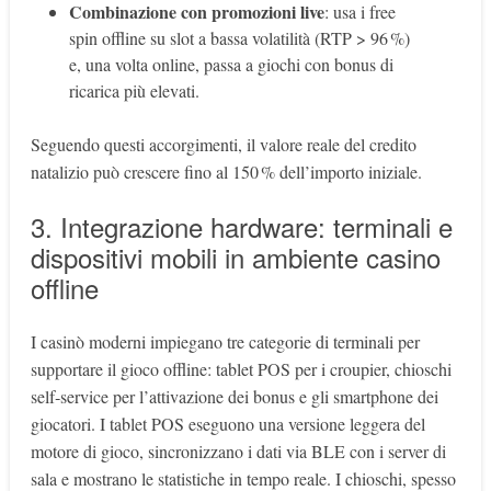
Combinazione con promozioni live
: usa i free
spin offline su slot a bassa volatilità (RTP > 96 %)
e, una volta online, passa a giochi con bonus di
ricarica più elevati.
Seguendo questi accorgimenti, il valore reale del credito
natalizio può crescere fino al 150 % dell’importo iniziale.
3. Integrazione hardware: terminali e
dispositivi mobili in ambiente casino
offline
I casinò moderni impiegano tre categorie di terminali per
supportare il gioco offline: tablet POS per i croupier, chioschi
self‑service per l’attivazione dei bonus e gli smartphone dei
giocatori. I tablet POS eseguono una versione leggera del
motore di gioco, sincronizzano i dati via BLE con i server di
sala e mostrano le statistiche in tempo reale. I chioschi, spesso