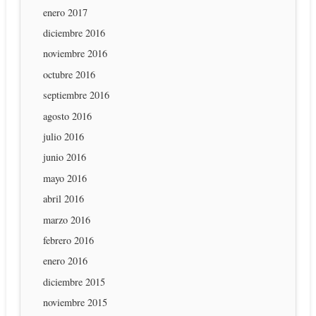
enero 2017
diciembre 2016
noviembre 2016
octubre 2016
septiembre 2016
agosto 2016
julio 2016
junio 2016
mayo 2016
abril 2016
marzo 2016
febrero 2016
enero 2016
diciembre 2015
noviembre 2015