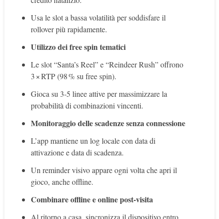
Usa le slot a bassa volatilità per soddisfare il
rollover più rapidamente.
Utilizzo dei free spin tematici
Le slot “Santa’s Reel” e “Reindeer Rush” offrono
3 × RTP (98 % su free spin).
Gioca su 3‑5 linee attive per massimizzare la
probabilità di combinazioni vincenti.
Monitoraggio delle scadenze senza connessione
L’app mantiene un log locale con data di
attivazione e data di scadenza.
Un reminder visivo appare ogni volta che apri il
gioco, anche offline.
Combinare offline e online post‑visita
Al ritorno a casa, sincronizza il dispositivo entro