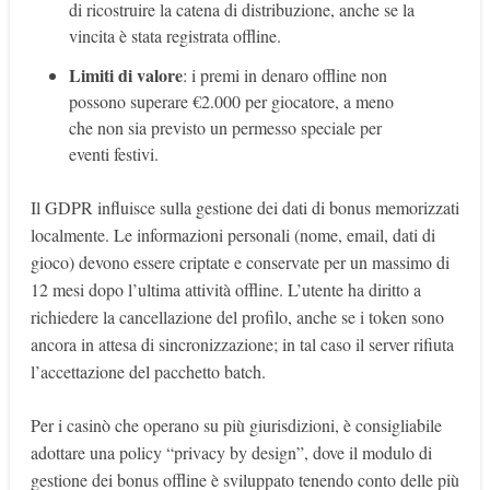
di ricostruire la catena di distribuzione, anche se la
vincita è stata registrata offline.
Limiti di valore
: i premi in denaro offline non
possono superare €2.000 per giocatore, a meno
che non sia previsto un permesso speciale per
eventi festivi.
Il GDPR influisce sulla gestione dei dati di bonus memorizzati
localmente. Le informazioni personali (nome, email, dati di
gioco) devono essere criptate e conservate per un massimo di
12 mesi dopo l’ultima attività offline. L’utente ha diritto a
richiedere la cancellazione del profilo, anche se i token sono
ancora in attesa di sincronizzazione; in tal caso il server rifiuta
l’accettazione del pacchetto batch.
Per i casinò che operano su più giurisdizioni, è consigliabile
adottare una policy “privacy by design”, dove il modulo di
gestione dei bonus offline è sviluppato tenendo conto delle più