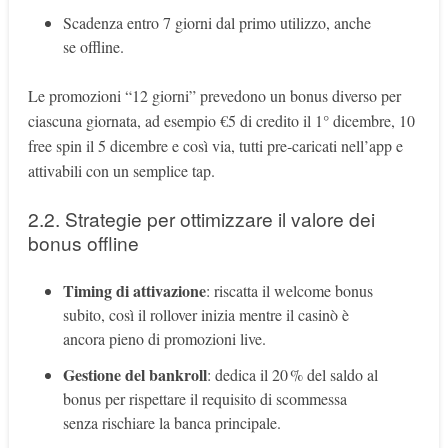
Scadenza entro 7 giorni dal primo utilizzo, anche
se offline.
Le promozioni “12 giorni” prevedono un bonus diverso per
ciascuna giornata, ad esempio €5 di credito il 1° dicembre, 10
free spin il 5 dicembre e così via, tutti pre‑caricati nell’app e
attivabili con un semplice tap.
2.2. Strategie per ottimizzare il valore dei
bonus offline
Timing di attivazione
: riscatta il welcome bonus
subito, così il rollover inizia mentre il casinò è
ancora pieno di promozioni live.
Gestione del bankroll
: dedica il 20 % del saldo al
bonus per rispettare il requisito di scommessa
senza rischiare la banca principale.