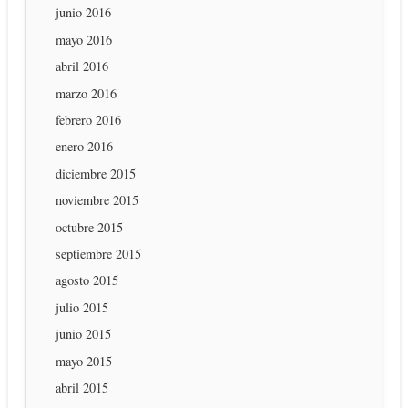
junio 2016
mayo 2016
abril 2016
marzo 2016
febrero 2016
enero 2016
diciembre 2015
noviembre 2015
octubre 2015
septiembre 2015
agosto 2015
julio 2015
junio 2015
mayo 2015
abril 2015