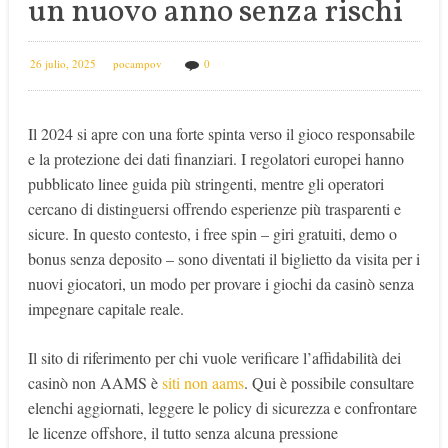
un nuovo anno senza rischi
26 julio, 2025
pocampov
0
Il 2024 si apre con una forte spinta verso il gioco responsabile
e la protezione dei dati finanziari. I regolatori europei hanno
pubblicato linee guida più stringenti, mentre gli operatori
cercano di distinguersi offrendo esperienze più trasparenti e
sicure. In questo contesto, i free spin – giri gratuiti, demo o
bonus senza deposito – sono diventati il biglietto da visita per i
nuovi giocatori, un modo per provare i giochi da casinò senza
impegnare capitale reale.
Il sito di riferimento per chi vuole verificare l’affidabilità dei
casinò non AAMS è
siti non aams
. Qui è possibile consultare
elenchi aggiornati, leggere le policy di sicurezza e confrontare
le licenze offshore, il tutto senza alcuna pressione