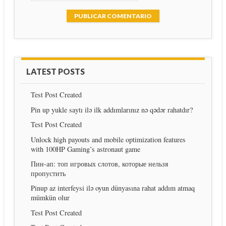
LATEST POSTS
Test Post Created
Pin up yukle saytı ilə ilk addımlarınız nə qədər rahatdır?
Test Post Created
Unlock high payouts and mobile optimization features
with 100HP Gaming’s astronaut game
Пин-ап: топ игровых слотов, которые нельзя
пропустить
Pinup az interfeysi ilə oyun dünyasına rahat addım atmaq
mümkün olur
Test Post Created