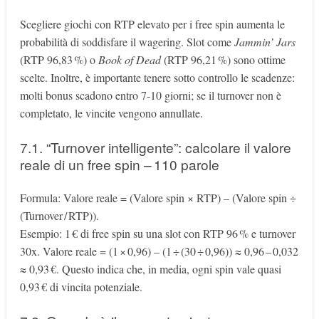
Scegliere giochi con RTP elevato per i free spin aumenta le
probabilità di soddisfare il wagering. Slot come
Jammin’ Jars
(RTP 96,83 %) o
Book of Dead
(RTP 96,21 %) sono ottime
scelte. Inoltre, è importante tenere sotto controllo le scadenze:
molti bonus scadono entro 7‑10 giorni; se il turnover non è
completato, le vincite vengono annullate.
7.1. “Turnover intelligente”: calcolare il valore
reale di un free spin – 110 parole
Formula: Valore reale = (Valore spin × RTP) – (Valore spin ÷
(Turnover / RTP)).
Esempio: 1 € di free spin su una slot con RTP 96 % e turnover
30x. Valore reale = (1 × 0,96) – (1 ÷ (30 ÷ 0,96)) ≈ 0,96 – 0,032
≈ 0,93 €. Questo indica che, in media, ogni spin vale quasi
0,93 € di vincita potenziale.