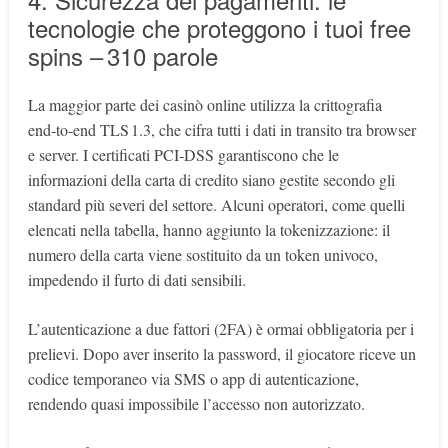
tecnologie che proteggono i tuoi free
spins – 310 parole
La maggior parte dei casinò online utilizza la crittografia
end‑to‑end TLS 1.3, che cifra tutti i dati in transito tra browser
e server. I certificati PCI‑DSS garantiscono che le
informazioni della carta di credito siano gestite secondo gli
standard più severi del settore. Alcuni operatori, come quelli
elencati nella tabella, hanno aggiunto la tokenizzazione: il
numero della carta viene sostituito da un token univoco,
impedendo il furto di dati sensibili.
L’autenticazione a due fattori (2FA) è ormai obbligatoria per i
prelievi. Dopo aver inserito la password, il giocatore riceve un
codice temporaneo via SMS o app di autenticazione,
rendendo quasi impossibile l’accesso non autorizzato.