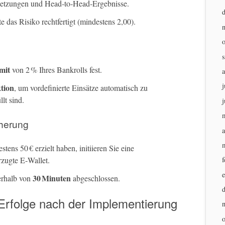
rletzungen und Head‑to‑Head‑Ergebnisse.
 das Risiko rechtfertigt (mindestens 2,00).
mit
von 2 % Ihres Bankrolls fest.
j
tion
, um vordefinierte Einsätze automatisch zu
llt sind.
j
herung
a
ens 50 € erzielt haben, initiieren Sie eine
rzugte E‑Wallet.
f
30 Minuten
erhalb von
abgeschlossen.
Erfolge nach der Implementierung