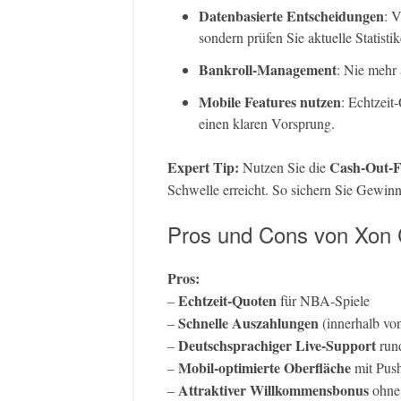
Datenbasierte Entscheidungen
: V
sondern prüfen Sie aktuelle Statistik
Bankroll‑Management
: Nie mehr 
Mobile Features nutzen
: Echtzei
einen klaren Vorsprung.
Expert Tip:
Cash‑Out‑F
Nutzen Sie die
Schwelle erreicht. So sichern Sie Gewinne
Pros und Cons von Xon C
Pros:
Echtzeit‑Quoten
–
für NBA‑Spiele
Schnelle Auszahlungen
–
(innerhalb vo
Deutschsprachiger Live‑Support
–
run
Mobil‑optimierte Oberfläche
–
mit Pus
Attraktiver Willkommensbonus
–
ohne