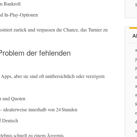
m Bankroll
S
d In‑Play‑Optionen
rustriert zurück und verpassen die Chance, das Turnier zu
A
Problem der fehlenden
j
j
Apps, aber sie sind oft unübersichtlich oder verzögern
a
n und Quoten
f
– idealerweise innerhalb von 24 Stunden
f Deutsch
lebnis schnell zu einem Ärgernis.