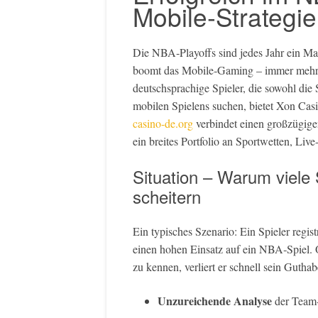
Mobile‑Strategi
Die NBA‑Playoffs sind jedes Jahr ein Mag
boomt das Mobile‑Gaming – immer mehr S
deutschsprachige Spieler, die sowohl die 
mobilen Spielens suchen, bietet Xon Casi
casino-de.org
verbindet einen großzügig
ein breites Portfolio an Sportwetten, Liv
Situation – Warum viele 
scheitern
Ein typisches Szenario: Ein Spieler regis
einen hohen Einsatz auf ein NBA‑Spiel. 
zu kennen, verliert er schnell sein Guthab
Unzureichende Analyse
der Team‑