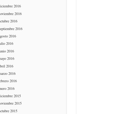
diciembre 2016
noviembre 2016
octubre 2016
septiembre 2016
agosto 2016
ulio 2016
unio 2016
mayo 2016
bril 2016
marzo 2016
ebrero 2016
enero 2016
diciembre 2015
noviembre 2015
octubre 2015