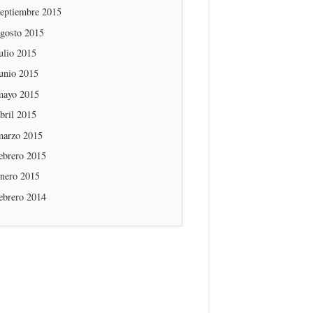
septiembre 2015
agosto 2015
ulio 2015
unio 2015
mayo 2015
bril 2015
marzo 2015
ebrero 2015
enero 2015
ebrero 2014