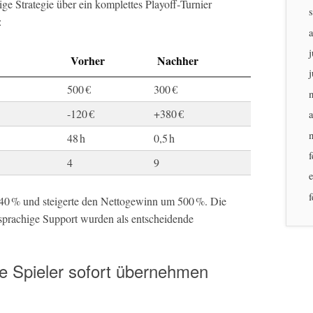
ige Strategie über ein komplettes Playoff‑Turnier
:
j
Vorher
Nachher
j
500 €
300 €
-120 €
+380 €
a
48 h
0,5 h
f
4
9
f
m 40 % und steigerte den Nettogewinn um 500 %. Die
sprachige Support wurden als entscheidende
e Spieler sofort übernehmen