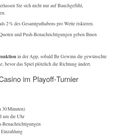
erlassen Sie sich nicht nur auf Bauchgefühl,
en.
als 2 % des Gesamtguthabens pro Wette riskieren.
t‑Quoten und Push‑Benachrichtigungen geben Ihnen
unktion
in der App, sobald Ihr Gewinn die gewünschte
, bevor das Spiel plötzlich die Richtung ändert.
asino im Playoff‑Turnier
n 30 Minuten)
d um die Uhr
h‑Benachrichtigungen
 Einzahlung