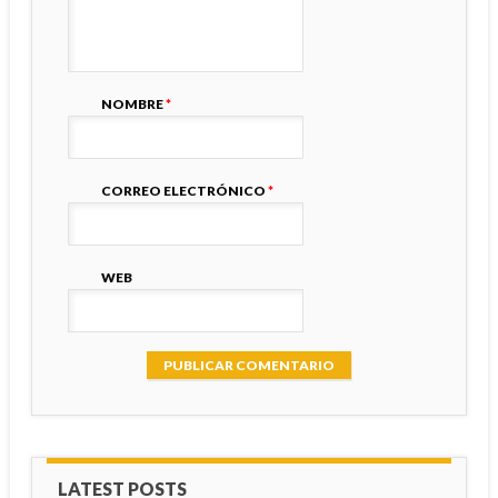
NOMBRE
*
CORREO ELECTRÓNICO
*
WEB
LATEST POSTS