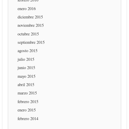
enero 2016
diciembre 2015
noviembre 2015
octubre 2015
septiembre 2015
agosto 2015
julio 2015
junio 2015
mayo 2015
abril 2015
marzo 2015
febrero 2015
enero 2015
febrero 2014