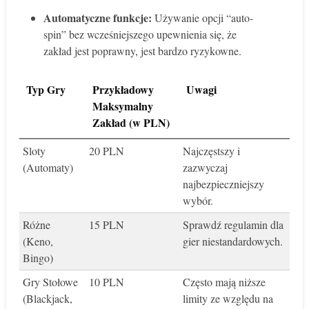
Automatyczne funkcje:
Używanie opcji “auto-
spin” bez wcześniejszego upewnienia się, że
zakład jest poprawny, jest bardzo ryzykowne.
Typ Gry
Przykładowy
Uwagi
Maksymalny
Zakład (w PLN)
Sloty
20 PLN
Najczęstszy i
(Automaty)
zazwyczaj
najbezpieczniejszy
wybór.
Różne
15 PLN
Sprawdź regulamin dla
(Keno,
gier niestandardowych.
Bingo)
Gry Stołowe
10 PLN
Często mają niższe
(Blackjack,
limity ze względu na