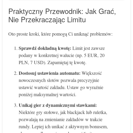
Praktyczny Przewodnik: Jak Grać,
Nie Przekraczając Limitu
Oto proste kroki, które pomogą Ci uniknąć problemów:
Sprawdź dokładną kwotę:
Limit jest zawsze
podany w konkretnej walucie (np. 5 EUR, 20
PLN, 7 USD). Zapamiętaj tę kwotę.
Dostosuj ustawienia automatu:
Większość
nowoczesnych slotów pozwala precyzyjnie
ustawić wartość zakładu. Ustaw go wyraźnie
poniżej maksymalnej wartości.
Unikaj gier z dynamicznymi stawkami:
Niektóre gry stołowe, jak blackjack lub ruletka,
pozwalają na zmienianie zakładów w trakcie
rundy. Lepiej ich unikać z aktywnym bonusem,