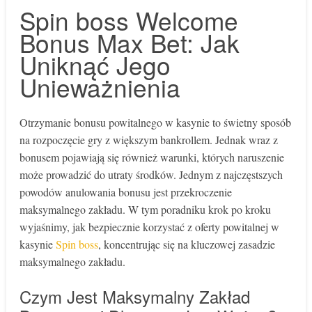
Spin boss Welcome
Bonus Max Bet: Jak
Uniknąć Jego
Unieważnienia
Otrzymanie bonusu powitalnego w kasynie to świetny sposób
na rozpoczęcie gry z większym bankrollem. Jednak wraz z
bonusem pojawiają się również warunki, których naruszenie
może prowadzić do utraty środków. Jednym z najczęstszych
powodów anulowania bonusu jest przekroczenie
maksymalnego zakładu. W tym poradniku krok po kroku
wyjaśnimy, jak bezpiecznie korzystać z oferty powitalnej w
kasynie
Spin boss
, koncentrując się na kluczowej zasadzie
maksymalnego zakładu.
Czym Jest Maksymalny Zakład