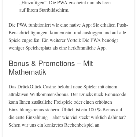
„Hinzufügen“. Die PWA erscheint nun als Icon
auf Ihrem Startbildschirm.
Die PWA funktioniert wie eine native App: Sie erhalten Push-
Benachrichtigungen, können ein- und ausloggen und auf alle
Spiele zugreifen. Ein weiterer Vorteil: Die PWA benötigt
weniger Speicherplatz als eine herkömmliche App.
Bonus & Promotions – Mit
Mathematik
Das DrückGlück Casino belohnt neue Spieler mit einem
attraktiven Willkommensbonus. Der DrückGlück Bonuscode
kann Ihnen zusätzliche Freispiele oder einen erhöhten
Einzahlungsbonus sichern. Üblich ist ein 100 %-Bonus auf
die erste Einzahlung – aber wie viel steckt wirklich dahinter?
Sehen wir uns ein konkretes Rechenbeispiel an.