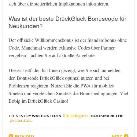
sich über die steuerlichen Implikationen informieren.
Was ist der beste DrückGlück Bonuscode für
Neukunden?
Der offizielle Willkommensbonus ist der Standardbonus ohne
Code. Manchmal werden exklusive Codes über Partner
vergeben – achten Sie auf aktuelle Angebote.
Dieser Leitfaden hat Ihnen gezeigt, wie Sie sich anmelden,
den Bonuscode DrückGlück optimal nutzen und bei
Problemen reagieren. Nutzen Sie die PWA für mobiles
Spielen und vergleichen Sie stets die Bonusbedingungen. Viel
Erfolg im DrückGlück Casino!
Sin categoría
THIS ENTRY WAS POSTED IN
. BOOKMARK THE
permalink
.
Post navigation
PREVIOUS
NEXT