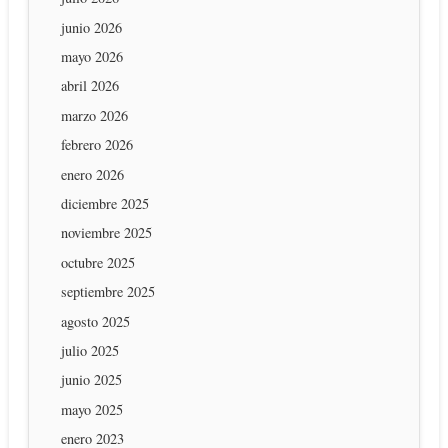
junio 2026
mayo 2026
abril 2026
marzo 2026
febrero 2026
enero 2026
diciembre 2025
noviembre 2025
octubre 2025
septiembre 2025
agosto 2025
julio 2025
junio 2025
mayo 2025
enero 2023