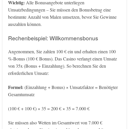
Wichtig:
Alle Bonusangebote unterliegen
Umsatzbedingungen – Sie müssen den Bonusbetrag eine
bestimmte Anzahl von Malen umsetzen, bevor Sie Gewinne
auszahlen können.
Rechenbeispiel: Willkommensbonus
Angenommen, Sie zahlen 100 € ein und erhalten einen 100
%-Bonus (100 € Bonus). Das Casino verlangt einen Umsatz
von 35x (Bonus + Einzahlung). So berechnen Sie den
erforderlichen Umsatz:
Formel:
(Einzahlung + Bonus) × Umsatzfaktor = Benötigter
Gesamtumsatz
(100 € + 100 €) × 35 = 200 € × 35 = 7.000 €
Sie müssen also Wetten im Gesamtwert von 7.000 €