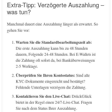
Extra-Tipp: Verzögerte Auszahlung –
was tun?
Manchmal dauert eine Auszahlung länger als erwartet. So
gehen Sie vor:
Warten Sie die Standardbearbeitungszeit ab:
Die erste Auszahlung kann bis zu 48 Stunden
dauern, Folgende 24-48 Stunden. Bei E-Wallets ist
die Zahlung oft sofort da, bei Banküberweisungen
2-5 Werktage.
Überprüfen Sie Ihren Kontostatus:
Sind alle
KYC-Dokumente eingereicht und bestätigt?
Fehlende Unterlagen verzögern die Zahlung.
Kontaktieren Sie den Live-Chat:
DrückGlück
bietet in der Regel einen 24/7-Live-Chat. Fragen
Sie nach dem Status Ihrer Auszahlung.