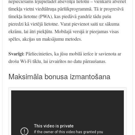
nepieciešams lejupielādēt atsevišķu lietotni – vienkārši atveriet
tīmekļa vietni viedtālruņa pārlūkprogrammā. Tā ir progresīvā
tīmekļa lietotne (PWA), kas piedāvā gandrīz tādu pašu
pieredzi kā vietējā lietotne. Varat pievienot saiti uz sākuma
ekrānu, lai ātri piekļūtu. Mobilajā versijā ir pieejamas visas
spēles, akcijas un maksājumu metodes.
Svarīgi:
Pārliecinieties, ka jūsu mobilā ierīce ir savienota ar
drošu Wi-Fi tīklu, lai izvairītos no datu pārraušanas.
Maksimāla bonusa izmantošana