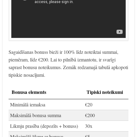
Sagaidīšanas bonuss bieži ir 100% līdz noteiktai summai,
piemēram, līdz €200. Lai to pilnībā izmantotu, ir svarīgi
saprast bonusu noteikumus. Zemāk redzamajā tabulā apkopoti
tipiskie nosacījumi.
Bonusa elements
Tipiski noteikumi
Minimālā iemaksa
€20
Maksimālā bonusa summa
€200
Likmju prasība (depozīts + bonuss)
30x
Maksimālā likme ar bonusu
€5