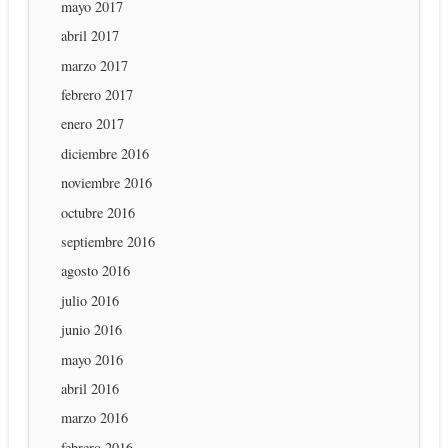
mayo 2017
abril 2017
marzo 2017
febrero 2017
enero 2017
diciembre 2016
noviembre 2016
octubre 2016
septiembre 2016
agosto 2016
julio 2016
junio 2016
mayo 2016
abril 2016
marzo 2016
febrero 2016