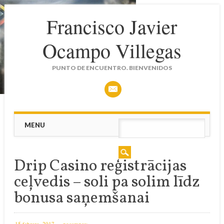
Francisco Javier
Ocampo Villegas
PUNTO DE ENCUENTRO. BIENVENIDOS
Main menu
Skip
MENU
to
content
Drip Casino reģistrācijas
ceļvedis – soli pa solim līdz
bonusa saņemšanai
15 febrero, 2017
pocampov