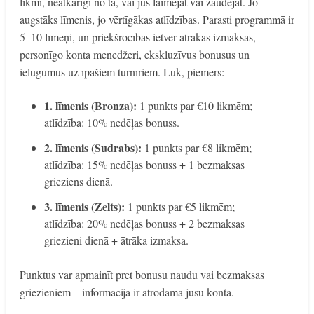
likmi, neatkarīgi no tā, vai jūs laimējat vai zaudējat. Jo
augstāks līmenis, jo vērtīgākas atlīdzības. Parasti programmā ir
5–10 līmeņi, un priekšrocības ietver ātrākas izmaksas,
personīgo konta menedžeri, ekskluzīvus bonusus un
ielūgumus uz īpašiem turnīriem. Lūk, piemērs:
1. līmenis (Bronza):
1 punkts par €10 likmēm;
atlīdzība: 10% nedēļas bonuss.
2. līmenis (Sudrabs):
1 punkts par €8 likmēm;
atlīdzība: 15% nedēļas bonuss + 1 bezmaksas
grieziens dienā.
3. līmenis (Zelts):
1 punkts par €5 likmēm;
atlīdzība: 20% nedēļas bonuss + 2 bezmaksas
griezieni dienā + ātrāka izmaksa.
Punktus var apmainīt pret bonusu naudu vai bezmaksas
griezieniem – informācija ir atrodama jūsu kontā.