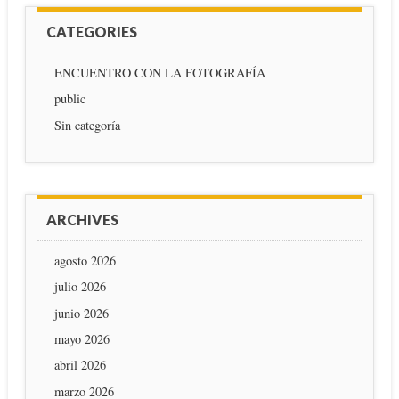
CATEGORIES
ENCUENTRO CON LA FOTOGRAFÍA
public
Sin categoría
ARCHIVES
agosto 2026
julio 2026
junio 2026
mayo 2026
abril 2026
marzo 2026