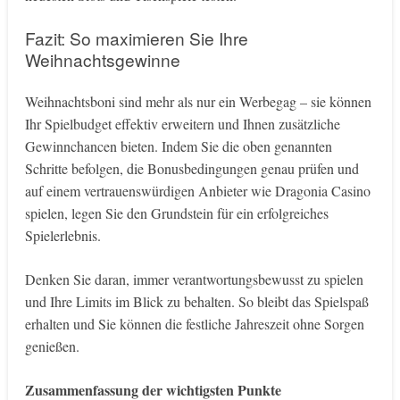
Fazit: So maximieren Sie Ihre
Weihnachtsgewinne
Weihnachtsboni sind mehr als nur ein Werbegag – sie können
Ihr Spielbudget effektiv erweitern und Ihnen zusätzliche
Gewinnchancen bieten. Indem Sie die oben genannten
Schritte befolgen, die Bonusbedingungen genau prüfen und
auf einem vertrauenswürdigen Anbieter wie Dragonia Casino
spielen, legen Sie den Grundstein für ein erfolgreiches
Spielerlebnis.
Denken Sie daran, immer verantwortungsbewusst zu spielen
und Ihre Limits im Blick zu behalten. So bleibt das Spielspaß
erhalten und Sie können die festliche Jahreszeit ohne Sorgen
genießen.
Zusammenfassung der wichtigsten Punkte