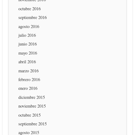
octubre 2016
septiembre 2016
agosto 2016
julio 2016
junio 2016
mayo 2016
abril 2016
marzo 2016
febrero 2016
enero 2016
diciembre 2015
noviembre 2015
octubre 2015
septiembre 2015
agosto 2015