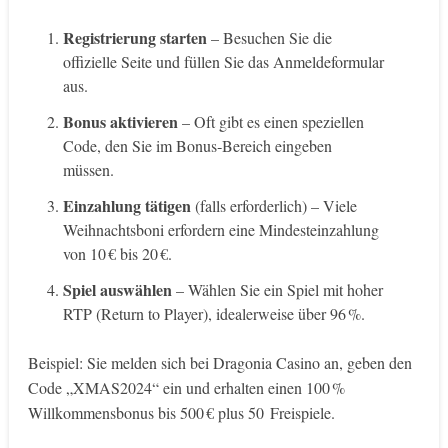
Registrierung starten
– Besuchen Sie die
offizielle Seite und füllen Sie das Anmeldeformular
aus.
Bonus aktivieren
– Oft gibt es einen speziellen
Code, den Sie im Bonus‑Bereich eingeben
müssen.
Einzahlung tätigen
(falls erforderlich) – Viele
Weihnachtsboni erfordern eine Mindesteinzahlung
von 10 € bis 20 €.
Spiel auswählen
– Wählen Sie ein Spiel mit hoher
RTP (Return to Player), idealerweise über 96 %.
Beispiel: Sie melden sich bei Dragonia Casino an, geben den
Code „XMAS2024“ ein und erhalten einen 100 %
Willkommensbonus bis 500 € plus 50 Freispiele.