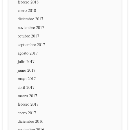
febrero 2018
enero 2018
diciembre 2017
noviembre 2017
octubre 2017
septiembre 2017
agosto 2017
julio 2017
junio 2017
mayo 2017
abril 2017
marzo 2017
febrero 2017
enero 2017
diciembre 2016
noviembre 2016