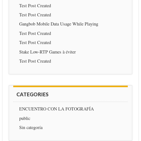
Test Post Created
Test Post Created
Gangbob Mobile Data Usage While Playing
Test Post Created
Test Post Created
Stake Low-RTP Games à éviter
Test Post Created
CATEGORIES
ENCUENTRO CON LA FOTOGRAFÍA
public
Sin categoría