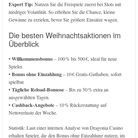
Expert Tip:
Nutzen Sie die Freispiele zuerst bei Slots mit
niedriger Volatilität. So erhöhen Sie die Chance, kleine
Gewinne zu erzielen, bevor Sie größere Einsätze wagen.
Die besten Weihnachtsaktionen im
Überblick
Willkommensbonus
•
– 100 % bis 500 €, ideal für neue
Spieler.
Bonus ohne Einzahlung
•
– 10 € Gratis‑Guthaben, sofort
spielbar.
Tägliche Reload‑Bonusse
•
– Bis zu 50 % extra an
ausgewählten Tagen.
Cashback‑Angebote
•
– 10 % Rückerstattung auf
Nettoverluste der Woche.
Statistik: Laut einer internen Analyse von Dragonia Casino
erhalten Spieler, die den Bonus ohne Einzahlung nutzen, im