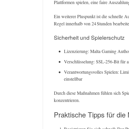
Plattformen spielen, eine faire Auszahlun
Ein weiterer Pluspunkt ist die schnelle 
Regel innerhalb von 24 Stunden bearbeitet
Sicherheit und Spielerschutz
Lizenzierung: Malta Gaming Auth
Verschlüsselung: SSL‑256‑Bit für 
Verantwortungsvolles Spielen: Limi
einstellbar
Durch diese Maßnahmen fühlen sich Spiele
konzentrieren.
Praktische Tipps für di
Registrieren Sie sich schnell: Der 