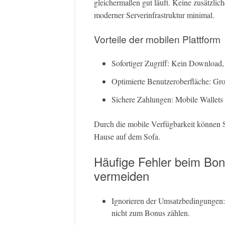
gleichermaßen gut läuft. Keine zusätzliche
moderner Serverinfrastruktur minimal.
Vorteile der mobilen Plattform
Sofortiger Zugriff: Kein Download, s
Optimierte Benutzeroberfläche: Gro
Sichere Zahlungen: Mobile Wallets w
Durch die mobile Verfügbarkeit können Si
Hause auf dem Sofa.
Häufige Fehler beim Bon
vermeiden
Ignorieren der Umsatzbedingungen: V
nicht zum Bonus zählen.