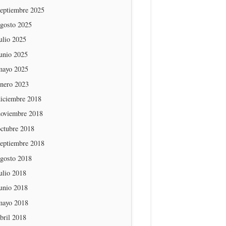
septiembre 2025
agosto 2025
ulio 2025
unio 2025
mayo 2025
enero 2023
diciembre 2018
noviembre 2018
octubre 2018
septiembre 2018
agosto 2018
ulio 2018
unio 2018
mayo 2018
bril 2018