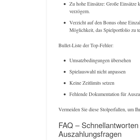
Zu hohe Einsätze: Große Einsätze 
verzögern.
Verzicht auf den Bonus ohne Einzahl
Möglichkeit, das Spielportfolio zu t
Bullet‑Liste der Top‑Fehler:
Umsatzbedingungen übersehen
Spielauswahl nicht anpassen
Keine Zeitlimits setzen
Fehlende Dokumentation für Ausz
Vermeiden Sie diese Stolperfallen, um 
FAQ – Schnellantworten
Auszahlungsfragen