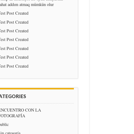
rahat addım atmaq mümkün olur
est Post Created
est Post Created
est Post Created
est Post Created
est Post Created
est Post Created
est Post Created
ATEGORIES
ENCUENTRO CON LA
FOTOGRAFÍA
ublic
in categoría