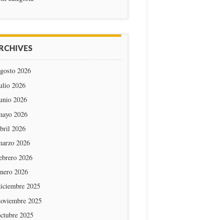
RCHIVES
agosto 2026
ulio 2026
unio 2026
mayo 2026
bril 2026
marzo 2026
ebrero 2026
enero 2026
diciembre 2025
noviembre 2025
octubre 2025