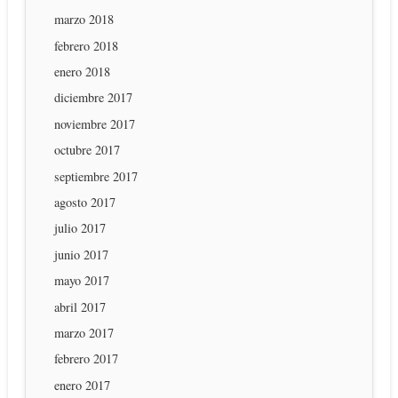
marzo 2018
febrero 2018
enero 2018
diciembre 2017
noviembre 2017
octubre 2017
septiembre 2017
agosto 2017
julio 2017
junio 2017
mayo 2017
abril 2017
marzo 2017
febrero 2017
enero 2017