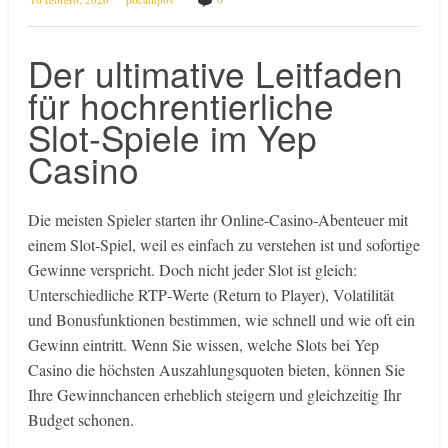
Der ultimative Leitfaden
für hochrentierliche
Slot‑Spiele im Yep
Casino
Die meisten Spieler starten ihr Online‑Casino‑Abenteuer mit
einem Slot‑Spiel, weil es einfach zu verstehen ist und sofortige
Gewinne verspricht. Doch nicht jeder Slot ist gleich:
Unterschiedliche RTP‑Werte (Return to Player), Volatilität
und Bonusfunktionen bestimmen, wie schnell und wie oft ein
Gewinn eintritt. Wenn Sie wissen, welche Slots bei Yep
Casino die höchsten Auszahlungsquoten bieten, können Sie
Ihre Gewinnchancen erheblich steigern und gleichzeitig Ihr
Budget schonen.