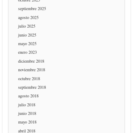
septiembre 2025
agosto 2025
julio 2025
junio 2025
mayo 2025
enero 2023
diciembre 2018
noviembre 2018
octubre 2018
septiembre 2018
agosto 2018
julio 2018
junio 2018
mayo 2018
abril 2018