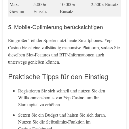
Max.
5.000×
10.000×
2.500× Einsatz
Gewinn
Einsatz
Einsatz
5. Mobile‑Optimierung berücksichtigen
Ein großer Teil der Spieler nutzt heute Smartphones. Yep
Casino bietet eine vollständig responsive Plattform, sodass Sie
dieselben Slot‑Features und RTP‑Informationen auch
unterwegs genießen können.
Praktische Tipps für den Einstieg
Registrieren Sie sich schnell und nutzen Sie den
Willkommensbonus von Yep Casino, um Ihr
Startkapital zu erhöhen.
Setzen Sie ein Budget und halten Sie sich daran.
Nutzen Sie die Selbstlimits‑Funktion im
Casino‑Dashboard.