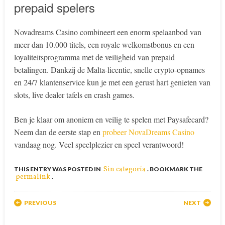
prepaid spelers
Novadreams Casino combineert een enorm spelaanbod van
meer dan 10.000 titels, een royale welkomstbonus en een
loyaliteitsprogramma met de veiligheid van prepaid
betalingen. Dankzij de Malta‑licentie, snelle crypto‑opnames
en 24/7 klantenservice kun je met een gerust hart genieten van
slots, live dealer tafels en crash games.
Ben je klaar om anoniem en veilig te spelen met Paysafecard?
Neem dan de eerste stap en
probeer NovaDreams Casino
vandaag nog. Veel speelplezier en speel verantwoord!
Sin categoría
THIS ENTRY WAS POSTED IN
. BOOKMARK THE
permalink
.
Post navigation
PREVIOUS
NEXT