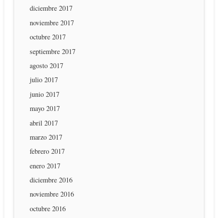
diciembre 2017
noviembre 2017
octubre 2017
septiembre 2017
agosto 2017
julio 2017
junio 2017
mayo 2017
abril 2017
marzo 2017
febrero 2017
enero 2017
diciembre 2016
noviembre 2016
octubre 2016