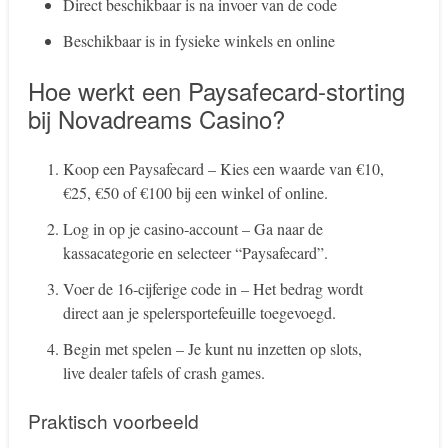
Direct beschikbaar is na invoer van de code
Beschikbaar is in fysieke winkels en online
Hoe werkt een Paysafecard‑storting
bij Novadreams Casino?
Koop een Paysafecard – Kies een waarde van €10,
€25, €50 of €100 bij een winkel of online.
Log in op je casino‑account – Ga naar de
kassacategorie en selecteer “Paysafecard”.
Voer de 16‑cijferige code in – Het bedrag wordt
direct aan je spelersportefeuille toegevoegd.
Begin met spelen – Je kunt nu inzetten op slots,
live dealer tafels of crash games.
Praktisch voorbeeld