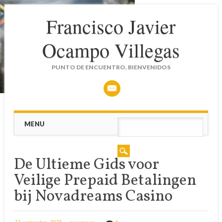
Francisco Javier
Ocampo Villegas
PUNTO DE ENCUENTRO. BIENVENIDOS
Main menu
Skip
MENU
to
content
De Ultieme Gids voor
Veilige Prepaid Betalingen
bij Novadreams Casino
23 septiembre, 2025
pocampov
0