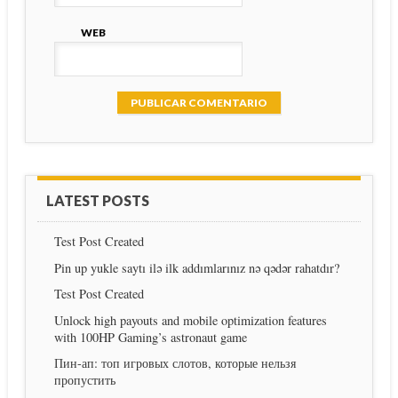
WEB
LATEST POSTS
Test Post Created
Pin up yukle saytı ilə ilk addımlarınız nə qədər rahatdır?
Test Post Created
Unlock high payouts and mobile optimization features
with 100HP Gaming’s astronaut game
Пин-ап: топ игровых слотов, которые нельзя
пропустить