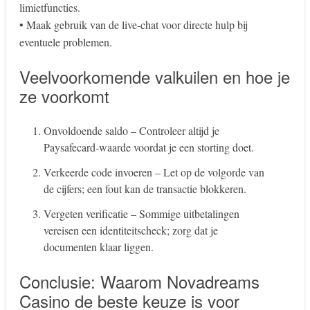
limietfuncties.
• Maak gebruik van de live‑chat voor directe hulp bij
eventuele problemen.
Veelvoorkomende valkuilen en hoe je
ze voorkomt
Onvoldoende saldo – Controleer altijd je
Paysafecard‑waarde voordat je een storting doet.
Verkeerde code invoeren – Let op de volgorde van
de cijfers; een fout kan de transactie blokkeren.
Vergeten verificatie – Sommige uitbetalingen
vereisen een identiteitscheck; zorg dat je
documenten klaar liggen.
Conclusie: Waarom Novadreams
Casino de beste keuze is voor