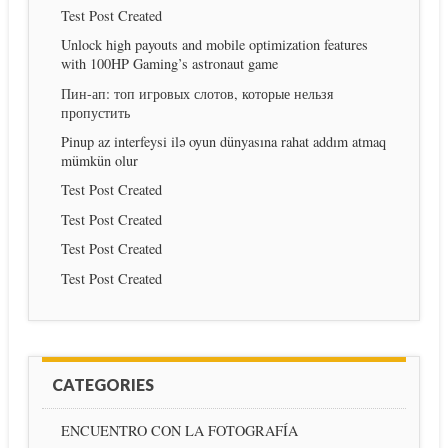
Test Post Created
Unlock high payouts and mobile optimization features
with 100HP Gaming’s astronaut game
Пин-ап: топ игровых слотов, которые нельзя
пропустить
Pinup az interfeysi ilə oyun dünyasına rahat addım atmaq
mümkün olur
Test Post Created
Test Post Created
Test Post Created
Test Post Created
CATEGORIES
ENCUENTRO CON LA FOTOGRAFÍA