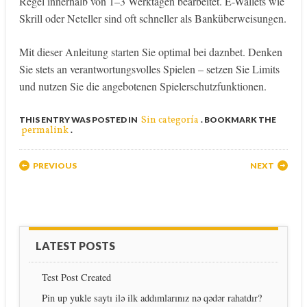
Regel innerhalb von 1–3 Werktagen bearbeitet. E-Wallets wie
Skrill oder Neteller sind oft schneller als Banküberweisungen.
Mit dieser Anleitung starten Sie optimal bei daznbet. Denken
Sie stets an verantwortungsvolles Spielen – setzen Sie Limits
und nutzen Sie die angebotenen Spielerschutzfunktionen.
Sin categoría
THIS ENTRY WAS POSTED IN
. BOOKMARK THE
permalink
.
Post navigation
PREVIOUS
NEXT
LATEST POSTS
Test Post Created
Pin up yukle saytı ilə ilk addımlarınız nə qədər rahatdır?