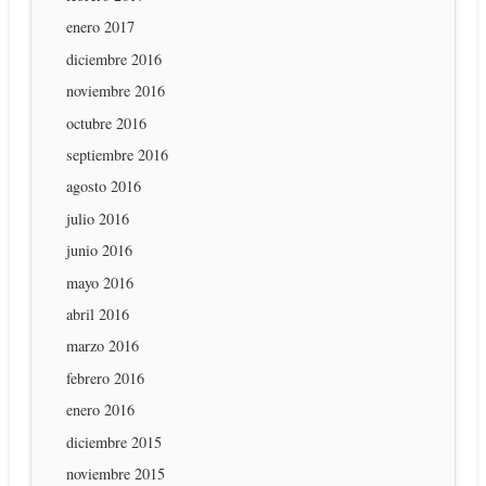
enero 2017
diciembre 2016
noviembre 2016
octubre 2016
septiembre 2016
agosto 2016
julio 2016
junio 2016
mayo 2016
abril 2016
marzo 2016
febrero 2016
enero 2016
diciembre 2015
noviembre 2015