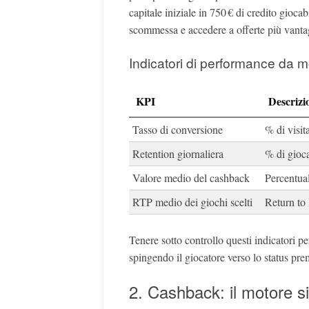
capitale iniziale in 750 € di credito giocab
scommessa e accedere a offerte più vanta
Indicatori di performance da m
KPI
Descrizi
Tasso di conversione
% di visit
Retention giornaliera
% di gioca
Valore medio del cashback
Percentua
RTP medio dei giochi scelti
Return to P
Tenere sotto controllo questi indicatori p
spingendo il giocatore verso lo status prem
2. Cashback: il motore sil