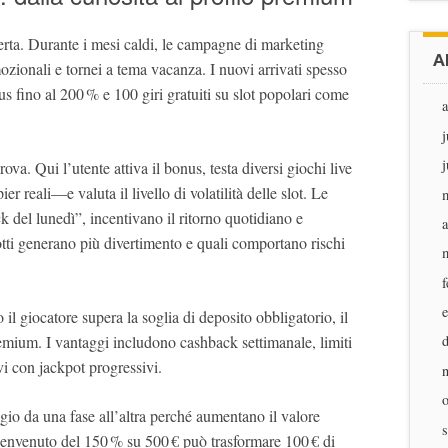
perta. Durante i mesi caldi, le campagne di marketing
A
zionali e tornei a tema vacanza. I nuovi arrivati spesso
s fino al 200 % e 100 giri gratuiti su slot popolari come
j
j
rova. Qui l’utente attiva il bonus, testa diversi giochi live
r reali—e valuta il livello di volatilità delle slot. Le
 del lunedì”, incentivano il ritorno quotidiano e
a
dotti generano più divertimento e quali comportano rischi
f
il giocatore supera la soglia di deposito obbligatorio, il
emium. I vantaggi includono cashback settimanale, limiti
ivi con jackpot progressivi.
gio da una fase all’altra perché aumentano il valore
benvenuto del 150 % su 500 € può trasformare 100 € di