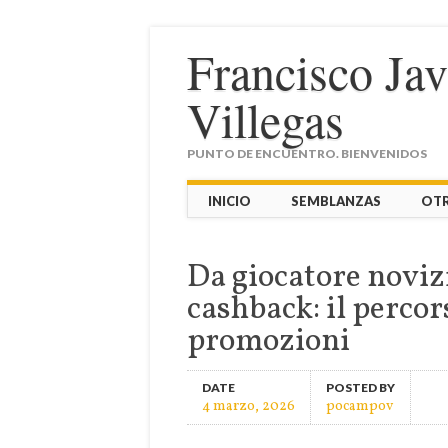
Francisco Ja
Villegas
PUNTO DE ENCUENTRO. BIENVENIDOS
Main menu
Skip
INICIO
SEMBLANZAS
OT
to
content
Da giocatore noviz
cashback: il percor
promozioni
DATE
POSTED BY
4 marzo, 2026
pocampov