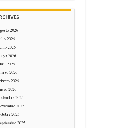
RCHIVES
agosto 2026
ulio 2026
unio 2026
mayo 2026
bril 2026
marzo 2026
ebrero 2026
enero 2026
diciembre 2025
noviembre 2025
octubre 2025
septiembre 2025