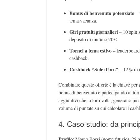
Bonus di benvenuto potenziato
– 
tema vacanza.
Giri gratuiti giornalieri
– 10 spin 
deposito di minimo 20 €.
Tornei a tema estivo
– leaderboar
cashback.
Cashback “Sole d’oro”
– 12 % di r
Combinare queste offerte è la chiave per 
bonus di benvenuto e partecipando al torne
aggiuntivi che, a loro volta, generano pic
volume di puntate su cui calcolare il cash
4. Caso studio: da princip
Profilo
: Marco Rossi (nome fittizio), 28 a