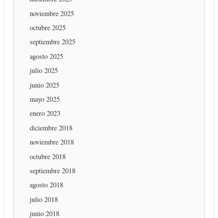
noviembre 2025
octubre 2025
septiembre 2025
agosto 2025
julio 2025
junio 2025
mayo 2025
enero 2023
diciembre 2018
noviembre 2018
octubre 2018
septiembre 2018
agosto 2018
julio 2018
junio 2018