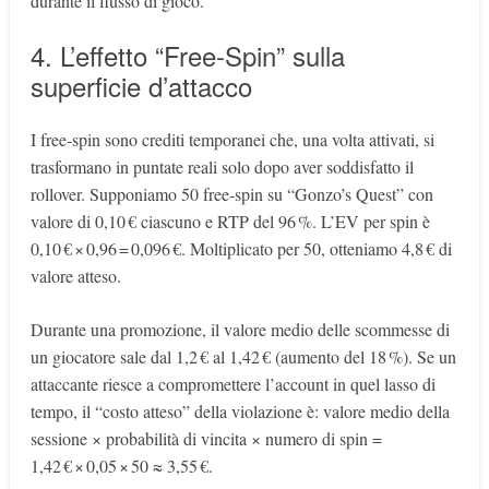
durante il flusso di gioco.
4. L’effetto “Free‑Spin” sulla
superficie d’attacco
I free‑spin sono crediti temporanei che, una volta attivati, si
trasformano in puntate reali solo dopo aver soddisfatto il
rollover. Supponiamo 50 free‑spin su “Gonzo’s Quest” con
valore di 0,10 € ciascuno e RTP del 96 %. L’EV per spin è
0,10 € × 0,96 = 0,096 €. Moltiplicato per 50, otteniamo 4,8 € di
valore atteso.
Durante una promozione, il valore medio delle scommesse di
un giocatore sale dal 1,2 € al 1,42 € (aumento del 18 %). Se un
attaccante riesce a compromettere l’account in quel lasso di
tempo, il “costo atteso” della violazione è: valore medio della
sessione × probabilità di vincita × numero di spin =
1,42 € × 0,05 × 50 ≈ 3,55 €.