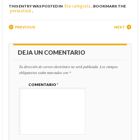
Sin categoría
THIS ENTRY WAS POSTED IN
. BOOKMARK THE
permalink
.
Post navigation
PREVIOUS
NEXT
DEJA UN COMENTARIO
Tu dirección de correo electrónico no será publicada.
Los campos
obligatorios están marcados con
*
COMENTARIO
*