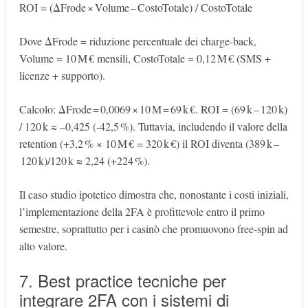
ROI = (ΔFrode × Volume – CostoTotale) / CostoTotale
Dove ΔFrode = riduzione percentuale dei charge‑back,
Volume = 10 M € mensili, CostoTotale = 0,12 M € (SMS +
licenze + supporto).
Calcolo: ΔFrode = 0,0069 × 10 M = 69 k €. ROI = (69 k – 120 k)
/ 120 k ≈ –0,425 (‑42,5 %). Tuttavia, includendo il valore della
retention (+3,2 % × 10 M € = 320 k €) il ROI diventa (389 k –
120 k)/120 k ≈ 2,24 (+224 %).
Il caso studio ipotetico dimostra che, nonostante i costi iniziali,
l’implementazione della 2FA è profittevole entro il primo
semestre, soprattutto per i casinò che promuovono free‑spin ad
alto valore.
7. Best practice tecniche per
integrare 2FA con i sistemi di