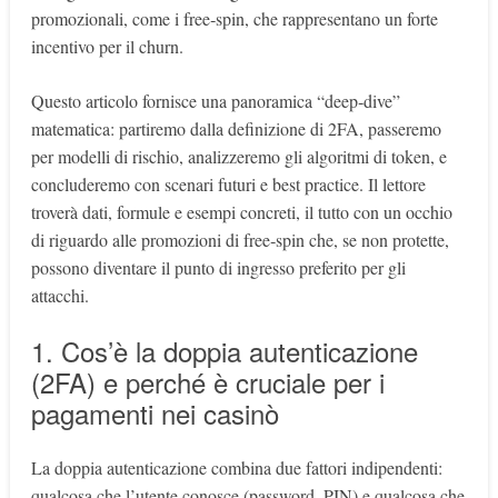
promozionali, come i free‑spin, che rappresentano un forte
incentivo per il churn.
Questo articolo fornisce una panoramica “deep‑dive”
matematica: partiremo dalla definizione di 2FA, passeremo
per modelli di rischio, analizzeremo gli algoritmi di token, e
concluderemo con scenari futuri e best practice. Il lettore
troverà dati, formule e esempi concreti, il tutto con un occhio
di riguardo alle promozioni di free‑spin che, se non protette,
possono diventare il punto di ingresso preferito per gli
attacchi.
1. Cos’è la doppia autenticazione
(2FA) e perché è cruciale per i
pagamenti nei casinò
La doppia autenticazione combina due fattori indipendenti:
qualcosa che l’utente conosce (password, PIN) e qualcosa che