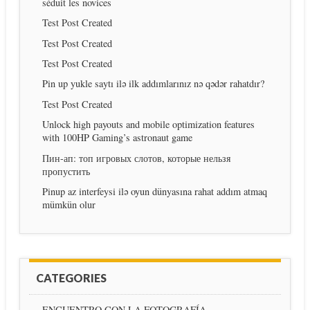
séduit les novices
Test Post Created
Test Post Created
Test Post Created
Pin up yukle saytı ilə ilk addımlarınız nə qədər rahatdır?
Test Post Created
Unlock high payouts and mobile optimization features
with 100HP Gaming’s astronaut game
Пин-ап: топ игровых слотов, которые нельзя
пропустить
Pinup az interfeysi ilə oyun dünyasına rahat addım atmaq
mümkün olur
CATEGORIES
ENCUENTRO CON LA FOTOGRAFÍA