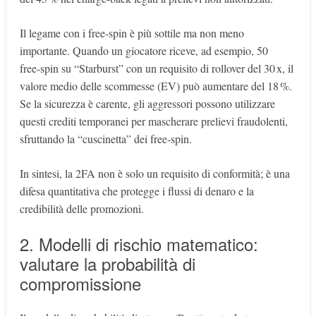
Il legame con i free‑spin è più sottile ma non meno
importante. Quando un giocatore riceve, ad esempio, 50
free‑spin su “Starburst” con un requisito di rollover del 30 x, il
valore medio delle scommesse (EV) può aumentare del 18 %.
Se la sicurezza è carente, gli aggressori possono utilizzare
questi crediti temporanei per mascherare prelievi fraudolenti,
sfruttando la “cuscinetta” dei free‑spin.
In sintesi, la 2FA non è solo un requisito di conformità; è una
difesa quantitativa che protegge i flussi di denaro e la
credibilità delle promozioni.
2. Modelli di rischio matematico:
valutare la probabilità di
compromissione