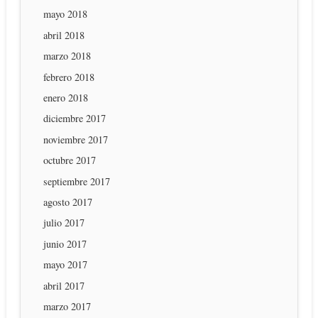
mayo 2018
abril 2018
marzo 2018
febrero 2018
enero 2018
diciembre 2017
noviembre 2017
octubre 2017
septiembre 2017
agosto 2017
julio 2017
junio 2017
mayo 2017
abril 2017
marzo 2017