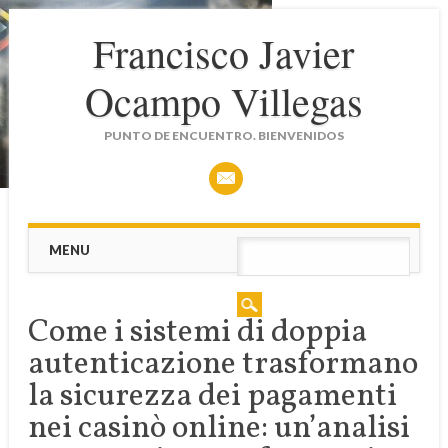
Francisco Javier
Ocampo Villegas
PUNTO DE ENCUENTRO. BIENVENIDOS
Main menu
Skip
MENU
to
content
Come i sistemi di doppia
autenticazione trasformano
la sicurezza dei pagamenti
nei casinò online: un’analisi