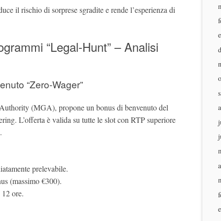
duce il rischio di sorprese sgradite e rende l’esperienza di
f
ogrammi “Legal‑Hunt” – Analisi
venuto “Zero‑Wager”
 Authority (MGA), propone un bonus di benvenuto del
ing. L’offerta è valida su tutte le slot con RTP superiore
j
.
j
a
atamente prelevabile.
onus (massimo €300).
 12 ore.
f