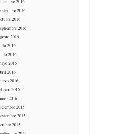
diciembre 2016
noviembre 2016
octubre 2016
septiembre 2016
agosto 2016
ulio 2016
unio 2016
mayo 2016
bril 2016
marzo 2016
ebrero 2016
enero 2016
diciembre 2015
noviembre 2015
octubre 2015
septiembre 2015