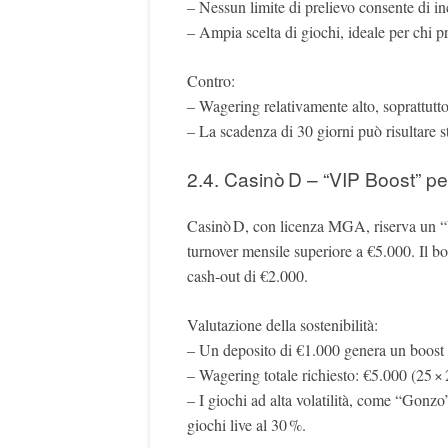
– Nessun limite di prelievo consente di inc
– Ampia scelta di giochi, ideale per chi pre
Contro:
– Wagering relativamente alto, soprattutto 
– La scadenza di 30 giorni può risultare 
2.4. Casinò D – “VIP Boost” per
Casinò D, con licenza MGA, riserva un “
turnover mensile superiore a €5.000. Il b
cash‑out di €2.000.
Valutazione della sostenibilità:
– Un deposito di €1.000 genera un boost 
– Wagering totale richiesto: €5.000 (25 × 
– I giochi ad alta volatilità, come “Gonz
giochi live al 30 %.