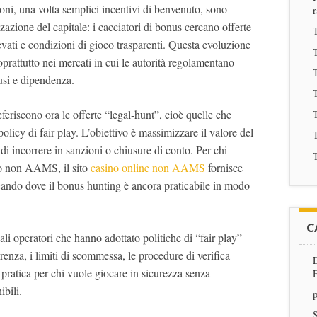
ni, una volta semplici incentivi di benvenuto, sono
zzazione del capitale: i cacciatori di bonus cercano offerte
T
levati e condizioni di gioco trasparenti. Questa evoluzione
T
prattutto nei mercati in cui le autorità regolamentano
T
usi e dipendenza.
T
eferiscono ora le offerte “legal‑hunt”, cioè quelle che
T
policy di fair play. L’obiettivo è massimizzare il valore del
T
i incorrere in sanzioni o chiusure di conto. Per chi
T
nò non AAMS, il sito
casino online non AAMS
fornisce
cando dove il bonus hunting è ancora praticabile in modo
C
ali operatori che hanno adottato politiche di “fair play”
renza, i limiti di scommessa, le procedure di verifica
 pratica per chi vuole giocare in sicurezza senza
ibili.
p
S