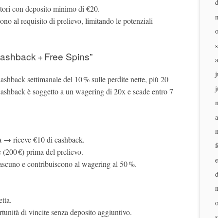
atori con deposito minimo di €20.
ono al requisito di prelievo, limitando le potenziali
ashback + Free Spins”
j
ashback settimanale del 10 % sulle perdite nette, più 20
j
l cashback è soggetto a un wagering di 20x e scade entro 7
a
na → riceve €10 di cashback.
f
(200 €) prima del prelievo.
iascuno e contribuiscono al wagering al 50 %.
etta.
tunità di vincite senza deposito aggiuntivo.