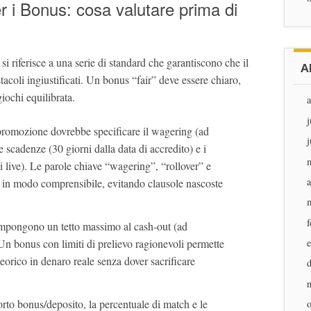
per i Bonus: cosa valutare prima di
 si riferisce a una serie di standard che garantiscono che il
A
stacoli ingiustificati. Un bonus “fair” deve essere chiaro,
iochi equilibrata.
j
promozione dovrebbe specificare il wagering (ad
j
 scadenze (30 giorni dalla data di accredito) e i
i live). Le parole chiave “wagering”, “rollover” e
a
 in modo comprensibile, evitando clausole nascoste
f
i impongono un tetto massimo al cash‑out (ad
n bonus con limiti di prelievo ragionevoli permette
 teorico in denaro reale senza dover sacrificare
rto bonus/deposito, la percentuale di match e le