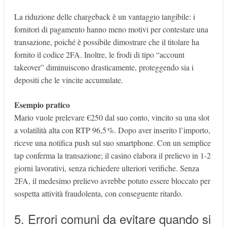
La riduzione delle chargeback è un vantaggio tangibile: i
fornitori di pagamento hanno meno motivi per contestare una
transazione, poiché è possibile dimostrare che il titolare ha
fornito il codice 2FA. Inoltre, le frodi di tipo “account
takeover” diminuiscono drasticamente, proteggendo sia i
depositi che le vincite accumulate.
Esempio pratico
Mario vuole prelevare €250 dal suo conto, vincito su una slot
a volatilità alta con RTP 96,5 %. Dopo aver inserito l’importo,
riceve una notifica push sul suo smartphone. Con un semplice
tap conferma la transazione; il casino elabora il prelievo in 1‑2
giorni lavorativi, senza richiedere ulteriori verifiche. Senza
2FA, il medesimo prelievo avrebbe potuto essere bloccato per
sospetta attività fraudolenta, con conseguente ritardo.
5. Errori comuni da evitare quando si