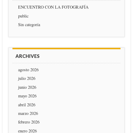
ENCUENTRO CON LA FOTOGRAFÍA
public
Sin categoría
ARCHIVES
agosto 2026
julio 2026
junio 2026
mayo 2026
abril 2026
marzo 2026
febrero 2026
enero 2026