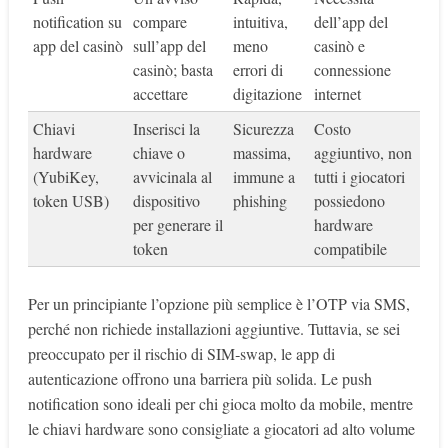
notification su
compare
intuitiva,
dell’app del
app del casinò
sull’app del
meno
casinò e
casinò; basta
errori di
connessione
accettare
digitazione
internet
Chiavi
Inserisci la
Sicurezza
Costo
hardware
chiave o
massima,
aggiuntivo, non
(YubiKey,
avvicinala al
immune a
tutti i giocatori
token USB)
dispositivo
phishing
possiedono
per generare il
hardware
token
compatibile
Per un principiante l’opzione più semplice è l’OTP via SMS,
perché non richiede installazioni aggiuntive. Tuttavia, se sei
preoccupato per il rischio di SIM‑swap, le app di
autenticazione offrono una barriera più solida. Le push
notification sono ideali per chi gioca molto da mobile, mentre
le chiavi hardware sono consigliate a giocatori ad alto volume