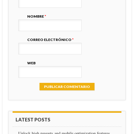
NOMBRE
*
CORREO ELECTRÓNICO
*
WEB
LATEST POSTS
Unlock high payouts and mobile optimization features