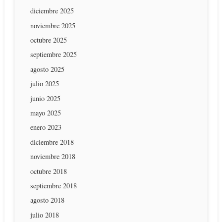
diciembre 2025
noviembre 2025
octubre 2025
septiembre 2025
agosto 2025
julio 2025
junio 2025
mayo 2025
enero 2023
diciembre 2018
noviembre 2018
octubre 2018
septiembre 2018
agosto 2018
julio 2018