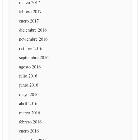
marzo 2017
febrero 2017
enero 2017
diciembre 2016
noviembre 2016
octubre 2016
septiembre 2016
agosto 2016
julio 2016
junio 2016
mayo 2016
abril 2016
marzo 2016
febrero 2016
enero 2016