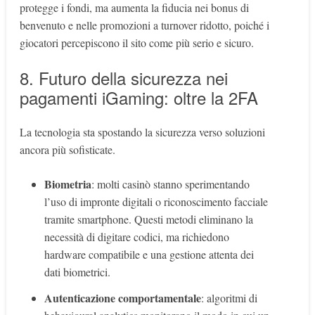
protegge i fondi, ma aumenta la fiducia nei bonus di
benvenuto e nelle promozioni a turnover ridotto, poiché i
giocatori percepiscono il sito come più serio e sicuro.
8. Futuro della sicurezza nei
pagamenti iGaming: oltre la 2FA
La tecnologia sta spostando la sicurezza verso soluzioni
ancora più sofisticate.
Biometria
: molti casinò stanno sperimentando
l’uso di impronte digitali o riconoscimento facciale
tramite smartphone. Questi metodi eliminano la
necessità di digitare codici, ma richiedono
hardware compatibile e una gestione attenta dei
dati biometrici.
Autenticazione comportamentale
: algoritmi di