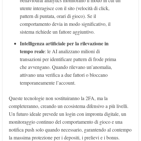
behavioural analytics monitorano il modo in cui un
utente interagisce con il sito (velocità di click,
pattern di puntata, orari di gioco). Se il
comportamento devia in modo significativo, il
sistema richiede un fattore aggiuntivo.
Intelligenza artificiale per la rilevazione in
tempo reale
: le AI analizzano milioni di
transazioni per identificare pattern di frode prima
che avvengano. Quando rilevano un’anomalia,
attivano una verifica a due fattori o bloccano
temporaneamente l’account.
Queste tecnologie non sostituiranno la 2FA, ma la
completeranno, creando un ecosistema difensivo a più livelli.
Un futuro ideale prevede un login con impronta digitale, un
monitoraggio continuo del comportamento di gioco e una
notifica push solo quando necessario, garantendo al contempo
la massima protezione per i depositi, i prelievi e i bonus.