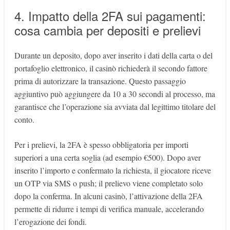
4. Impatto della 2FA sui pagamenti:
cosa cambia per depositi e prelievi
Durante un deposito, dopo aver inserito i dati della carta o del
portafoglio elettronico, il casinò richiederà il secondo fattore
prima di autorizzare la transazione. Questo passaggio
aggiuntivo può aggiungere da 10 a 30 secondi al processo, ma
garantisce che l’operazione sia avviata dal legittimo titolare del
conto.
Per i prelievi, la 2FA è spesso obbligatoria per importi
superiori a una certa soglia (ad esempio €500). Dopo aver
inserito l’importo e confermato la richiesta, il giocatore riceve
un OTP via SMS o push; il prelievo viene completato solo
dopo la conferma. In alcuni casinò, l’attivazione della 2FA
permette di ridurre i tempi di verifica manuale, accelerando
l’erogazione dei fondi.