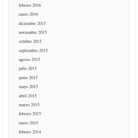
febrero 2016
enero 2016
diciembre 2015
noviembre 2015
octubre 2015
septiembre 2015
agosto 2015
julio 2015
junio 2015
mayo 2015
abril 2015
marzo 2015
febrero 2015
enero 2015
febrero 2014