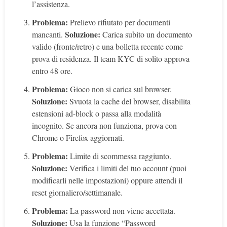
l’assistenza.
Problema:
Prelievo rifiutato per documenti
Soluzione:
mancanti.
Carica subito un documento
valido (fronte/retro) e una bolletta recente come
prova di residenza. Il team KYC di solito approva
entro 48 ore.
Problema:
Gioco non si carica sul browser.
Soluzione:
Svuota la cache del browser, disabilita
estensioni ad-block o passa alla modalità
incognito. Se ancora non funziona, prova con
Chrome o Firefox aggiornati.
Problema:
Limite di scommessa raggiunto.
Soluzione:
Verifica i limiti del tuo account (puoi
modificarli nelle impostazioni) oppure attendi il
reset giornaliero/settimanale.
Problema:
La password non viene accettata.
Soluzione:
Usa la funzione “Password