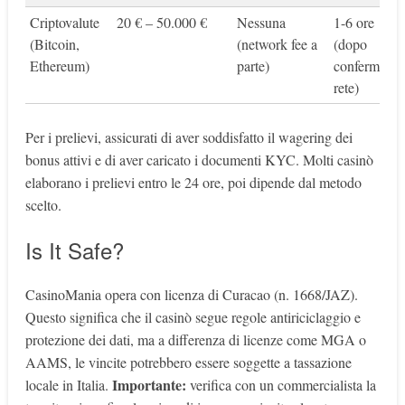
Criptovalute
20 € – 50.000 €
Nessuna
1-6 ore
(Bitcoin,
(network fee a
(dopo
Ethereum)
parte)
conferma
rete)
Per i prelievi, assicurati di aver soddisfatto il wagering dei
bonus attivi e di aver caricato i documenti KYC. Molti casinò
elaborano i prelievi entro le 24 ore, poi dipende dal metodo
scelto.
Is It Safe?
CasinoMania opera con licenza di Curacao (n. 1668/JAZ).
Questo significa che il casinò segue regole antiriciclaggio e
protezione dei dati, ma a differenza di licenze come MGA o
AAMS, le vincite potrebbero essere soggette a tassazione
Importante:
locale in Italia.
verifica con un commercialista la