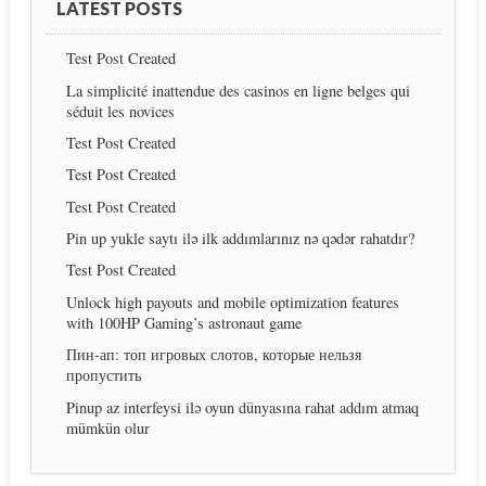
LATEST POSTS
Test Post Created
La simplicité inattendue des casinos en ligne belges qui
séduit les novices
Test Post Created
Test Post Created
Test Post Created
Pin up yukle saytı ilə ilk addımlarınız nə qədər rahatdır?
Test Post Created
Unlock high payouts and mobile optimization features
with 100HP Gaming’s astronaut game
Пин-ап: топ игровых слотов, которые нельзя
пропустить
Pinup az interfeysi ilə oyun dünyasına rahat addım atmaq
mümkün olur