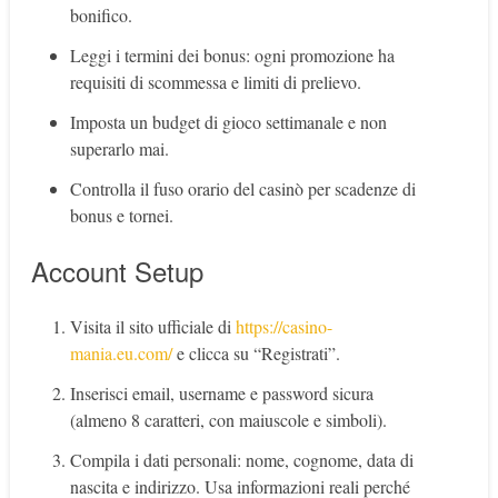
bonifico.
Leggi i termini dei bonus: ogni promozione ha
requisiti di scommessa e limiti di prelievo.
Imposta un budget di gioco settimanale e non
superarlo mai.
Controlla il fuso orario del casinò per scadenze di
bonus e tornei.
Account Setup
Visita il sito ufficiale di
https://casino-
mania.eu.com/
e clicca su “Registrati”.
Inserisci email, username e password sicura
(almeno 8 caratteri, con maiuscole e simboli).
Compila i dati personali: nome, cognome, data di
nascita e indirizzo. Usa informazioni reali perché