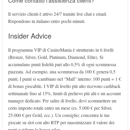
Come contatto l’assistenza clienti?
Il servizio clienti è attivo 24/7 tramite live chat e email.
Rispondono in italiano entro pochi minuti.
Insider Advice
Il programma VIP di CasinoMania è strutturato in 6 livelli
(Bronze, Silver, Gold, Platinum, Diamond, Elite). Si
accumulano punti fedeltà pari allo 0,5% di ogni scommessa
piazzata. Ad esempio, una scommessa da 100 € genera 0,5
punti. I punti si scambiano nel “Mall” interno: 100 punti = 1 €
di bonus giocabile. I VIP di livello più alto ricevono cashback
settimanale fino al 15%, limiti di prelievo più alti e un account
manager dedicato. Per salire di livello, devi scommettere un
certo importo totale entro un mese (es. 5.000 € per Silver,
25.000 € per Gold, ecc.). Un consiglio: concentra le tue
giocate su slot con alto RTP per massimizzare il valore dei
punti e ridurre la house edge.