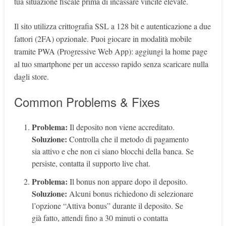
tua situazione fiscale prima di incassare vincite elevate.
Il sito utilizza crittografia SSL a 128 bit e autenticazione a due
fattori (2FA) opzionale. Puoi giocare in modalità mobile
tramite PWA (Progressive Web App): aggiungi la home page
al tuo smartphone per un accesso rapido senza scaricare nulla
dagli store.
Common Problems & Fixes
Problema:
Il deposito non viene accreditato.
Soluzione:
Controlla che il metodo di pagamento
sia attivo e che non ci siano blocchi della banca. Se
persiste, contatta il supporto live chat.
Problema:
Il bonus non appare dopo il deposito.
Soluzione:
Alcuni bonus richiedono di selezionare
l’opzione “Attiva bonus” durante il deposito. Se
già fatto, attendi fino a 30 minuti o contatta