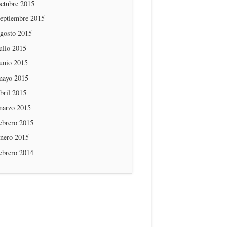
octubre 2015
septiembre 2015
agosto 2015
ulio 2015
unio 2015
mayo 2015
bril 2015
marzo 2015
ebrero 2015
enero 2015
ebrero 2014