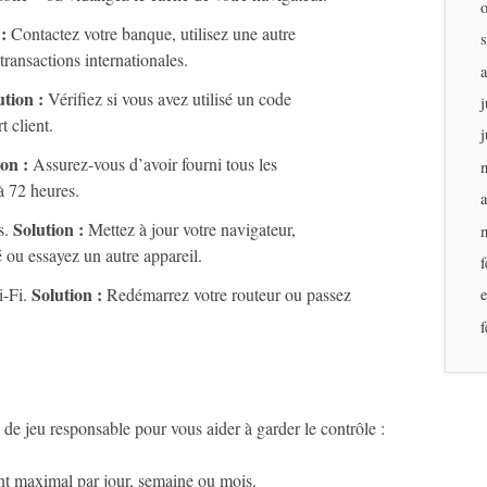
:
Contactez votre banque, utilisez une autre
ransactions internationales.
ution :
Vérifiez si vous avez utilisé un code
j
 client.
j
ion :
Assurez-vous d’avoir fourni tous les
 72 heures.
a
Solution :
s.
Mettez à jour votre navigateur,
é ou essayez un autre appareil.
f
Solution :
i-Fi.
Redémarrez votre routeur ou passez
f
de jeu responsable pour vous aider à garder le contrôle :
t maximal par jour, semaine ou mois.