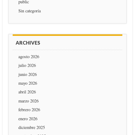
public
Sin categoría
ARCHIVES
agosto 2026
julio 2026
junio 2026
mayo 2026
abril 2026
marzo 2026
febrero 2026
enero 2026
diciembre 2025