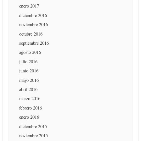
enero 2017
diciembre 2016
noviembre 2016
octubre 2016
septiembre 2016
agosto 2016
julio 2016
junio 2016
mayo 2016
abril 2016
marzo 2016
febrero 2016
enero 2016
diciembre 2015
noviembre 2015