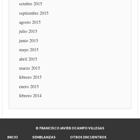
octubre 2015
septiembre 2015
agosto 2015
julio 2015
junio 2015
mayo 2015
abril 2015
marzo 2015
febrero 2015
enero 2015
febrero 2014
© FRANCISCO JAVIER OCAMPO VILLEGAS
INICIO
SEMBLANZAS
OTROS ENCUENTROS