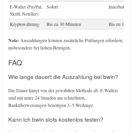
E-Wallet (PayPal,
Sofort
Innerhalb v
Skrill, Neteller)
Kryptowährung
Bis zu 30 Minuten
Bis zu 1 St
Note:
Auszahlungen können zusätzliche Prüfungen erfordern,
insbesondere bei hohen Beträgen.
FAQ
Wie lange dauert die Auszahlung bei bwin?
Die Dauer hängt von der gewählten Methode ab. E-Wallets
sind mit unter 24 Stunden am schnellsten,
Banküberweisungen benötigen 3–5 Werktage.
Kann ich bwin slots kostenlos testen?