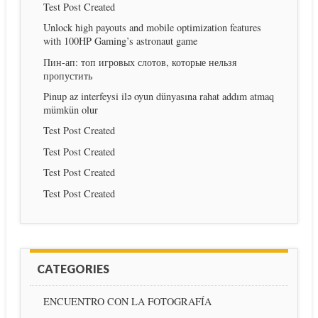
Test Post Created
Unlock high payouts and mobile optimization features
with 100HP Gaming’s astronaut game
Пин-ап: топ игровых слотов, которые нельзя
пропустить
Pinup az interfeysi ilə oyun dünyasına rahat addım atmaq
mümkün olur
Test Post Created
Test Post Created
Test Post Created
Test Post Created
CATEGORIES
ENCUENTRO CON LA FOTOGRAFÍA