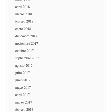
abril 2018
marzo 2018
febrero 2018
enero 2018
diciembre 2017
noviembre 2017
octubre 2017
septiembre 2017
agosto 2017
julio 2017
junio 2017
mayo 2017
abril 2017
marzo 2017
febrero 2017