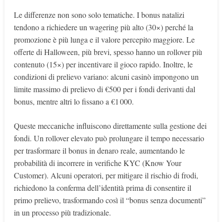
Le differenze non sono solo tematiche. I bonus natalizi
tendono a richiedere un wagering più alto (30×) perché la
promozione è più lunga e il valore percepito maggiore. Le
offerte di Halloween, più brevi, spesso hanno un rollover più
contenuto (15×) per incentivare il gioco rapido. Inoltre, le
condizioni di prelievo variano: alcuni casinò impongono un
limite massimo di prelievo di €500 per i fondi derivanti dal
bonus, mentre altri lo fissano a €1 000.
Queste meccaniche influiscono direttamente sulla gestione dei
fondi. Un rollover elevato può prolungare il tempo necessario
per trasformare il bonus in denaro reale, aumentando le
probabilità di incorrere in verifiche KYC (Know Your
Customer). Alcuni operatori, per mitigare il rischio di frodi,
richiedono la conferma dell’identità prima di consentire il
primo prelievo, trasformando così il “bonus senza documenti”
in un processo più tradizionale.