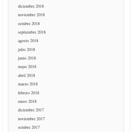
diciembre 2018
noviembre 2018
octubre 2018
septiembre 2018
agosto 2018
julio 2018
junio 2018
mayo 2018
abril 2018
marzo 2018
febrero 2018
enero 2018
diciembre 2017
noviembre 2017
octubre 2017