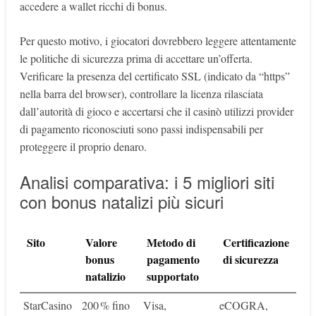
accedere a wallet ricchi di bonus.
Per questo motivo, i giocatori dovrebbero leggere attentamente
le politiche di sicurezza prima di accettare un’offerta.
Verificare la presenza del certificato SSL (indicato da “https”
nella barra del browser), controllare la licenza rilasciata
dall’autorità di gioco e accertarsi che il casinò utilizzi provider
di pagamento riconosciuti sono passi indispensabili per
proteggere il proprio denaro.
Analisi comparativa: i 5 migliori siti
con bonus natalizi più sicuri
Sito
Valore
Metodo di
Certificazione
bonus
pagamento
di sicurezza
natalizio
supportato
StarCasino
200 % fino
Visa,
eCOGRA,