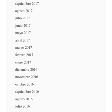
septiembre 2017
agosto 2017
julio 2017
junio 2017
mayo 2017
abril 2017
marzo 2017
febrero 2017
enero 2017
diciembre 2016
noviembre 2016
octubre 2016
septiembre 2016
agosto 2016
julio 2016