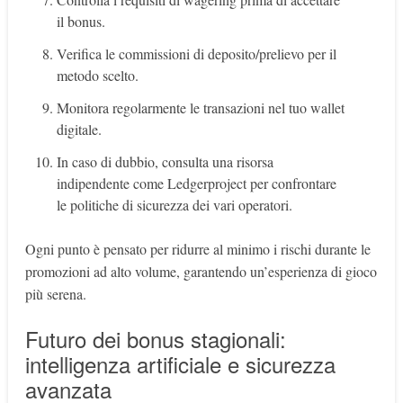
il bonus.
Verifica le commissioni di deposito/prelievo per il
metodo scelto.
Monitora regolarmente le transazioni nel tuo wallet
digitale.
In caso di dubbio, consulta una risorsa
indipendente come Ledgerproject per confrontare
le politiche di sicurezza dei vari operatori.
Ogni punto è pensato per ridurre al minimo i rischi durante le
promozioni ad alto volume, garantendo un’esperienza di gioco
più serena.
Futuro dei bonus stagionali:
intelligenza artificiale e sicurezza
avanzata