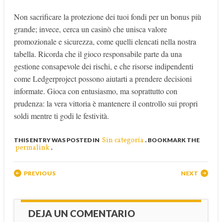
Non sacrificare la protezione dei tuoi fondi per un bonus più
grande; invece, cerca un casinò che unisca valore
promozionale e sicurezza, come quelli elencati nella nostra
tabella. Ricorda che il gioco responsabile parte da una
gestione consapevole dei rischi, e che risorse indipendenti
come Ledgerproject possono aiutarti a prendere decisioni
informate. Gioca con entusiasmo, ma soprattutto con
prudenza: la vera vittoria è mantenere il controllo sui propri
soldi mentre ti godi le festività.
Sin categoría
THIS ENTRY WAS POSTED IN
. BOOKMARK THE
permalink
.
Post navigation
PREVIOUS
NEXT
DEJA UN COMENTARIO