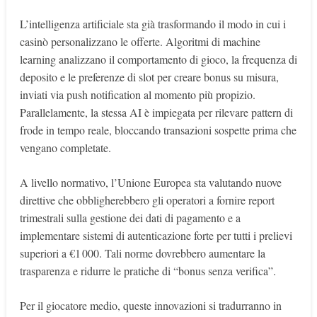
L’intelligenza artificiale sta già trasformando il modo in cui i
casinò personalizzano le offerte. Algoritmi di machine
learning analizzano il comportamento di gioco, la frequenza di
deposito e le preferenze di slot per creare bonus su misura,
inviati via push notification al momento più propizio.
Parallelamente, la stessa AI è impiegata per rilevare pattern di
frode in tempo reale, bloccando transazioni sospette prima che
vengano completate.
A livello normativo, l’Unione Europea sta valutando nuove
direttive che obbligherebbero gli operatori a fornire report
trimestrali sulla gestione dei dati di pagamento e a
implementare sistemi di autenticazione forte per tutti i prelievi
superiori a €1 000. Tali norme dovrebbero aumentare la
trasparenza e ridurre le pratiche di “bonus senza verifica”.
Per il giocatore medio, queste innovazioni si tradurranno in