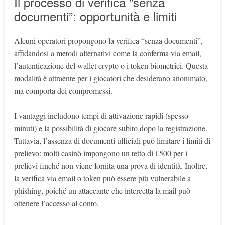
Il processo di verifica “senza
documenti”: opportunità e limiti
Alcuni operatori propongono la verifica “senza documenti”,
affidandosi a metodi alternativi come la conferma via email,
l’autenticazione del wallet crypto o i token biometrici. Questa
modalità è attraente per i giocatori che desiderano anonimato,
ma comporta dei compromessi.
I vantaggi includono tempi di attivazione rapidi (spesso
minuti) e la possibilità di giocare subito dopo la registrazione.
Tuttavia, l’assenza di documenti ufficiali può limitare i limiti di
prelievo: molti casinò impongono un tetto di €500 per i
prelievi finché non viene fornita una prova di identità. Inoltre,
la verifica via email o token può essere più vulnerabile a
phishing, poiché un attaccante che intercetta la mail può
ottenere l’accesso al conto.