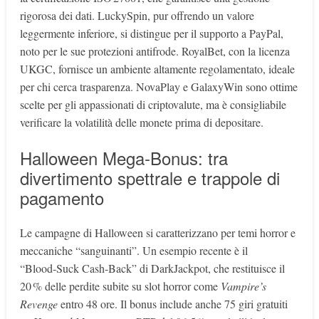
rigorosa dei dati. LuckySpin, pur offrendo un valore
leggermente inferiore, si distingue per il supporto a PayPal,
noto per le sue protezioni antifrode. RoyalBet, con la licenza
UKGC, fornisce un ambiente altamente regolamentato, ideale
per chi cerca trasparenza. NovaPlay e GalaxyWin sono ottime
scelte per gli appassionati di criptovalute, ma è consigliabile
verificare la volatilità delle monete prima di depositare.
Halloween Mega‑Bonus: tra
divertimento spettrale e trappole di
pagamento
Le campagne di Halloween si caratterizzano per temi horror e
meccaniche “sanguinanti”. Un esempio recente è il
“Blood‑Suck Cash‑Back” di DarkJackpot, che restituisce il
20 % delle perdite subite su slot horror come
Vampire’s
Revenge
entro 48 ore. Il bonus include anche 75 giri gratuiti