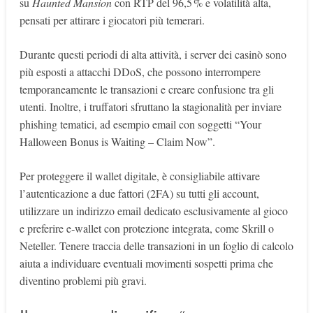
su
Haunted Mansion
con RTP del 96,5 % e volatilità alta,
pensati per attirare i giocatori più temerari.
Durante questi periodi di alta attività, i server dei casinò sono
più esposti a attacchi DDoS, che possono interrompere
temporaneamente le transazioni e creare confusione tra gli
utenti. Inoltre, i truffatori sfruttano la stagionalità per inviare
phishing tematici, ad esempio email con soggetti “Your
Halloween Bonus is Waiting – Claim Now”.
Per proteggere il wallet digitale, è consigliabile attivare
l’autenticazione a due fattori (2FA) su tutti gli account,
utilizzare un indirizzo email dedicato esclusivamente al gioco
e preferire e‑wallet con protezione integrata, come Skrill o
Neteller. Tenere traccia delle transazioni in un foglio di calcolo
aiuta a individuare eventuali movimenti sospetti prima che
diventino problemi più gravi.