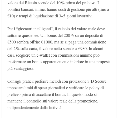
valore del Bitcoin scende del 10 % prima del prelievo. I
bonifici bancari, infine, hanno costi di gestione più alti (fino a
€10) e tempi di liquidazione di 3–5 giorni lavorativi.
Per i “giocatori intelligenti”, il calcolo del valore reale deve
sottrarre queste fee. Un bonus del 200 % su un deposito di
€500 sembra offrire €1 000, ma se si paga una commissione
del 2 % sulla carta, il valore netto scende a €980. In alcuni
casi, scegliere un e‑wallet con commissioni minime può
trasformare un bonus apparentemente inferiore in una proposta
più vantaggiosa.
Consigli pratici: preferire metodi con protezione 3‑D Secure,
impostare limiti di spesa giornalieri e verificare le policy di
prelievo prima di accettare il bonus. In questo modo si
mantiene il controllo sul valore reale della promozione,
indipendentemente dalla festività.