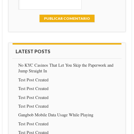
LATEST POSTS
No KYC Casinos That Let You Skip the Paperwork and
Jump Straight In
Test Post Created
Test Post Created
Test Post Created
Test Post Created
Gangbob Mobile Data Usage While Playing
Test Post Created
Test Post Created