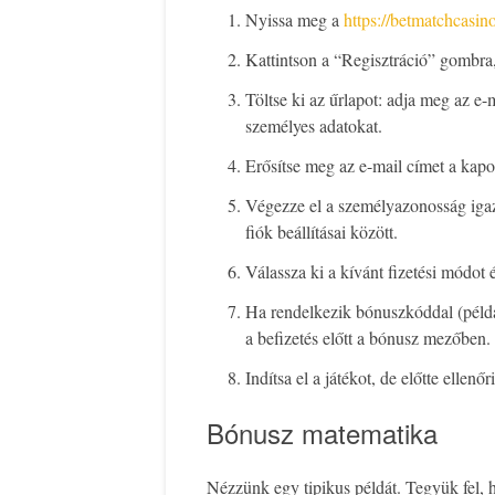
Nyissa meg a
https://betmatchcasin
Kattintson a “Regisztráció” gombra,
Töltse ki az űrlapot: adja meg az e-
személyes adatokat.
Erősítse meg az e-mail címet a kapot
Végezze el a személyazonosság igaz
fiók beállításai között.
Válassza ki a kívánt fizetési módot é
Ha rendelkezik bónuszkóddal (pél
a befizetés előtt a bónusz mezőben.
Indítsa el a játékot, de előtte ellenőr
Bónusz matematika
Nézzünk egy tipikus példát. Tegyük fel,