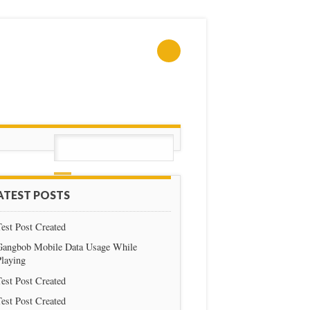
ATEST POSTS
est Post Created
Gangbob Mobile Data Usage While
Playing
est Post Created
est Post Created