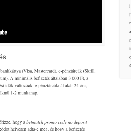
j
j
a
f
és
f
bankkártya (Visa, Mastercard), e-pénztárcák (Skrill,
eum). A minimális befizetés általában 3 000 Ft, a
tési idők változóak: e-pénztárcáknál akár 24 óra,
táknál 1-2 munkanap.
őrizze, hogy a
betmatch promo code no deposit
ódot helyesen adta-e meg, és hogy a befizetés