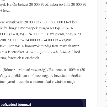
nyel. Ha Ön befizet 20 000 Ft-ot, akkor további 20 000 Ft
j
t lesz.
j
re vonatkozik: 20 000 Ft × 30 = 600 000 Ft-ot kell
zük fel, hogy a nyerőgépek átlagos RTP-je 96%. A
 Ft × (1 – 0,96) = 24 000 Ft. Ez azt jelenti, hogy a 20
elül 20 000 Ft – 24 000 Ft = -4 000 Ft – vagyis
Fontos:
rtékű.
A bónuszok mindig tartalmaznak ilyen
 el a feltételeket. A
casino promo code betmatch
kód
ng feltételek is elérhetők.
t: (Bónusz – várható veszteség) / Befizetés × 100% = (20
j
agyis a példában a bónusz negatív hozzáadott értéket
j
etne nyerni – csupán a matematikai elvárást mutatja
a