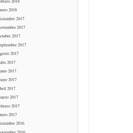
ebrero 2018
enero 2018
diciembre 2017
noviembre 2017
octubre 2017
septiembre 2017
agosto 2017
ulio 2017
unio 2017
mayo 2017
bril 2017
marzo 2017
ebrero 2017
enero 2017
diciembre 2016
noviembre 2016