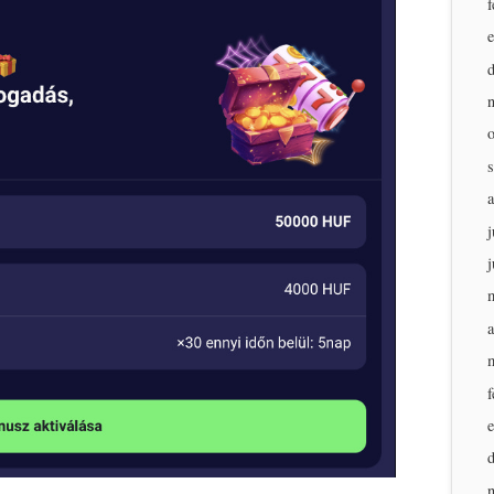
f
j
j
a
f