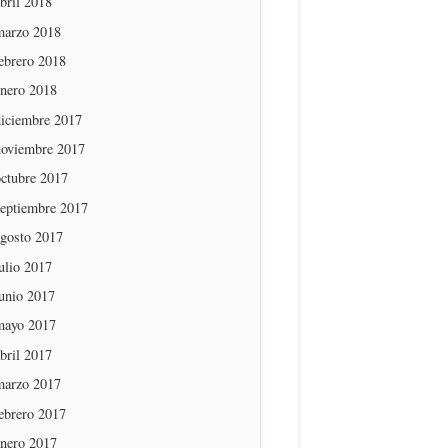
bril 2018
marzo 2018
ebrero 2018
enero 2018
diciembre 2017
noviembre 2017
octubre 2017
septiembre 2017
agosto 2017
ulio 2017
unio 2017
mayo 2017
bril 2017
marzo 2017
ebrero 2017
enero 2017