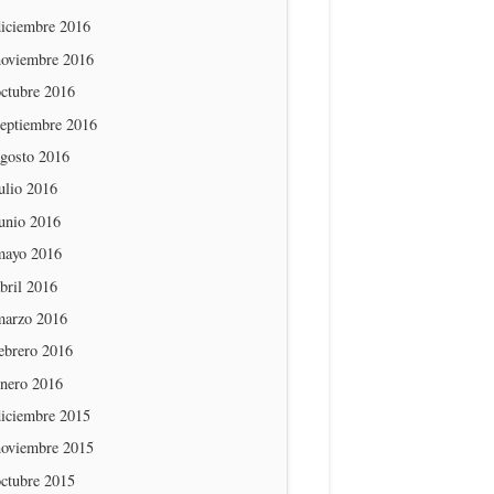
diciembre 2016
noviembre 2016
octubre 2016
septiembre 2016
agosto 2016
ulio 2016
unio 2016
mayo 2016
bril 2016
marzo 2016
ebrero 2016
enero 2016
diciembre 2015
noviembre 2015
octubre 2015