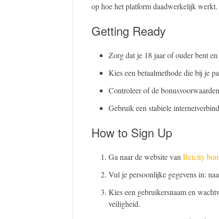
op hoe het platform daadwerkelijk werkt.
Getting Ready
Zorg dat je 18 jaar of ouder bent en 
Kies een betaalmethode die bij je pa
Controleer of de bonusvoorwaarden du
Gebruik een stabiele internetverbind
How to Sign Up
Ga naar de website van
Betcity bon
Vul je persoonlijke gegevens in: na
Kies een gebruikersnaam en wacht
veiligheid.