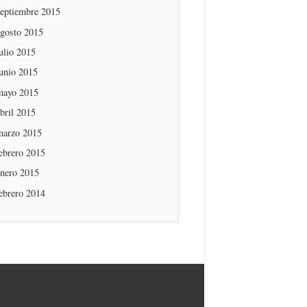
septiembre 2015
agosto 2015
ulio 2015
unio 2015
mayo 2015
bril 2015
marzo 2015
ebrero 2015
enero 2015
ebrero 2014