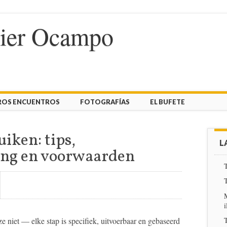
vier Ocampo
ROS ENCUENTROS
FOTOGRAFÍAS
EL BUFETE
iken: tips,
L
ing en voorwaarden
T
T
M
i
 niet — elke stap is specifiek, uitvoerbaar en gebaseerd
T