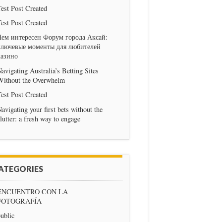
est Post Created
est Post Created
Чем интересен Форум города Аксай:
ключевые моменты для любителей
казино
avigating Australia’s Betting Sites
Without the Overwhelm
est Post Created
avigating your first bets without the
lutter: a fresh way to engage
ATEGORIES
ENCUENTRO CON LA
FOTOGRAFÍA
ublic