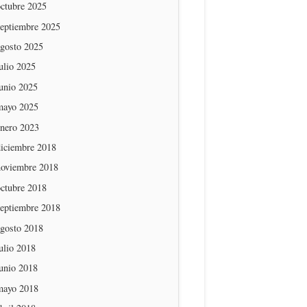
octubre 2025
septiembre 2025
agosto 2025
ulio 2025
unio 2025
mayo 2025
enero 2023
diciembre 2018
noviembre 2018
octubre 2018
septiembre 2018
agosto 2018
ulio 2018
unio 2018
mayo 2018