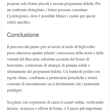
propone solo bonus piccoli e nessun programma fedeltà. Per
un confronto dettagliato, i lettori possono consultare
Cyclelogistics, dove è possibile filtrare i casinò per questi
criteri specifici.
Conclusione
Il percorso dal primo giro al tavolo al ruolo di high‑roller
passa attraverso quattro pilastri: conoscenza della storia e delle
varianti del Baccarat, selezione accurata dei bonus di
benvenuto, costruzione di strategie di puntata solide e
sfruttamento dei programmi fedeltà. Un bankroll gestito con
regole chiare, combinato a promozioni periodiche e tornei,
consente di massimizzare sia il divertimento che i potenziali
guadagni.
Scegliere con cognizione di causa il casinò online, verificando
licenza, sicurezza e offerta di bonus, è il passo più importante