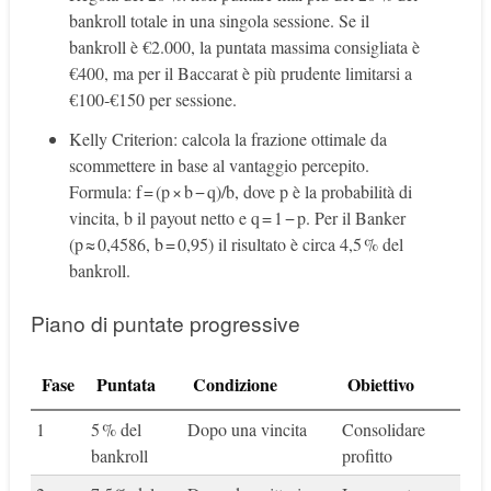
bankroll totale in una singola sessione. Se il
bankroll è €2.000, la puntata massima consigliata è
€400, ma per il Baccarat è più prudente limitarsi a
€100‑€150 per sessione.
Kelly Criterion: calcola la frazione ottimale da
scommettere in base al vantaggio percepito.
Formula: f = (p × b − q)/b, dove p è la probabilità di
vincita, b il payout netto e q = 1 − p. Per il Banker
(p ≈ 0,4586, b = 0,95) il risultato è circa 4,5 % del
bankroll.
Piano di puntate progressive
Fase
Puntata
Condizione
Obiettivo
1
5 % del
Dopo una vincita
Consolidare
bankroll
profitto