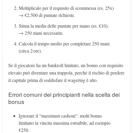
Moltiplicalo per il requisito di scommessa (es. 25x)
→ €2.500 di puntate richieste.
Stima la media delle puntate per mano (es. €10).
→ 250 mani necessarie.
Calcola il tempo medio per completare 250 mani
(circa 2 ore).
Se il giocatore ha un bankroll limitato, un bonus con requisito
elevato può diventare una trappola, perché il rischio di perdere
il capitale prima di soddisfare il wagering è alto.
Errori comuni dei principianti nella scelta dei
bonus
Ignorare il “maximum cashout”: molti bonus
limitano la vincita massima estraibile, ad esempio
€250.