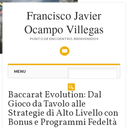
Francisco Javier
Ocampo Villegas
PUNTO DE ENCUENTRO. BIENVENIDOS
Main menu
Skip
MENU
to
content
Baccarat Evolution: Dal
Gioco da Tavolo alle
Strategie di Alto Livello con
Bonus e Programmi Fedeltà