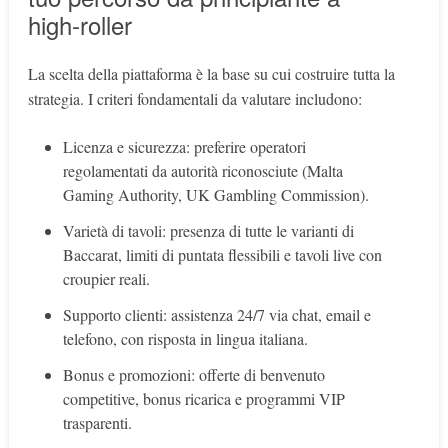
high‑roller
La scelta della piattaforma è la base su cui costruire tutta la
strategia. I criteri fondamentali da valutare includono:
Licenza e sicurezza: preferire operatori
regolamentati da autorità riconosciute (Malta
Gaming Authority, UK Gambling Commission).
Varietà di tavoli: presenza di tutte le varianti di
Baccarat, limiti di puntata flessibili e tavoli live con
croupier reali.
Supporto clienti: assistenza 24/7 via chat, email e
telefono, con risposta in lingua italiana.
Bonus e promozioni: offerte di benvenuto
competitive, bonus ricarica e programmi VIP
trasparenti.