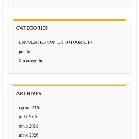
CATEGORIES
ENCUENTRO CON LA FOTOGRAFÍA
public
Sin categoría
ARCHIVES
agosto 2026
julio 2026
junio 2026
mayo 2026