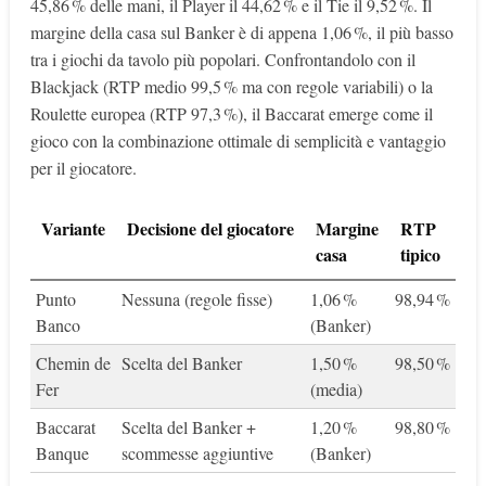
45,86 % delle mani, il Player il 44,62 % e il Tie il 9,52 %. Il
margine della casa sul Banker è di appena 1,06 %, il più basso
tra i giochi da tavolo più popolari. Confrontandolo con il
Blackjack (RTP medio 99,5 % ma con regole variabili) o la
Roulette europea (RTP 97,3 %), il Baccarat emerge come il
gioco con la combinazione ottimale di semplicità e vantaggio
per il giocatore.
Variante
Decisione del giocatore
Margine
RTP
casa
tipico
Punto
Nessuna (regole fisse)
1,06 %
98,94 %
Banco
(Banker)
Chemin de
Scelta del Banker
1,50 %
98,50 %
Fer
(media)
Baccarat
Scelta del Banker +
1,20 %
98,80 %
Banque
scommesse aggiuntive
(Banker)