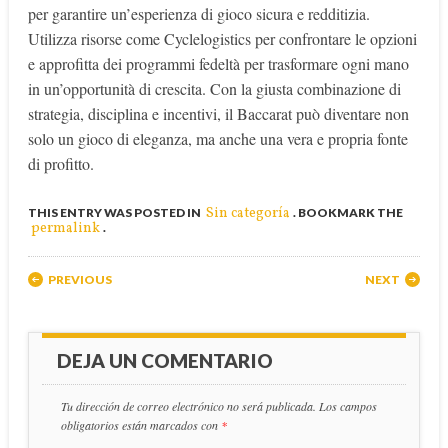
per garantire un’esperienza di gioco sicura e redditizia.
Utilizza risorse come Cyclelogistics per confrontare le opzioni
e approfitta dei programmi fedeltà per trasformare ogni mano
in un’opportunità di crescita. Con la giusta combinazione di
strategia, disciplina e incentivi, il Baccarat può diventare non
solo un gioco di eleganza, ma anche una vera e propria fonte
di profitto.
Sin categoría
THIS ENTRY WAS POSTED IN
. BOOKMARK THE
permalink
.
Post navigation
PREVIOUS
NEXT
DEJA UN COMENTARIO
Tu dirección de correo electrónico no será publicada.
Los campos
obligatorios están marcados con
*