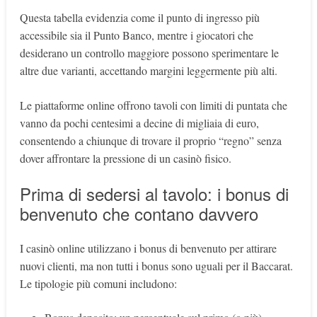
Questa tabella evidenzia come il punto di ingresso più
accessibile sia il Punto Banco, mentre i giocatori che
desiderano un controllo maggiore possono sperimentare le
altre due varianti, accettando margini leggermente più alti.
Le piattaforme online offrono tavoli con limiti di puntata che
vanno da pochi centesimi a decine di migliaia di euro,
consentendo a chiunque di trovare il proprio “regno” senza
dover affrontare la pressione di un casinò fisico.
Prima di sedersi al tavolo: i bonus di
benvenuto che contano davvero
I casinò online utilizzano i bonus di benvenuto per attirare
nuovi clienti, ma non tutti i bonus sono uguali per il Baccarat.
Le tipologie più comuni includono: