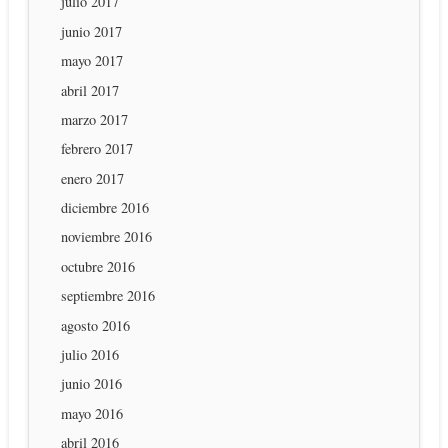
julio 2017
junio 2017
mayo 2017
abril 2017
marzo 2017
febrero 2017
enero 2017
diciembre 2016
noviembre 2016
octubre 2016
septiembre 2016
agosto 2016
julio 2016
junio 2016
mayo 2016
abril 2016