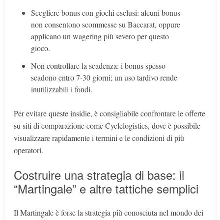
Scegliere bonus con giochi esclusi: alcuni bonus
non consentono scommesse su Baccarat, oppure
applicano un wagering più severo per questo
gioco.
Non controllare la scadenza: i bonus spesso
scadono entro 7‑30 giorni; un uso tardivo rende
inutilizzabili i fondi.
Per evitare queste insidie, è consigliabile confrontare le offerte
su siti di comparazione come Cyclelogistics, dove è possibile
visualizzare rapidamente i termini e le condizioni di più
operatori.
Costruire una strategia di base: il
“Martingale” e altre tattiche semplici
Il Martingale è forse la strategia più conosciuta nel mondo dei