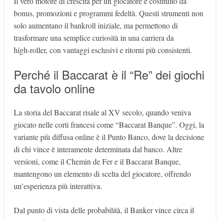
Il vero motore di crescita per un giocatore è costituito da
bonus, promozioni e programmi fedeltà. Questi strumenti non
solo aumentano il bankroll iniziale, ma permettono di
trasformare una semplice curiosità in una carriera da
high‑roller, con vantaggi esclusivi e ritorni più consistenti.
Perché il Baccarat è il “Re” dei giochi
da tavolo online
La storia del Baccarat risale al XV secolo, quando veniva
giocato nelle corti francesi come “Baccarat Banque”. Oggi, la
variante più diffusa online è il Punto Banco, dove la decisione
di chi vince è interamente determinata dal banco. Altre
versioni, come il Chemin de Fer e il Baccarat Banque,
mantengono un elemento di scelta del giocatore, offrendo
un’esperienza più interattiva.
Dal punto di vista delle probabilità, il Banker vince circa il