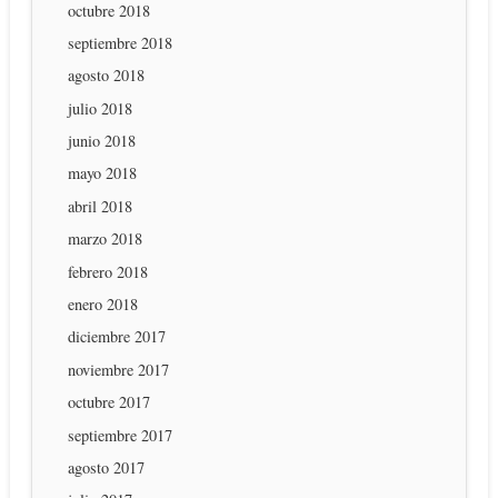
octubre 2018
septiembre 2018
agosto 2018
julio 2018
junio 2018
mayo 2018
abril 2018
marzo 2018
febrero 2018
enero 2018
diciembre 2017
noviembre 2017
octubre 2017
septiembre 2017
agosto 2017