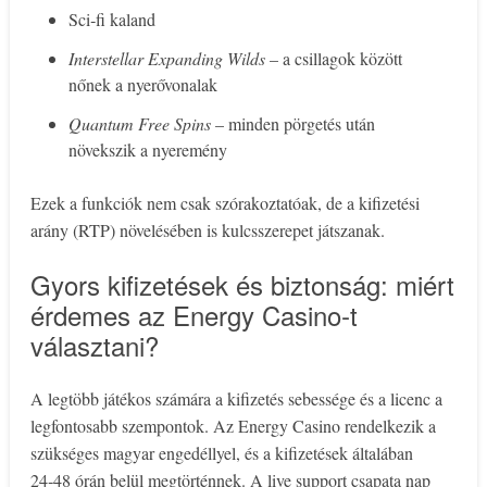
Sci‑fi kaland
Interstellar Expanding Wilds
– a csillagok között
nőnek a nyerővonalak
Quantum Free Spins
– minden pörgetés után
növekszik a nyeremény
Ezek a funkciók nem csak szórakoztatóak, de a kifizetési
arány (RTP) növelésében is kulcsszerepet játszanak.
Gyors kifizetések és biztonság: miért
érdemes az Energy Casino‑t
választani?
A legtöbb játékos számára a kifizetés sebessége és a licenc a
legfontosabb szempontok. Az Energy Casino rendelkezik a
szükséges magyar engedéllyel, és a kifizetések általában
24‑48 órán belül megtörténnek. A live support csapata nap