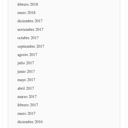
febrero 2018
enero 2018
diciembre 2017
noviembre 2017
octubre 2017
septiembre 2017
agosto 2017
julio 2017
junio 2017
mayo 2017
abril 2017
marzo 2017
febrero 2017
enero 2017
diciembre 2016