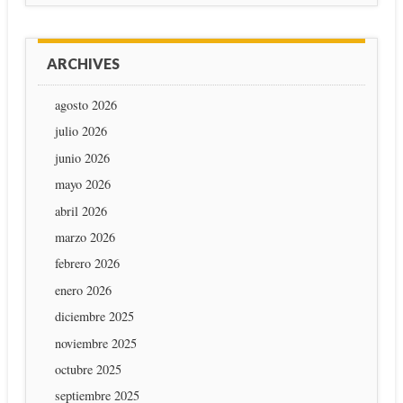
ARCHIVES
agosto 2026
julio 2026
junio 2026
mayo 2026
abril 2026
marzo 2026
febrero 2026
enero 2026
diciembre 2025
noviembre 2025
octubre 2025
septiembre 2025