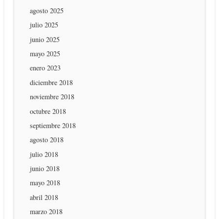
agosto 2025
julio 2025
junio 2025
mayo 2025
enero 2023
diciembre 2018
noviembre 2018
octubre 2018
septiembre 2018
agosto 2018
julio 2018
junio 2018
mayo 2018
abril 2018
marzo 2018