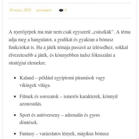
30 mayo, 2025
pocampov
0
A nyerőgépek ma már nem csak egyszerű „csúszkák”. A téma
adja meg a hangulatot, a grafikát és gyakran a bónusz
funkciókat is. Ha a játék témája passzol az ízlésedhez, sokkal
élvezetesebb a játék, és könnyebben tudsz fókuszálni a
stratégiai elemekre.
Kaland – például egyiptomi piramisok vagy
vikingek világa.
Filmek és sorozatok – ismerős karakterek, könnyű
azonosulás.
Sport és autóverseny – adrenalin és gyors
döntések.
Fantasy – varázslatos lények, mágikus bónusz