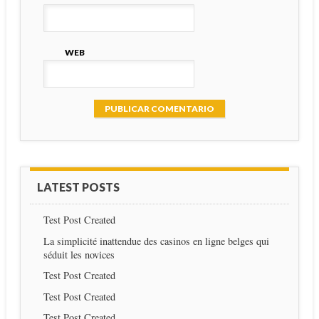
WEB
LATEST POSTS
Test Post Created
La simplicité inattendue des casinos en ligne belges qui
séduit les novices
Test Post Created
Test Post Created
Test Post Created