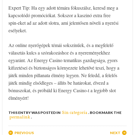
Expert Tip: Ha egy adott témára fókuszálsz, keresd meg a
kapcsolódó promóciókat. Sokszor a kaszinó extra free
spin‑eket ad az adott slotra, ami jelentősen növeli a nyerési
esélyeket.
Az online nyerőgépek témái sokszínűek, és a megfelelő
választás kulcs a szórakozáshoz és a nyereményekhez
egyaránt. Az Energy Casino tematikus gazdagsága, gyors
kifizetései és biztonságos környezete lehetővé teszi, hogy a
játék minden pillanata élmény legyen. Ne feledd, a felelős
játék mindig elsődleges – állíts be határokat, élvezd a
bónuszokat, és próbáld ki Energy Casino-t a legjobb slot
élményért!
Sin categoría
THIS ENTRY WAS POSTED IN
. BOOKMARK THE
permalink
.
Post navigation
PREVIOUS
NEXT