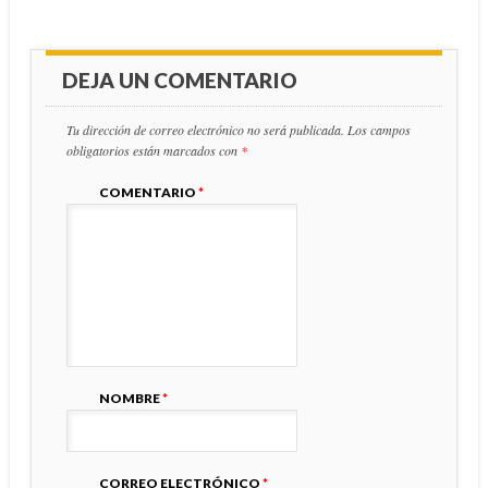
DEJA UN COMENTARIO
Tu dirección de correo electrónico no será publicada.
Los campos
obligatorios están marcados con
*
COMENTARIO
*
NOMBRE
*
CORREO ELECTRÓNICO
*