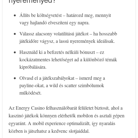
Állíts be költségvetést – határozd meg, mennyit
vagy hajlandó elveszíteni egy napra.
Válassz alacsony volatilitású játékot – ha hosszabb
játékidőre vágysz, a lassú nyeremények ideálisak.
Használd ki a befizetés nélküli bónuszt – ez
kockázatmentes lehetőséget ad a különböző témák
kipróbálására.
Olvasd el a játékszabályokat – ismerd meg a
payline‑okat, a wild és scatter szimbólumok
működését.
Az Energy Casino felhasználóbarát felületet biztosít, ahol a
kaszinó játékok könnyen elérhetők mobilon és asztali gépen
egyaránt. A mobil experience optimalizált, így nyaralás
közben is játszhatsz a kedvenc slotjaiddal.