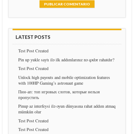
LATEST POSTS
Test Post Created
Pin up yukle saytı ilə ilk addımlarınız nə qədər rahatdır?
Test Post Created
Unlock high payouts and mobile optimization features
with 100HP Gaming’s astronaut game
Пин-ап: топ игровых слотов, которые нельзя
пропустить
Pinup az interfeysi ilə oyun dünyasına rahat addım atmaq
mümkün olur
Test Post Created
Test Post Created