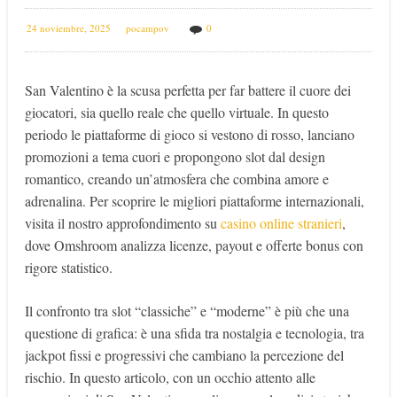
24 noviembre, 2025
pocampov
0
San Valentino è la scusa perfetta per far battere il cuore dei
giocatori, sia quello reale che quello virtuale. In questo
periodo le piattaforme di gioco si vestono di rosso, lanciano
promozioni a tema cuori e propongono slot dal design
romantico, creando un’atmosfera che combina amore e
adrenalina. Per scoprire le migliori piattaforme internazionali,
visita il nostro approfondimento su
casino online stranieri
,
dove Omshroom analizza licenze, payout e offerte bonus con
rigore statistico.
Il confronto tra slot “classiche” e “moderne” è più che una
questione di grafica: è una sfida tra nostalgia e tecnologia, tra
jackpot fissi e progressivi che cambiano la percezione del
rischio. In questo articolo, con un occhio attento alle