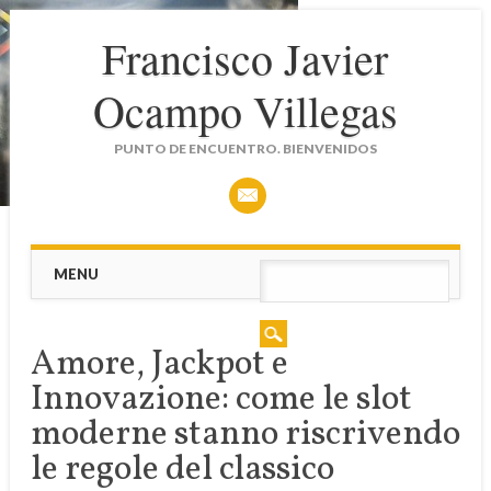
Francisco Javier
Ocampo Villegas
PUNTO DE ENCUENTRO. BIENVENIDOS
Main menu
Skip
MENU
to
content
Amore, Jackpot e
Innovazione: come le slot
moderne stanno riscrivendo
le regole del classico