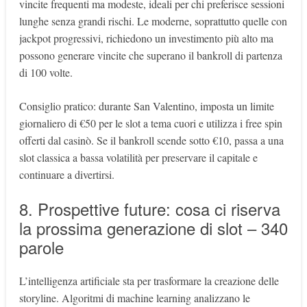
vincite frequenti ma modeste, ideali per chi preferisce sessioni
lunghe senza grandi rischi. Le moderne, soprattutto quelle con
jackpot progressivi, richiedono un investimento più alto ma
possono generare vincite che superano il bankroll di partenza
di 100 volte.
Consiglio pratico: durante San Valentino, imposta un limite
giornaliero di €50 per le slot a tema cuori e utilizza i free spin
offerti dal casinò. Se il bankroll scende sotto €10, passa a una
slot classica a bassa volatilità per preservare il capitale e
continuare a divertirsi.
8. Prospettive future: cosa ci riserva
la prossima generazione di slot – 340
parole
L’intelligenza artificiale sta per trasformare la creazione delle
storyline. Algoritmi di machine learning analizzano le