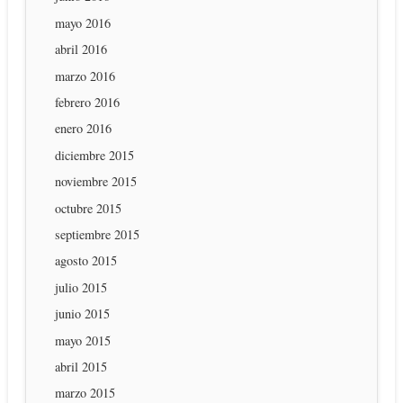
mayo 2016
abril 2016
marzo 2016
febrero 2016
enero 2016
diciembre 2015
noviembre 2015
octubre 2015
septiembre 2015
agosto 2015
julio 2015
junio 2015
mayo 2015
abril 2015
marzo 2015