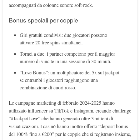
accompagnati da colonne sonore soft‑rock.
Bonus speciali per coppie
Giri gratuiti condivisi: due giocatori possono
attivare 20 free spins simultanei.
Tornei a due: i partner competono per il maggior
numero di vincite in una sessione di 30 minuti.
“Love Bonus”: un moltiplicatore del 5x sul jackpot
se entrambi i giocatori raggiungono una
combinazione di cuori rosso.
Le campagne marketing di febbraio 2024‑2025 hanno
utilizzato influencer su TikTok e Instagram, creando challenge
“#JackpotLove” che hanno generato oltre 3 milioni di
visualizzazioni. I casinò hanno inoltre offerto “deposit bonus
del 100 % fino a €200” per le coppie che si registrano insieme,