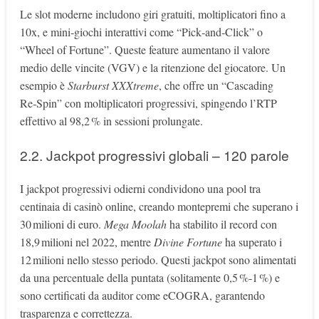
Le slot moderne includono giri gratuiti, moltiplicatori fino a
10x, e mini‑giochi interattivi come “Pick‑and‑Click” o
“Wheel of Fortune”. Queste feature aumentano il valore
medio delle vincite (VGV) e la ritenzione del giocatore. Un
esempio è
Starburst XXXtreme
, che offre un “Cascading
Re‑Spin” con moltiplicatori progressivi, spingendo l’RTP
effettivo al 98,2 % in sessioni prolungate.
2.2. Jackpot progressivi globali – 120 parole
I jackpot progressivi odierni condividono una pool tra
centinaia di casinò online, creando montepremi che superano i
30 milioni di euro.
Mega Moolah
ha stabilito il record con
18,9 milioni nel 2022, mentre
Divine Fortune
ha superato i
12 milioni nello stesso periodo. Questi jackpot sono alimentati
da una percentuale della puntata (solitamente 0,5 %‑1 %) e
sono certificati da auditor come eCOGRA, garantendo
trasparenza e correttezza.