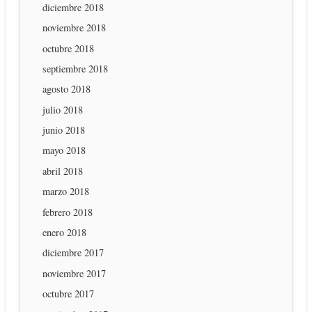
diciembre 2018
noviembre 2018
octubre 2018
septiembre 2018
agosto 2018
julio 2018
junio 2018
mayo 2018
abril 2018
marzo 2018
febrero 2018
enero 2018
diciembre 2017
noviembre 2017
octubre 2017