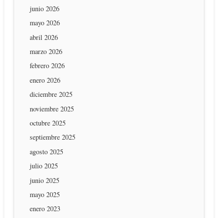
junio 2026
mayo 2026
abril 2026
marzo 2026
febrero 2026
enero 2026
diciembre 2025
noviembre 2025
octubre 2025
septiembre 2025
agosto 2025
julio 2025
junio 2025
mayo 2025
enero 2023